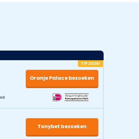
TIP 2026!
Oranje Palace bezoeken
eal
Tonybet bezoeken