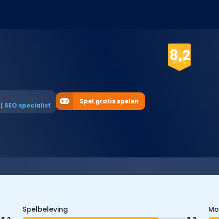
ORANJE PALACE
Bezoek Oranje P
100% tot € 250 bonus
8,2
Spel gratis spelen
|
SEO specialist
Spelbeleving
Mo