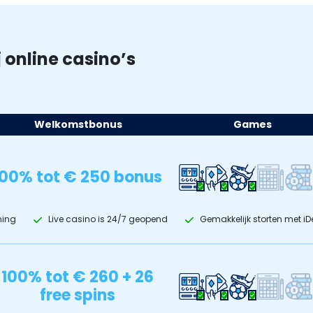
Start gratis spel
 online casino’s
Welkomstbonus
Games
100% tot € 250 bonus
ming
Live casino is 24/7 geopend
Gemakkelijk storten met iD
100% tot € 260 + 26
free spins