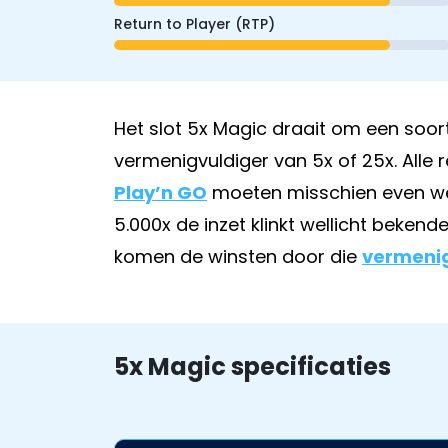
Return to Player (RTP)
Het slot 5x Magic draait om een soort
vermenigvuldiger van 5x of 25x. Alle 
Play’n GO
moeten misschien even we
5.000x de inzet klinkt wellicht bekend
komen de winsten door die
vermenig
5x Magic specificaties