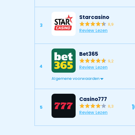
Starcasino
8,9
3
Review Lezen
Bet365
9,2
4
Review Lezen
Algemene voorwaarden
Casino777
8,3
5
Review Lezen