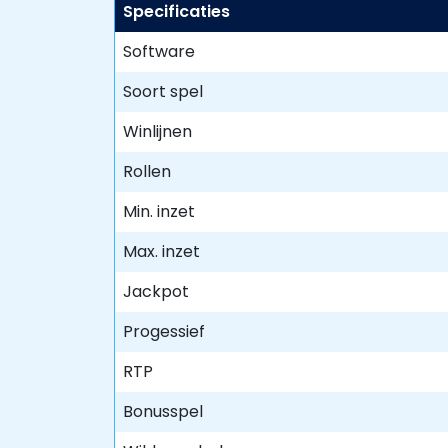
Specificaties
Software
Soort spel
Winlijnen
Rollen
Min. inzet
Max. inzet
Jackpot
Progessief
RTP
Bonusspel