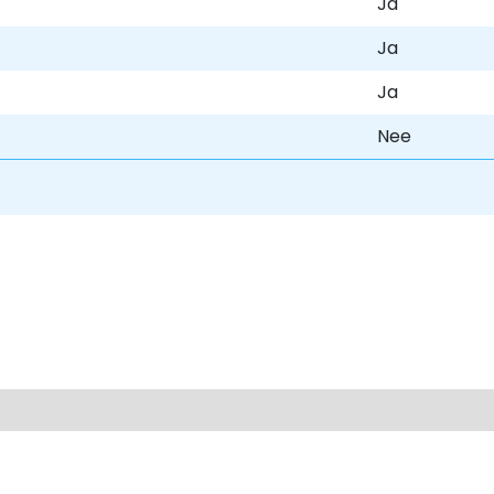
Ja
Ja
Ja
Nee
Speel bij Oranje Palace en
krijg:
100% tot € 250
bonus
Speel met bonus
of