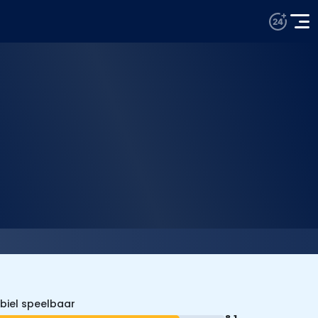
alace
biel speelbaar