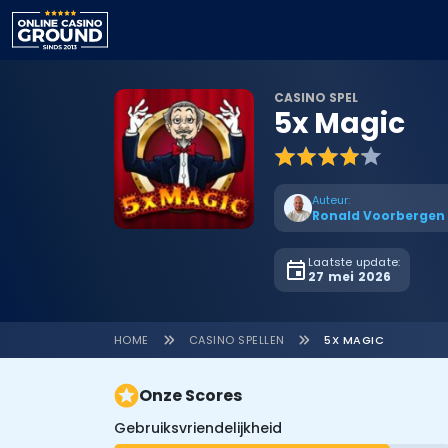
CASINO SPEL
5x Magic
Auteur:
Ronald Voorbergen
Laatste update:
27 mei 2026
HOME
CASINO SPELLEN
5X MAGIC
Onze Scores
Gebruiksvriendelijkheid