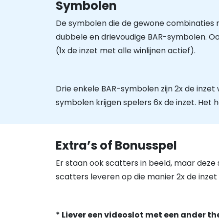
Symbolen
De symbolen die de gewone combinaties ma
dubbele en drievoudige BAR-symbolen. Ook 
(1x de inzet met alle winlijnen actief).
Drie enkele BAR-symbolen zijn 2x de inzet
symbolen krijgen spelers 6x de inzet. Het h
Extra’s of Bonusspel
Er staan ook scatters in beeld, maar dez
scatters leveren op die manier 2x de inzet o
* Liever een videoslot met een ander t