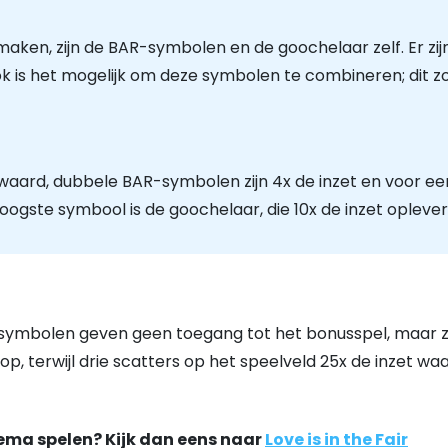
ken, zijn de BAR-symbolen en de goochelaar zelf. Er zij
is het mogelijk om deze symbolen te combineren; dit zor
 waard, dubbele BAR-symbolen zijn 4x de inzet en voor e
oogste symbool is de goochelaar, die 10x de inzet oplever
e symbolen geven geen toegang tot het bonusspel, maar 
p, terwijl drie scatters op het speelveld 25x de inzet waar
hema spelen? Kijk dan eens naar
Love is in the Fair