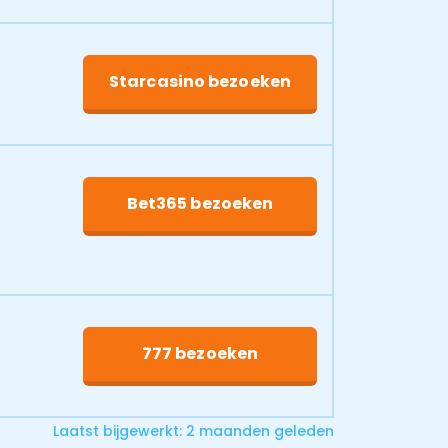
Starcasino bezoeken
Bet365 bezoeken
777 bezoeken
Laatst bijgewerkt: 2 maanden geleden