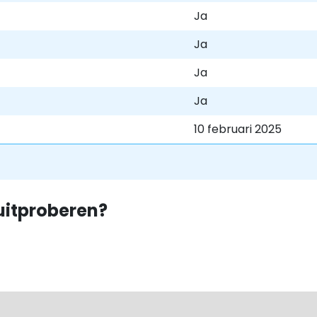
Ja
Ja
Ja
Ja
10 februari 2025
uitproberen?
Speel bij Oranje Palace en
krijg:
100% tot € 250
bonus
Speel met bonus