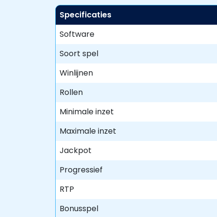
Specificaties
Software
Soort spel
Winlijnen
Rollen
Minimale inzet
Maximale inzet
Jackpot
Progressief
RTP
Bonusspel