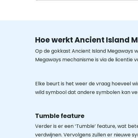
Hoe werkt Ancient Island
Op de gokkast Ancient Island Megaways wor
Megaways mechanisme is via de licentie 
Elke beurt is het weer de vraag hoeveel wi
wild symbool dat andere symbolen kan ve
Tumble feature
Verder is er een ‘Tumble’ feature, wat be
verdwijnen. Vervolgens zullen er nieuwe 