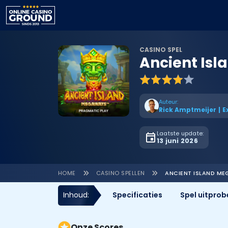
CASINO SPEL
Ancient Is
Auteur:
Rick Amptmeijer
|
E
Laatste update:
13 juni 2026
HOME
CASINO SPELLEN
ANCIENT ISLAND M
Inhoud:
Specificaties
Spel uitprob
Onze Scores