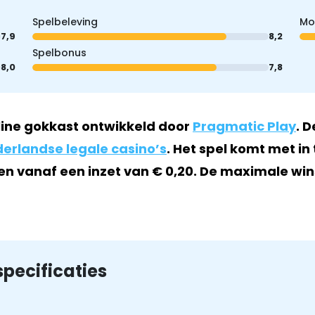
Spelbeleving
Mo
7,9
8,2
Spelbonus
8,0
7,8
line gokkast ontwikkeld door
Pragmatic Play
. 
erlandse legale casino’s
. Het spel komt met in
n vanaf een inzet van € 0,20. De maximale win
specificaties