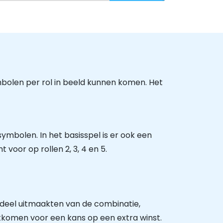
mbolen per rol in beeld kunnen komen. Het
symbolen. In het basisspel is er ook een
 voor op rollen 2, 3, 4 en 5.
 deel uitmaakten van de combinatie,
tkomen voor een kans op een extra winst.