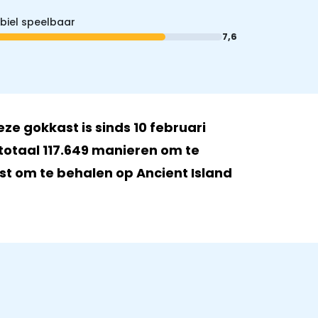
biel speelbaar
7,6
Deze gokkast is sinds 10 februari
 totaal 117.649 manieren om te
st om te behalen op Ancient Island