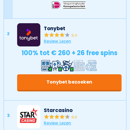
Tonybet
2
8,4
Review Lezen
100% tot € 260 + 26 free spins
Tonybet bezoeken
Starcasino
3
8,9
Review Lezen