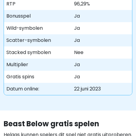
RTP
96,29%
Bonusspel
Ja
Wild-symbolen
Ja
Scatter-symbolen
Ja
Stacked symbolen
Nee
Multiplier
Ja
Gratis spins
Ja
Datum online:
22 juni 2023
Beast Below gratis spelen
Helaas kunnen spelers dit spel niet gratis uitproberen.