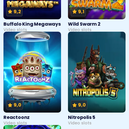
9,2
9,1
Buffalo King Megaways
Wild Swarm 2
Video slots
Video slots
9,0
9,0
Reactoonz
Nitropolis 5
Video slots
Video slots