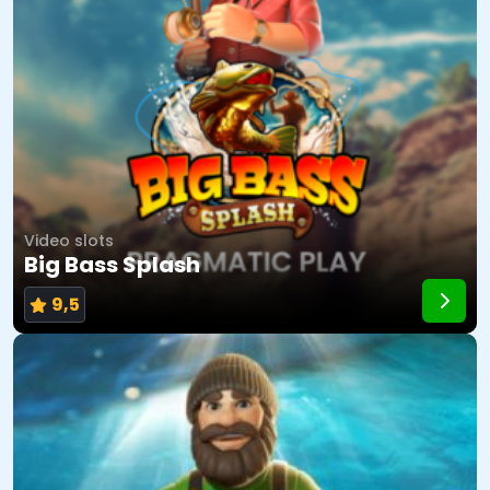
Video slots
Big Bass Splash
9,5