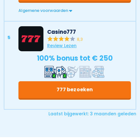
Algemene voorwaarden
Casino777
5
8,3
Review Lezen
100% bonus tot € 250
777 bezoeken
Laatst bijgewerkt: 3 maanden geleden