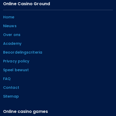
Online Casino Ground
Home
Nieuws
Over ons
Academy
Beoordelingscriteria
Privacy policy
Speel bewust
FAQ
Contact
Sitemap
Online casino games