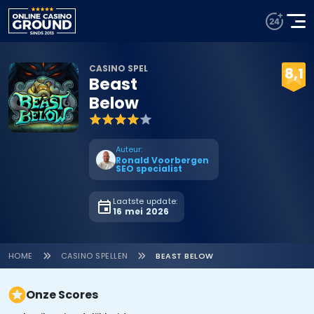
ORANJE PALACE
Bezoek Oranje
100% tot € 250
CASINO SPEL
8,1
Palace
bonus
Beast
Below
Auteur:
Ronald Voorbergen
SEO specialist
Laatste update:
16 mei 2026
HOME
CASINO SPELLEN
BEAST BELOW
Onze Scores