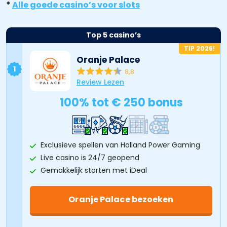
*
Alle goede casino’s voor slots
Top 5 casino’s
TIP 2026!
Oranje Palace
1
8,8
Review Lezen
100% tot € 250 bonus
Exclusieve spellen van Holland Power Gaming
Live casino is 24/7 geopend
Gemakkelijk storten met iDeal
Oranje Palace bezoeken