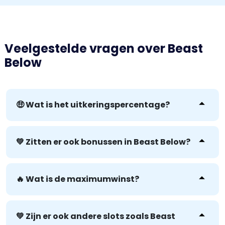
Veelgestelde vragen over Beast
Below
🤑 Wat is het uitkeringspercentage?
De RTP voor Beast Below is 96,39%.
💚 Zitten er ook bonussen in Beast Below?
Ja, er zijn twee soorten gratis spins met
vermenigvuldigende wilds.
🔥 Wat is de maximumwinst?
De maximumwinst is 10.000x de inzet.
💚 Zijn er ook andere slots zoals Beast