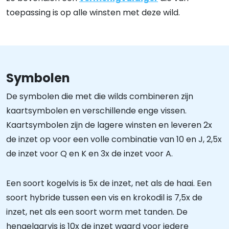
toepassing is op alle winsten met deze wild.
Symbolen
De symbolen die met die wilds combineren zijn
kaartsymbolen en verschillende enge vissen.
Kaartsymbolen zijn de lagere winsten en leveren 2x
de inzet op voor een volle combinatie van 10 en J, 2,5x
de inzet voor Q en K en 3x de inzet voor A.
Een soort kogelvis is 5x de inzet, net als de haai. Een
soort hybride tussen een vis en krokodil is 7,5x de
inzet, net als een soort worm met tanden. De
hengelaarvis is 10x de inzet waard voor iedere