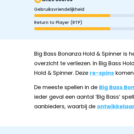
Gebruiksvriendelijkheid
Return to Player (RTP)
Big Bass Bonanza Hold & Spinner is he
overzicht te verliezen. In Big Bass H
Hold & Spinner. Deze
re-spins
komen i
De meeste spellen in de
Big Bass Bo
ieder geval een aantal ‘Big Bass’ spe
aanbieders, waarbij de
ontwikkelaa