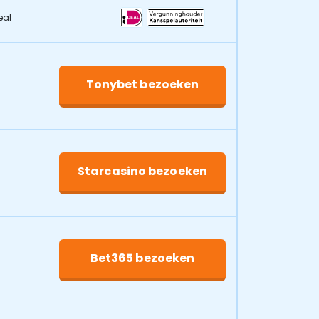
eal
Tonybet bezoeken
Starcasino bezoeken
Bet365 bezoeken