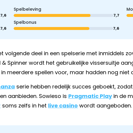
Spelbeleving
Mo
7,6
7,7
Spelbonus
7,6
7,6
t volgende deel in een spelserie met inmiddels zove
old & Spinner wordt het gebruikelijke vissersuitje 
n meerdere spellen voor, maar hadden nog niet dez
nanza
serie hebben redelijk succes geboekt, zod
llen aanbieden. Sowieso is
Pragmatic Play
in de m
r
soms zelfs in het
live casino
wordt aangeboden.