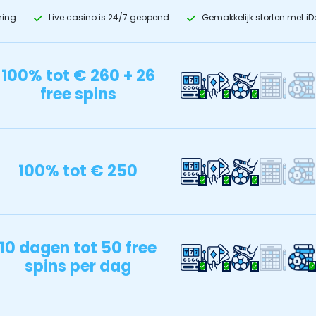
ming
Live casino is 24/7 geopend
Gemakkelijk storten met iD
100% tot € 260 + 26
free spins
100% tot € 250
10 dagen tot 50 free
spins per dag