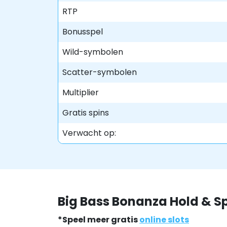
RTP
Bonusspel
Wild-symbolen
Scatter-symbolen
Multiplier
Gratis spins
Verwacht op:
Big Bass Bonanza Hold & Sp
*Speel meer gratis
online slots