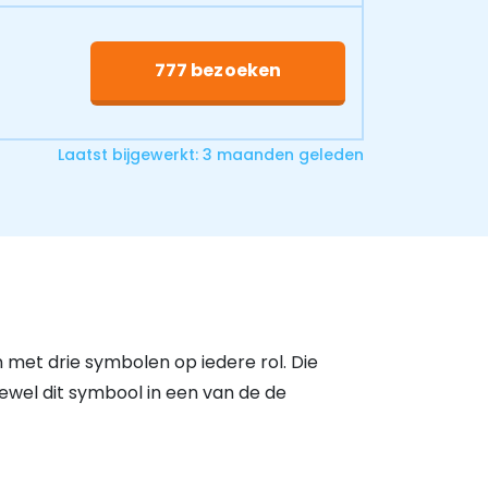
777 bezoeken
Laatst bijgewerkt: 3 maanden geleden
en met drie symbolen op iedere rol. Die
ewel dit symbool in een van de de