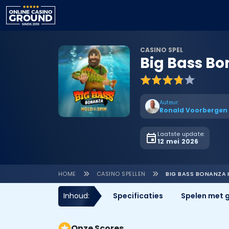
CASINO SPEL
Big Bass Bo
Auteur:
Ronald Voorbergen
Laatste update:
12 mei 2026
HOME
CASINO SPELLEN
BIG BASS BONANZA 
Inhoud:
Specificaties
Spelen met 
Onze Scores