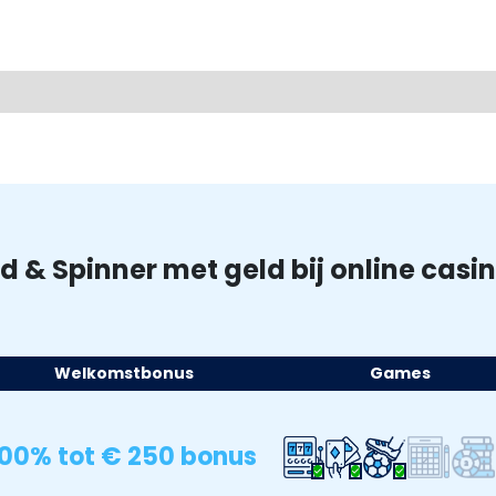
100% tot € 250
bonus
Speel met bonus
of
Start gratis spel
d & Spinner met geld bij online casin
Welkomstbonus
Games
100% tot € 250 bonus