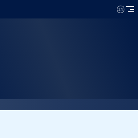
alace