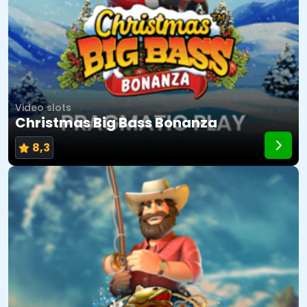
Video slots
Christmas Big Bass Bonanza
8,3