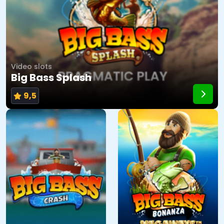
Video slots
Big Bass Splash
9,5