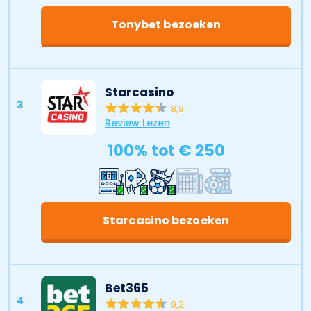
Tonybet bezoeken
Starcasino
3
8,9
Review Lezen
100% tot € 250
Starcasino bezoeken
Bet365
4
9,2