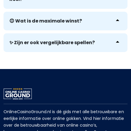
In de bonus is een extra manier ingebouwd
om grote bedragen te winnen. Alle niet-
😊 Wat is de maximale winst?
opgeviste vissen worden in een mand
De maximale winst is 10.000x de inzet.
gestopt, die daardoor steeds meer waard
✨ Zijn er ook vergelijkbare spellen?
wordt. Met een speciale gouden wild wordt
de waarde van de man uitbetaald.
Nou en of. Big Bass Bonanza was het origineel
en is inmiddels in een paar versies
beschikbaar, waaronder een Megaways-
versie. Daarnaast hebben andere
ontwikkelaars geprobeerd om mee te liften
op het succes van de serie, met bijvoorbeeld
Boat Bonanza van Play’n GO.
OnlineCasinoGround.nl is dé gids met alle betrouwbare en
eerlijke informatie over online gokken. Vind hier informatie
over de betrouwbaarheid van online casino’s,