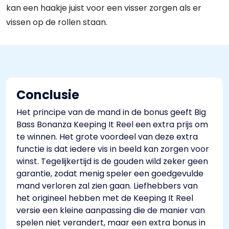
kan een haakje juist voor een visser zorgen als er
vissen op de rollen staan.
Conclusie
Het principe van de mand in de bonus geeft Big
Bass Bonanza Keeping It Reel een extra prijs om
te winnen. Het grote voordeel van deze extra
functie is dat iedere vis in beeld kan zorgen voor
winst. Tegelijkertijd is de gouden wild zeker geen
garantie, zodat menig speler een goedgevulde
mand verloren zal zien gaan. Liefhebbers van
het origineel hebben met de Keeping It Reel
versie een kleine aanpassing die de manier van
spelen niet verandert, maar een extra bonus in