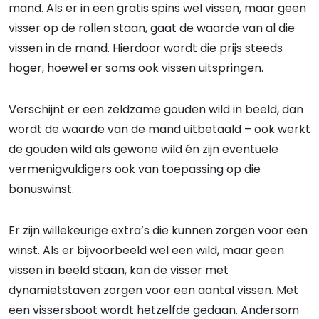
mand. Als er in een gratis spins wel vissen, maar geen
visser op de rollen staan, gaat de waarde van al die
vissen in de mand. Hierdoor wordt die prijs steeds
hoger, hoewel er soms ook vissen uitspringen.
Verschijnt er een zeldzame gouden wild in beeld, dan
wordt de waarde van de mand uitbetaald – ook werkt
de gouden wild als gewone wild én zijn eventuele
vermenigvuldigers ook van toepassing op die
bonuswinst.
Er zijn willekeurige extra’s die kunnen zorgen voor een
winst. Als er bijvoorbeeld wel een wild, maar geen
vissen in beeld staan, kan de visser met
dynamietstaven zorgen voor een aantal vissen. Met
een vissersboot wordt hetzelfde gedaan. Andersom