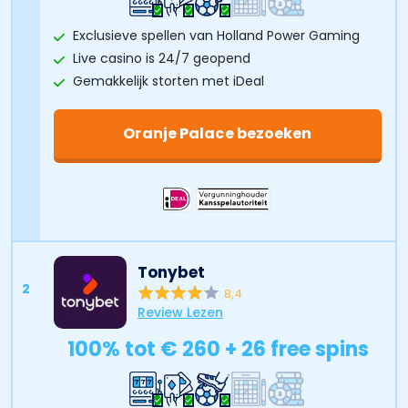
Exclusieve spellen van Holland Power Gaming
Live casino is 24/7 geopend
Gemakkelijk storten met iDeal
Oranje Palace bezoeken
Tonybet
2
8,4
Review Lezen
100% tot € 260 + 26 free spins