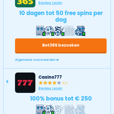
Review Lezen
10 dagen tot 50 free spins per
dag
Bet365 bezoeken
Algemene voorwaarden
Casino777
5
8,3
Review Lezen
100% bonus tot € 250