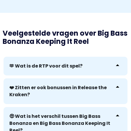
Veelgestelde vragen over Big Bass
Bonanza Keeping It Reel
🫶 Wat is de RTP voor dit spel?
De RTP is 96,07%.
❤️ Zitten er ook bonussen in Release the
Kraken?
Ja, de bekende Big Bass bonus is aangevuld
met een verzamelfunctie die door de gouden
🤑 Wat is het verschil tussen Big Bass
Bonanza en Big Bass Bonanza Keeping It
wild wordt uitbetaald.
Reel?