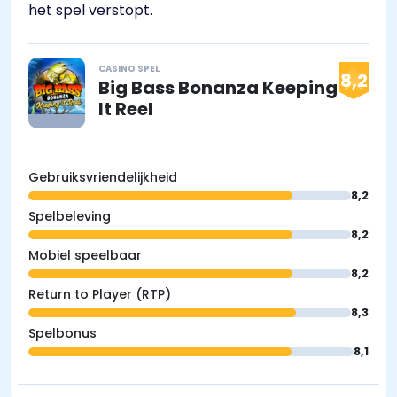
het spel verstopt.
CASINO SPEL
8,2
Big Bass Bonanza Keeping
It Reel
Gebruiksvriendelijkheid
8,2
Spelbeleving
8,2
Mobiel speelbaar
8,2
Return to Player (RTP)
8,3
Spelbonus
8,1