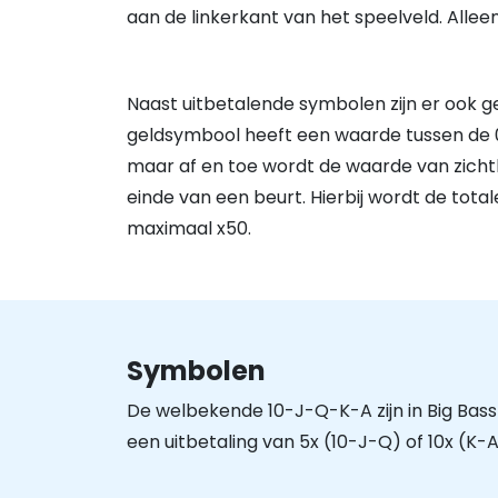
aan de linkerkant van het speelveld. Allee
Naast uitbetalende symbolen zijn er ook ge
geldsymbool heeft een waarde tussen de 
maar af en toe wordt de waarde van zichtb
einde van een beurt. Hierbij wordt de to
maximaal x50.
Symbolen
De welbekende 10-J-Q-K-A zijn in Big Bass
een uitbetaling van 5x (10-J-Q) of 10x (K-A