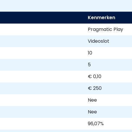
Kenmerken
Pragmatic Play
Videoslot
10
5
€ 0,10
€ 250
Nee
Nee
96,07%