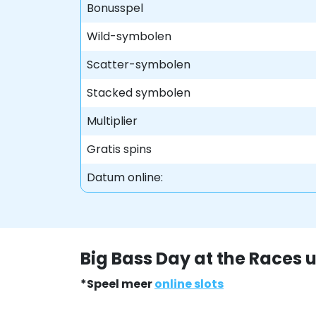
Bonusspel
Wild-symbolen
Scatter-symbolen
Stacked symbolen
Multiplier
Gratis spins
Datum online:
Big Bass Day at the Races 
*Speel meer
online slots