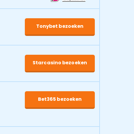
Tonybet bezoeken
Starcasino bezoeken
Bet365 bezoeken