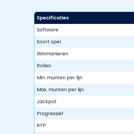
Specificaties
Software
Soort spel
Winmanieren
Rollen
Min. munten per lijn
Max. munten per lijn
Jackpot
Progressief
RTP