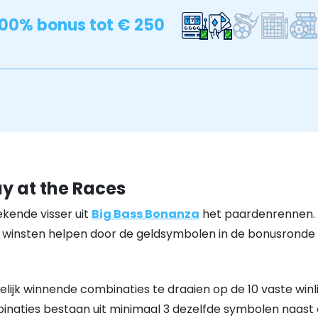
100% bonus tot € 250
ay at the Races
ekende visser uit
Big Bass Bonanza
het paardenrennen. Hi
oie winsten helpen door de geldsymbolen in de bonusronde
lijk winnende combinaties te draaien op de 10 vaste winlij
naties bestaan uit minimaal 3 dezelfde symbolen naast elk