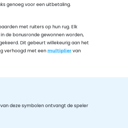
uks genoeg voor een uitbetaling.
paarden met ruiters op hun rug. Elk
n in de bonusronde gewonnen worden,
ekeerd. Dit gebeurt willekeurig aan het
 nog verhoogd met een
multiplier
van
d van deze symbolen ontvangt de speler