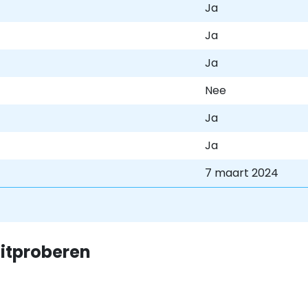
Ja
Ja
Ja
Nee
Ja
Ja
7 maart 2024
uitproberen
Speel bij Oranje Palace en
krijg:
100% tot € 250
bonus