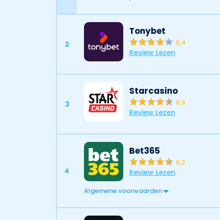
Tonybet
8,4
2
Review Lezen
Starcasino
8,9
3
Review Lezen
Bet365
9,2
4
Review Lezen
Algemene voorwaarden