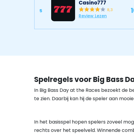
Casino777
8,3
5
Review Lezen
Spelregels voor Big Bass D
In Big Bass Day at the Races bezoekt de b
te zien. Daarbij kan hij de speler aan mo
In het basisspel hopen spelers zoveel moge
rechts over het speelveld. Winnende combi