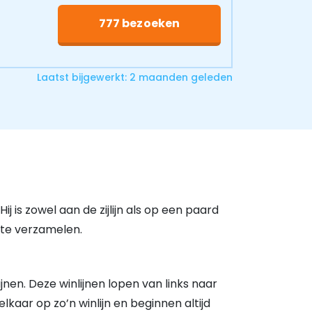
777 bezoeken
Laatst bijgewerkt: 2 maanden geleden
j is zowel aan de zijlijn als op een paard
 te verzamelen.
nen. Deze winlijnen lopen van links naar
aar op zo’n winlijn en beginnen altijd