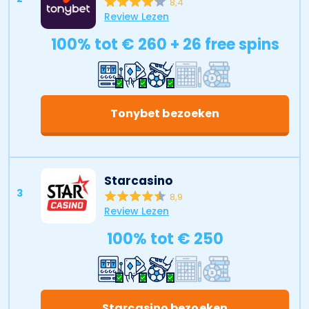
8,4
Review Lezen
100% tot € 260 + 26 free spins
Tonybet bezoeken
Starcasino
3
8,9
Review Lezen
100% tot € 250
Starcasino bezoeken