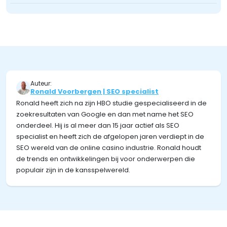
Auteur:
Ronald Voorbergen | SEO specialist
Ronald heeft zich na zijn HBO studie gespecialiseerd in de
zoekresultaten van Google en dan met name het SEO
onderdeel. Hij is al meer dan 15 jaar actief als SEO
specialist en heeft zich de afgelopen jaren verdiept in de
SEO wereld van de online casino industrie. Ronald houdt
de trends en ontwikkelingen bij voor onderwerpen die
populair zijn in de kansspelwereld.