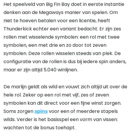
Het speelveld van Big Fin Bay doet in eerste instantie
denken aan de Megaways manier van spelen. Om
niet te hoeven betalen voor een licentie, heeft
Thunderkick echter een variant bedacht. Er zijn zes
rollen met wisselende symbolen: een rol met twee
symbolen, een met drie en zo door tot zeven
symbolen. Deze rollen wisselen steeds van plek. De
configuratie van de rollen is dus bij iedere spin anders,
maar er zijn altijd 5.040 winlijnen.
De marlijn geldt als wild en vouwt zich altijd uit over de
hele rol. Zeker op een rol met vijf, zes of zeven
symbolen kan dit direct voor een fijne winst zorgen.
Soms zorgen
spins
voor een of meerdere stapels
wilds. Verder is het basisspel een vorm van vissen:
wachten tot de bonus toehapt.