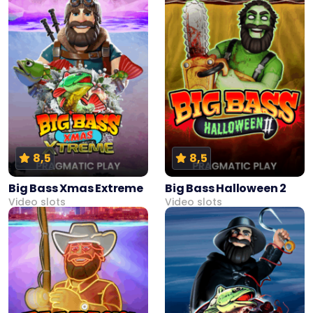
8,5
8,5
Big Bass Xmas Extreme
Big Bass Halloween 2
Video slots
Video slots