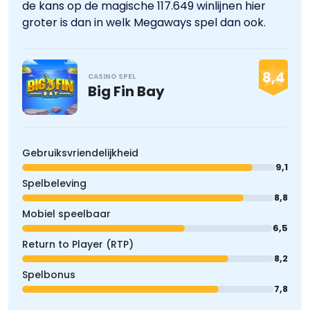
de kans op de magische 117.649 winlijnen hier
groter is dan in welk Megaways spel dan ook.
8,4
CASINO SPEL
Big Fin Bay
Gebruiksvriendelijkheid
9,1
Spelbeleving
8,8
Mobiel speelbaar
6,5
Return to Player (RTP)
8,2
Spelbonus
7,8