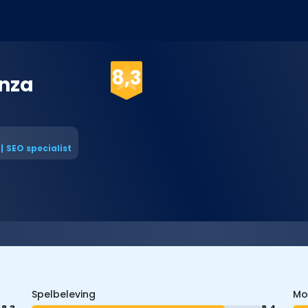
ORANJE PALACE
Bezoek Oranje P
100% tot € 250 bonus
8,3
nza
|
SEO specialist
Spelbeleving
Mo