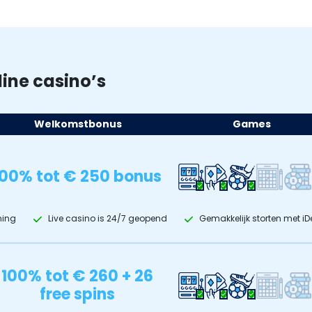
ine casino’s
Welkomstbonus
Games
100% tot € 250 bonus
ming
Live casino is 24/7 geopend
Gemakkelijk storten met iD
100% tot € 260 + 26
free spins