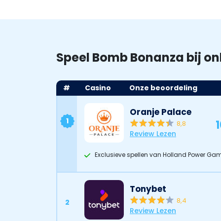
Speel Bomb Bonanza bij onl
#
Casino
Onze beoordeling
Oranje Palace
1
8,8
Review Lezen
Exclusieve spellen van Holland Power Ga
Tonybet
8,4
2
Review Lezen