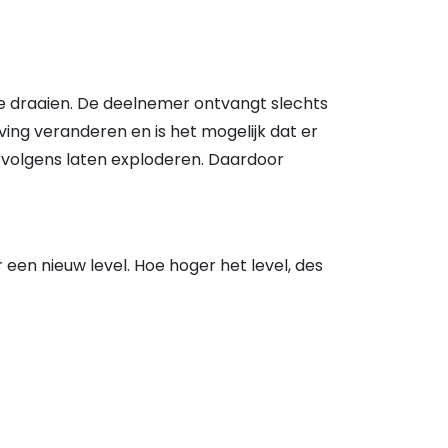
e draaien. De deelnemer ontvangt slechts
ing veranderen en is het mogelijk dat er
volgens laten exploderen. Daardoor
een nieuw level. Hoe hoger het level, des