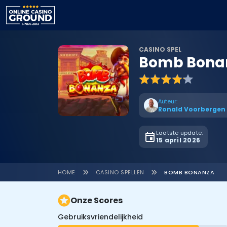
CASINO SPEL
Bomb Bona
Auteur:
Ronald Voorbergen
Laatste update:
15 april 2026
HOME
CASINO SPELLEN
BOMB BONANZA
Onze Scores
Gebruiksvriendelijkheid