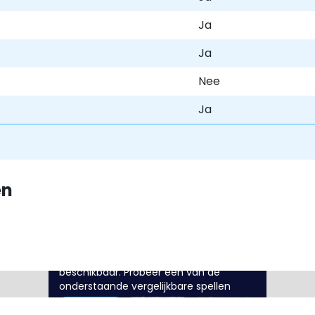
Ja
Ja
Nee
Ja
en
Geen gratis versie beschikaar
Van dit spel is helaas geen gratis versie
beschikbaar. Probeer één van de
onderstaande vergelijkbare spellen