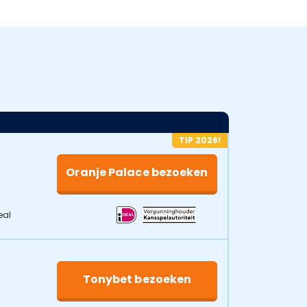
TIP 2026!
Oranje Palace bezoeken
eal
Tonybet bezoeken