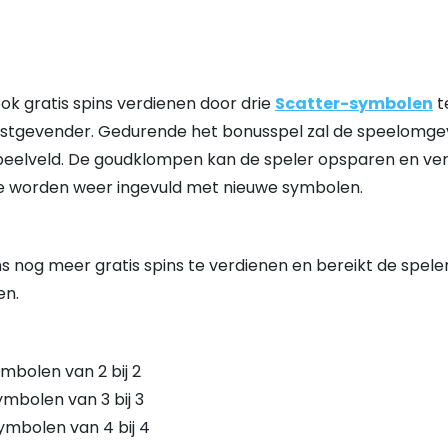
k gratis spins verdienen door drie
Scatter-symbolen
t
winstgevender. Gedurende het bonusspel zal de speelomgev
elveld. De goudklompen kan de speler opsparen en ver
die worden weer ingevuld met nieuwe symbolen.
og meer gratis spins te verdienen en bereikt de speler 
en.
mbolen van 2 bij 2
ymbolen van 3 bij 3
ymbolen van 4 bij 4