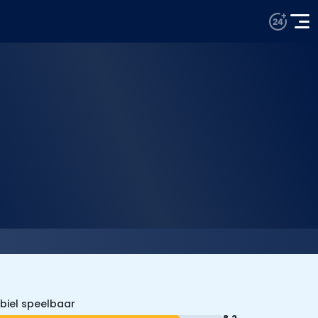
alace
biel speelbaar