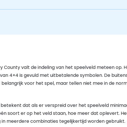
 County valt de indeling van het speelveld meteen op. Het
van 4×4 is gevuld met uitbetalende symbolen. De buitens
 belangrijk voor het spel, maar tellen niet mee in de norm
t betekent dat als er verspreid over het speelveld minimaa
n soort er op het veld staan, hoe meer dat oplevert. He
n meerdere combinaties tegelijkertijd worden gebruikt.