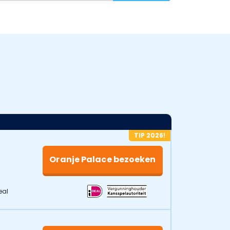
TIP 2026!
Oranje Palace bezoeken
eal