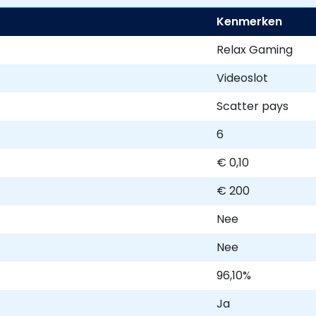
Kenmerken
Relax Gaming
Videoslot
Scatter pays
6
€ 0,10
€ 200
Nee
Nee
96,10%
Ja