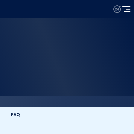
alace
e
FAQ