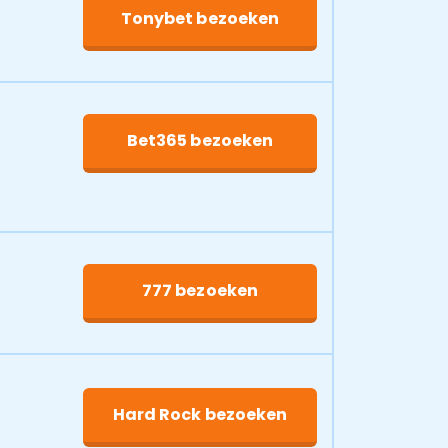
Tonybet bezoeken
Bet365 bezoeken
777 bezoeken
Hard Rock bezoeken