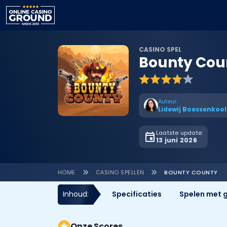
CASINO SPEL
Bounty Cou
Auteur:
Lidewij Boessenkool
Laatste update:
13 juni 2026
HOME
CASINO SPELLEN
BOUNTY COUNTY
Inhoud:
Specificaties
Spelen met 
Onze Scores