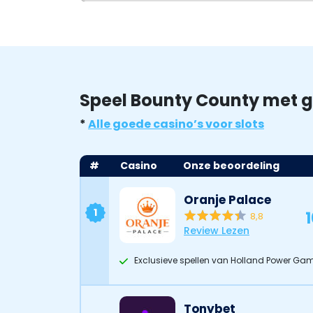
Speel Bounty County met ge
*
Alle goede casino’s voor slots
#
Casino
Onze beoordeling
Oranje Palace
1
8,8
Review Lezen
Exclusieve spellen van Holland Power Ga
Tonybet