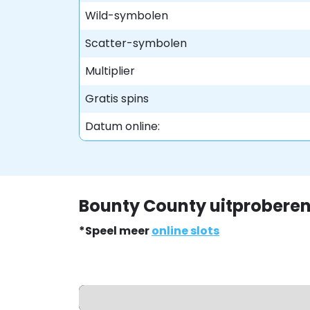
Wild-symbolen
Scatter-symbolen
Multiplier
Gratis spins
Datum online:
Bounty County uitprobere
*Speel meer
online slots