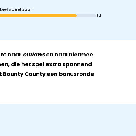
biel speelbaar
8,1
cht naar
outlaws
en haal hiermee
nen, die het spel extra spannend
nt Bounty County een bonusronde