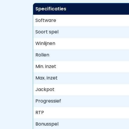
Specificaties
Software
Soort spel
Winlijnen
Rollen
Min. inzet
Max. inzet
Jackpot
Progressief
RTP
Bonusspel