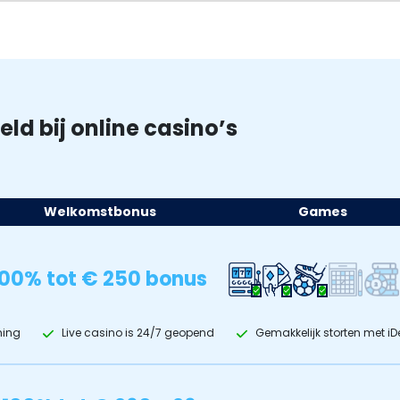
of
Start gratis spel
ld bij online casino’s
Welkomstbonus
Games
100% tot € 250 bonus
ming
Live casino is 24/7 geopend
Gemakkelijk storten met iD