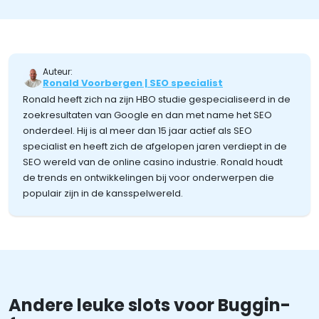
Auteur:
Ronald Voorbergen | SEO specialist
Ronald heeft zich na zijn HBO studie gespecialiseerd in de
zoekresultaten van Google en dan met name het SEO
onderdeel. Hij is al meer dan 15 jaar actief als SEO
specialist en heeft zich de afgelopen jaren verdiept in de
SEO wereld van de online casino industrie. Ronald houdt
de trends en ontwikkelingen bij voor onderwerpen die
populair zijn in de kansspelwereld.
Andere leuke slots voor Buggin-