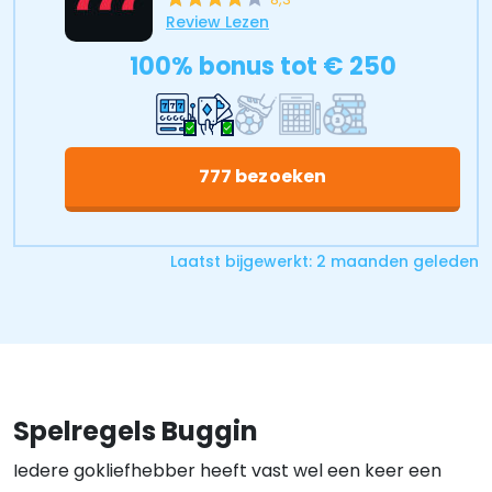
Review Lezen
100% bonus tot € 250
777 bezoeken
Laatst bijgewerkt: 2 maanden geleden
Spelregels Buggin
Iedere gokliefhebber heeft vast wel een keer een