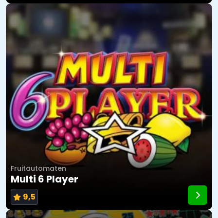
Fruitautomaten
Multi 6 Player
9,5