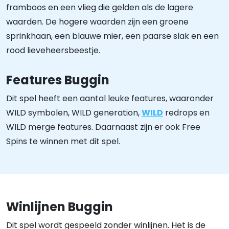
framboos en een vlieg die gelden als de lagere
waarden. De hogere waarden zijn een groene
sprinkhaan, een blauwe mier, een paarse slak en een
rood lieveheersbeestje.
Features Buggin
Dit spel heeft een aantal leuke features, waaronder
WILD symbolen, WILD generation,
WILD
redrops en
WILD merge features. Daarnaast zijn er ook Free
Spins te winnen met dit spel.
Winlijnen Buggin
Dit spel wordt gespeeld zonder winlijnen. Het is de