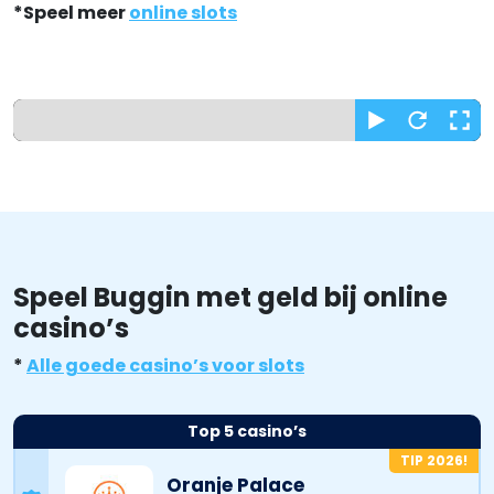
*Speel meer
online slots
Speel bij Oranje Palace en
krijg:
100% tot € 250 bonus
Speel met bonus
of
Start gratis spel
Speel Buggin met geld bij online
casino’s
*
Alle goede casino’s voor slots
Top 5 casino’s
TIP 2026!
Oranje Palace