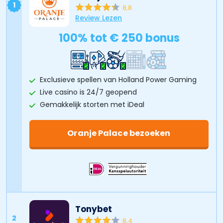
1
8,8
Review Lezen
100% tot € 250 bonus
Exclusieve spellen van Holland Power Gaming
Live casino is 24/7 geopend
Gemakkelijk storten met iDeal
Oranje Palace bezoeken
Tonybet
2
8,4