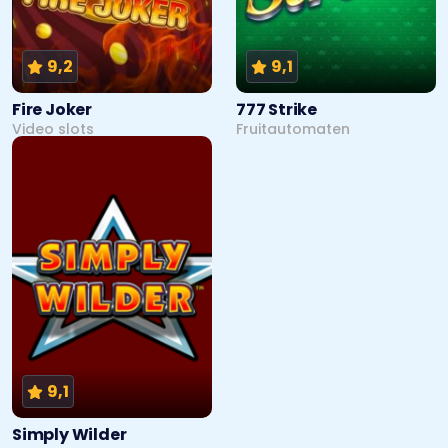
9,2
9,1
Fire Joker
777 Strike
Video slots
Fruitautomaten
9,1
Simply Wilder