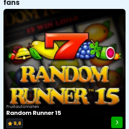
fans
Fruitautomaten
Random Runner 15
9,6