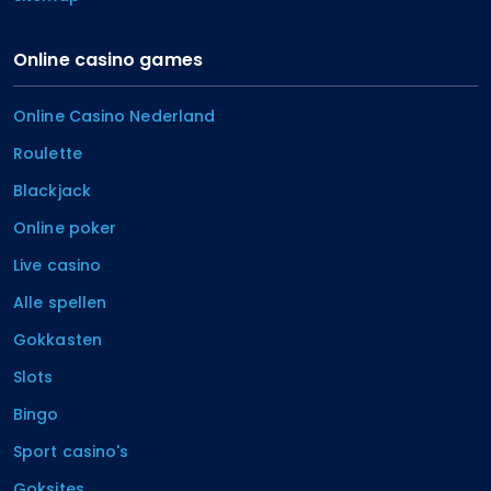
Online casino games
Online Casino Nederland
Roulette
Blackjack
Online poker
Live casino
Alle spellen
Gokkasten
Slots
Bingo
Sport casino's
Goksites