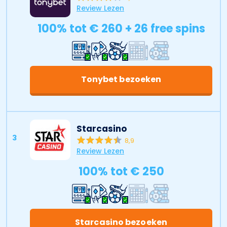
Review Lezen
100% tot € 260 + 26 free spins
Tonybet bezoeken
Starcasino
3
8,9
Review Lezen
100% tot € 250
Starcasino bezoeken