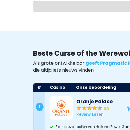
Beste Curse of the Werewo
Als grote ontwikkelaar
geeft Pragmatic 
die altijd iets nieuws vinden.
#
Casino
Onze beoordeling
Oranje Palace
1
8,8
Review Lezen
Exclusieve spellen van Holland Power Ga