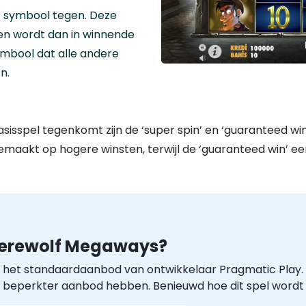
’ symbool tegen. Deze
en wordt dan in winnende
ymbool dat alle andere
n.
asisspel tegenkomt zijn de ‘super spin’ en ‘guaranteed wi
aakt op hogere winsten, terwijl de ‘guaranteed win’ ee
 Werewolf Megaways?
 het standaardaanbod van ontwikkelaar Pragmatic Play. 
en beperkter aanbod hebben. Benieuwd hoe dit spel wordt