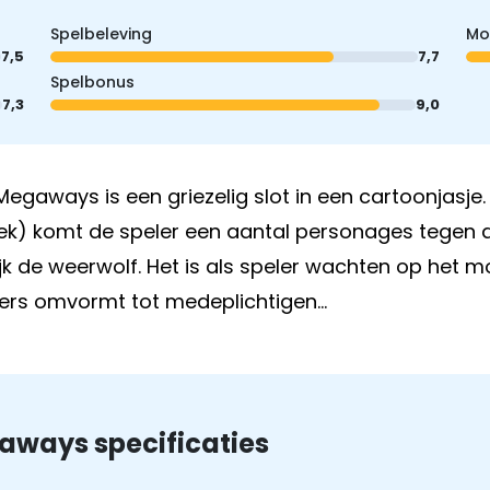
Spelbeleving
Mo
7,5
7,7
Spelbonus
7,3
9,0
Megaways is een griezelig slot in een cartoonjasje
iek) komt de speler een aantal personages tegen 
jk de weerwolf. Het is als speler wachten op het
ffers omvormt tot medeplichtigen…
aways specificaties