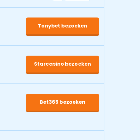
Tonybet bezoeken
Starcasino bezoeken
Bet365 bezoeken