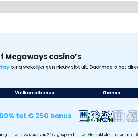
Speel met bonus
of
Start gratis spel
lf Megaways casino’s
Play
bijna wekelijks een nieuw slot uit. Daarmee is het direc
Welkomstbonus
Games
100% tot € 250 bonus
ming
Live casino is 24/7 geopend
Gemakkelijk storten met iD