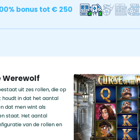
100% bonus tot € 250
e Werewolf
staat uit zes rollen, die op
 houdt in dat het aantal
en dat men wint als
n staat. Het aantal
figuratie van de rollen en