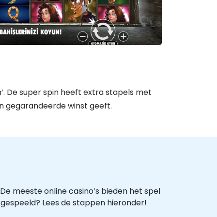
n’. De super spin heeft extra stapels met
n gegarandeerde winst geeft.
De meeste online casino’s bieden het spel
 gespeeld? Lees de stappen hieronder!