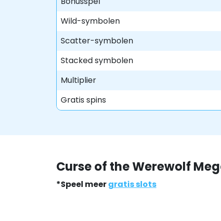
Bonusspel
Wild-symbolen
Scatter-symbolen
Stacked symbolen
Multiplier
Gratis spins
Curse of the Werewolf Me
*Speel meer
gratis slots