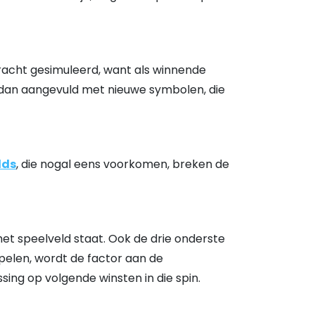
racht gesimuleerd, want als winnende
 dan aangevuld met nieuwe symbolen, die
lds
, die nogal eens voorkomen, breken de
 het speelveld staat. Ook de drie onderste
 spelen, wordt de factor aan de
ing op volgende winsten in die spin.