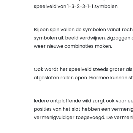
speelveld van 1-3-2-3-1-1 symbolen.
Bij een spin vallen de symbolen vanaf re
symbolen uit beeld verdwijnen, zigzaggen
weer nieuwe combinaties maken.
Ook wordt het speelveld steeds groter a
afgesloten rollen open. Hiermee kunnen 
Iedere ontploffende wild zorgt ook voor e
posities van het slot hebben een vermenigvu
vermenigvuldiger toegevoegd. De vermenigv