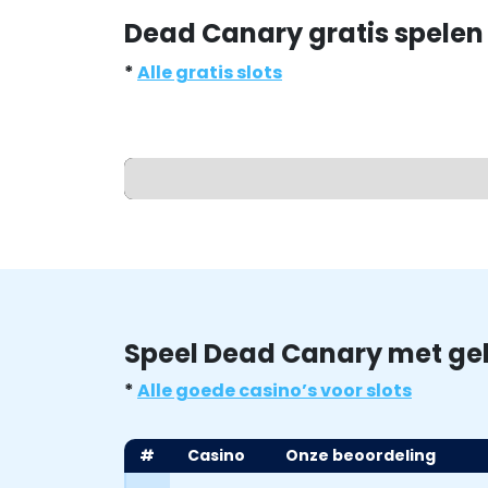
Dead Canary gratis spelen
*
Alle gratis slots
Speel Dead Canary met geld
*
Alle goede casino’s voor slots
#
Casino
Onze beoordeling