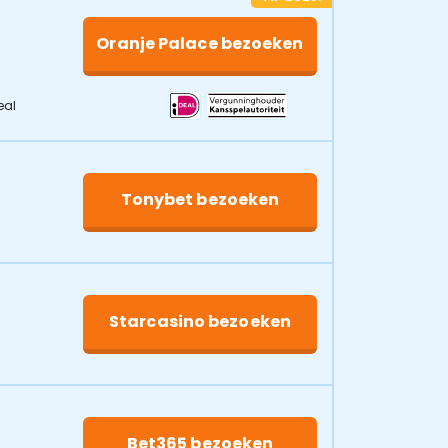
Oranje Palace bezoeken
eal
Tonybet bezoeken
Starcasino bezoeken
Bet365 bezoeken