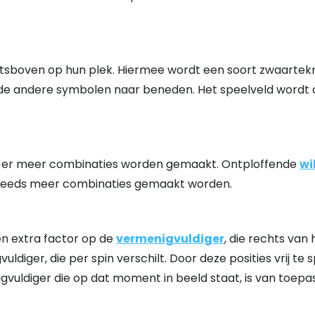
chtsboven op hun plek. Hiermee wordt een soort zwaartek
 de andere symbolen naar beneden. Het speelveld wordt
ls er meer combinaties worden gemaakt. Ontploffende
wi
steeds meer combinaties gemaakt worden.
en extra factor op de
vermenigvuldiger
, die rechts van
ldiger, die per spin verschilt. Door deze posities vrij te
uldiger die op dat moment in beeld staat, is van toepass