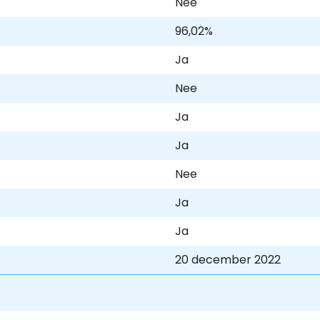
Nee
96,02%
Ja
Nee
Ja
Ja
Nee
Ja
Ja
20 december 2022