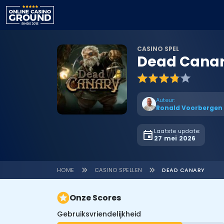
CASINO SPEL
Dead Cana
Auteur:
Ronald Voorbergen
Laatste update:
27 mei 2026
HOME
CASINO SPELLEN
DEAD CANARY
Onze Scores
Gebruiksvriendelijkheid