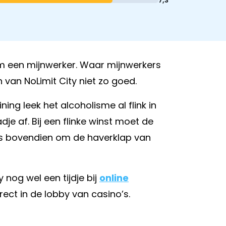
7,3
om een mijnwerker. Waar mijnwerkers
 van NoLimit City niet zo goed.
ing leek het alcoholisme al flink in
e af. Bij een flinke winst moet de
es bovendien om de haverklap van
nog wel een tijdje bij
online
rect in de lobby van casino’s.