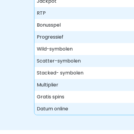
Jackpot
RTP
Bonusspel
Progressief
Wild-symbolen
Scatter-symbolen
Stacked- symbolen
Multiplier
Gratis spins
Datum online