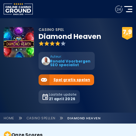
ORANJE PALACE
Bezoek Oranje
100% tot € 250
CASINO SPEL
7,9
Palace
bonus
Diamond Heaven
Auteur:
Ronald Voorbergen
SEO specialist
Spel gratis spelen
Laatste update:
21 april 2026
HOME
CASINO SPELLEN
DIAMOND HEAVEN
Onze Scores