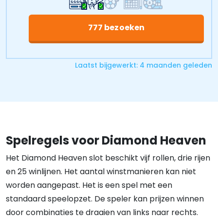
777 bezoeken
Laatst bijgewerkt: 4 maanden geleden
Spelregels voor Diamond Heaven
Het Diamond Heaven slot beschikt vijf rollen, drie rijen
en 25 winlijnen. Het aantal winstmanieren kan niet
worden aangepast. Het is een spel met een
standaard speelopzet. De speler kan prijzen winnen
door combinaties te draaien van links naar rechts.