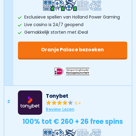
Exclusieve spellen van Holland Power Gaming
Live casino is 24/7 geopend
Gemakkelijk storten met iDeal
Oranje Palace bezoeken
Tonybet
2
8,4
Review Lezen
100% tot € 260 + 26 free spins