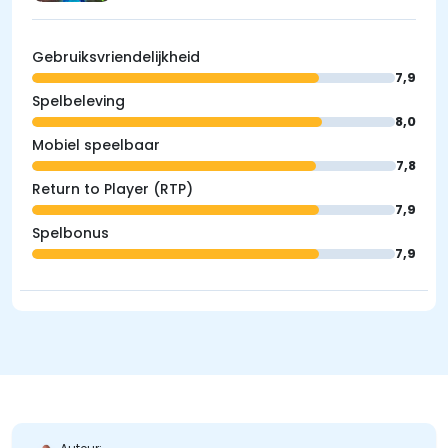
Gebruiksvriendelijkheid
7,9
Spelbeleving
8,0
Mobiel speelbaar
7,8
Return to Player (RTP)
7,9
Spelbonus
7,9