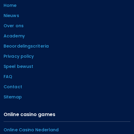
Home
Nieuws
Over ons
Academy
Beoordelingscriteria
Privacy policy
Speel bewust
FAQ
Contact
Sitemap
Online casino games
Online Casino Nederland