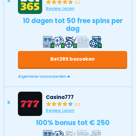
4
9,2
Review Lezen
10 dagen tot 50 free spins per
dag
Bet365 bezoeken
Algemene voorwaarden
Casino777
5
8,3
Review Lezen
100% bonus tot € 250