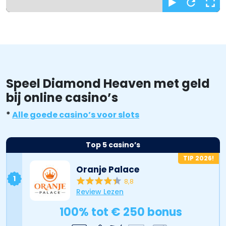
Speel met bonus
of
Start gratis spel
Speel Diamond Heaven met geld
bij online casino’s
*
Alle goede casino’s voor slots
Top 5 casino’s
TIP 2026!
Oranje Palace
1
8,8
Review Lezen
100% tot € 250 bonus