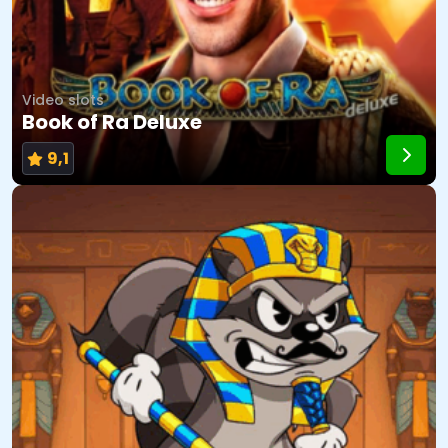
Video slots
Book of Ra Deluxe
9,1