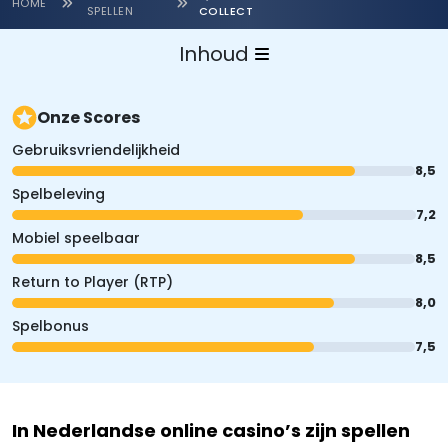
HOME
SPELLEN
COLLECT
Inhoud
Specificaties
Onze Scores
Spel uitproberen?
Gebruiksvriendelijkheid
8,5
Spelen met geld
Spelbeleving
7,2
Spelregels
Mobiel speelbaar
8,5
Thematiek en vormgeving
Return to Player (RTP)
8,0
FAQ
Spelbonus
7,5
In Nederlandse online casino’s zijn spellen