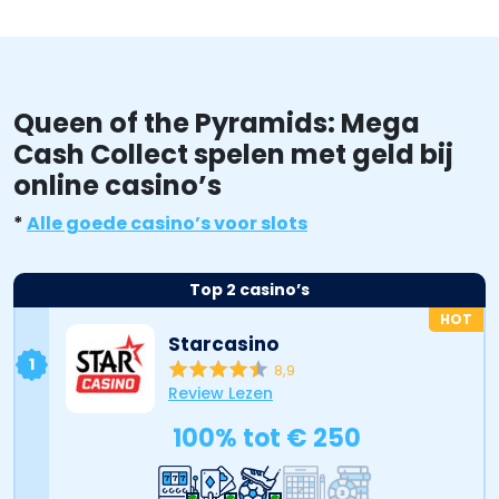
of
Start gratis spel
Queen of the Pyramids: Mega
Cash Collect spelen met geld bij
online casino’s
*
Alle goede casino’s voor slots
Top 2 casino’s
HOT
Starcasino
1
8,9
Review Lezen
100% tot € 250