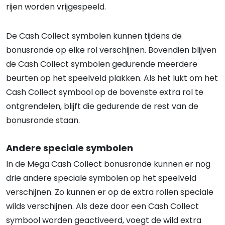
rijen worden vrijgespeeld.
De Cash Collect symbolen kunnen tijdens de
bonusronde op elke rol verschijnen. Bovendien blijven
de Cash Collect symbolen gedurende meerdere
beurten op het speelveld plakken. Als het lukt om het
Cash Collect symbool op de bovenste extra rol te
ontgrendelen, blijft die gedurende de rest van de
bonusronde staan.
Andere speciale symbolen
In de Mega Cash Collect bonusronde kunnen er nog
drie andere speciale symbolen op het speelveld
verschijnen. Zo kunnen er op de extra rollen speciale
wilds verschijnen. Als deze door een Cash Collect
symbool worden geactiveerd, voegt de wild extra