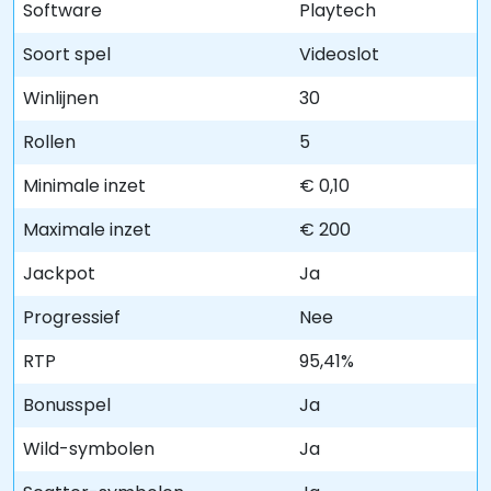
Software
Playtech
Soort spel
Videoslot
Winlijnen
30
Rollen
5
Minimale inzet
€ 0,10
Maximale inzet
€ 200
Jackpot
Ja
Progressief
Nee
RTP
95,41%
Bonusspel
Ja
Wild-symbolen
Ja