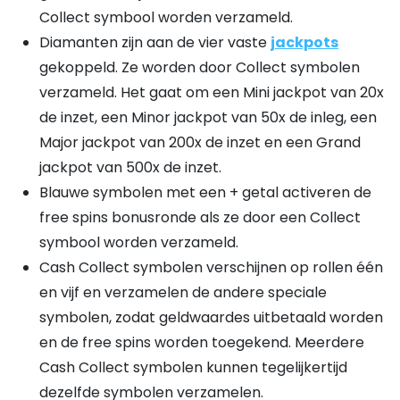
Collect symbool worden verzameld.
Diamanten zijn aan de vier vaste
jackpots
gekoppeld. Ze worden door Collect symbolen
verzameld. Het gaat om een Mini jackpot van 20x
de inzet, een Minor jackpot van 50x de inleg, een
Major jackpot van 200x de inzet en een Grand
jackpot van 500x de inzet.
Blauwe symbolen met een + getal activeren de
free spins bonusronde als ze door een Collect
symbool worden verzameld.
Cash Collect symbolen verschijnen op rollen één
en vijf en verzamelen de andere speciale
symbolen, zodat geldwaardes uitbetaald worden
en de free spins worden toegekend. Meerdere
Cash Collect symbolen kunnen tegelijkertijd
dezelfde symbolen verzamelen.