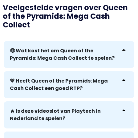
Veelgestelde vragen over Queen
of the Pyramids: Mega Cash
Collect
🤑 Wat kost het om Queen of the
Pyramids: Mega Cash Collect te spelen?
Dit spel wordt gespeeld met een inleg tussen
de € 0,10 en € 200 per spin.
💚 Heeft Queen of the Pyramids: Mega
Cash Collect een goed RTP?
Het gemiddelde uitbetalingspercentage van
deze slot ligt op 95,41%. Dat is net iets onder
🔥 Is deze videoslot van Playtech in
Nederland te spelen?
het gemiddelde van 96%, maar niet heel
slecht.
Ja, diverse legale online casino’s bieden