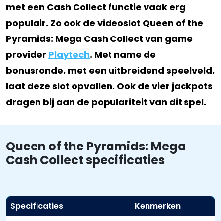
met een Cash Collect functie vaak erg
populair. Zo ook de videoslot Queen of the
Pyramids: Mega Cash Collect van game
provider
Playtech
. Met name de
bonusronde, met een uitbreidend speelveld,
laat deze slot opvallen. Ook de vier jackpots
dragen bij aan de populariteit van dit spel.
Queen of the Pyramids: Mega
Cash Collect
specificaties
Specificaties
Kenmerken