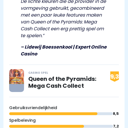
De lichte kleuren die de provider in de
vormgeving gebruikt, gecombineerd
met een paar leuke features maken
van Queen of the Pyramids: Mega
Cash Collect een erg prettig spel om
te spelen.”
– Lidewij Boessenkool | Expert Online
Casino
CASINO SPEL
9,3
Queen of the Pyramids:
Mega Cash Collect
Gebruiksvriendelijkheid
8,5
Spelbeleving
7,2