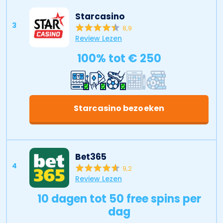
Starcasino
3
8,9
Review Lezen
100% tot € 250
Starcasino bezoeken
Bet365
4
9,2
Review Lezen
10 dagen tot 50 free spins per
dag