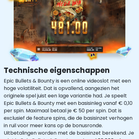
Technische eigenschappen
Epic Bullets & Bounty is een online videoslot met een
hoge volatiliteit. Dat is opvallend, aangezien het
originele spel juist een lage variantie had. Je speelt
Epic Bullets & Bounty met een basisinleg vanaf € 0,10
per spin. Maximaal betaal je € 50 per spin. Dat is
exclusief de feature spins, die de basisinzet verhogen
in ruil voor meer kans op de bonusronde.
Uitbetalingen worden met de basisinzet berekend. Je