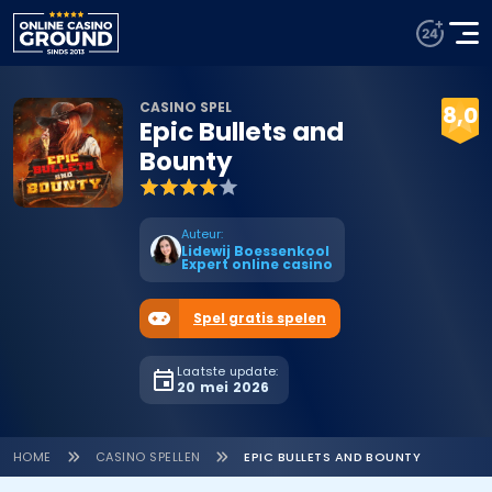
CASINO SPEL
8,0
Epic Bullets and
ORANJE PALACE
Bounty
Bezoek Oranje
100% tot € 250
Palace
bonus
Auteur:
Lidewij Boessenkool
Expert online casino
Spel gratis spelen
Laatste update:
20 mei 2026
HOME
CASINO SPELLEN
EPIC BULLETS AND BOUNTY