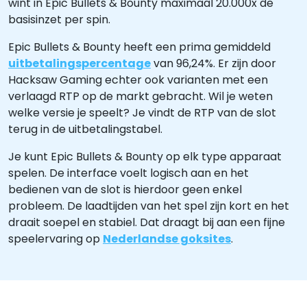
wint in Epic Bullets & Bounty maximaal 20.000x de
basisinzet per spin.
Epic Bullets & Bounty heeft een prima gemiddeld
uitbetalingspercentage
van 96,24%. Er zijn door
Hacksaw Gaming echter ook varianten met een
verlaagd RTP op de markt gebracht. Wil je weten
welke versie je speelt? Je vindt de RTP van de slot
terug in de uitbetalingstabel.
Je kunt Epic Bullets & Bounty op elk type apparaat
spelen. De interface voelt logisch aan en het
bedienen van de slot is hierdoor geen enkel
probleem. De laadtijden van het spel zijn kort en het
draait soepel en stabiel. Dat draagt bij aan een fijne
speelervaring op
Nederlandse goksites
.