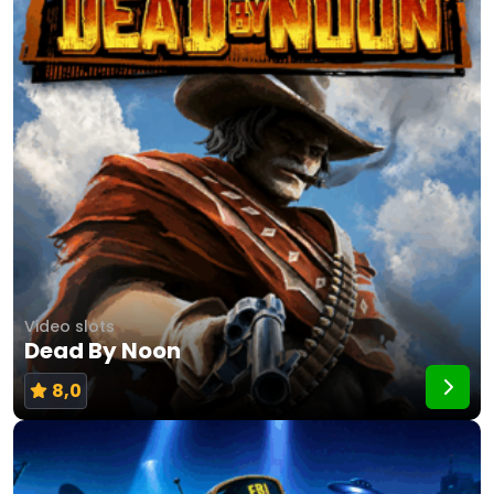
Video slots
Dead By Noon
8,0