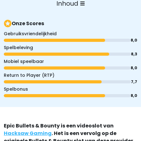
Inhoud
Spelgegevens
Onze Scores
Spelen met geld
Gebruiksvriendelijkheid
8,0
Spelregels
Spelbeleving
8,3
Drie free spins bonusrondes
Mobiel speelbaar
8,0
Vormgeving en thematiek
Return to Player (RTP)
7,7
Conclusie
Spelbonus
FAQ
8,0
Epic Bullets & Bounty is een videoslot van
Hacksaw Gaming
. Het is een vervolg op de
originele Bullets & Bounty slot van deze provider.