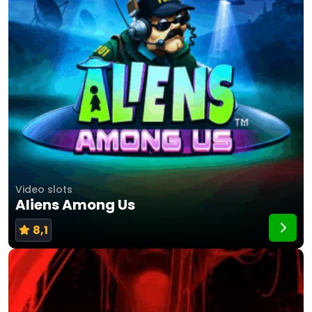
Video slots
Aliens Among Us
8,1