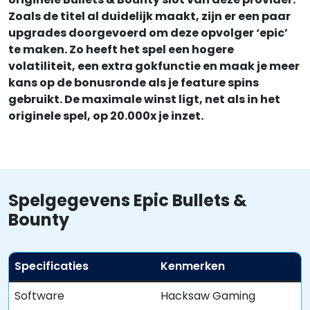
Zoals de titel al duidelijk maakt, zijn er een paar
upgrades doorgevoerd om deze opvolger ‘epic’
te maken. Zo heeft het spel een hogere
volatiliteit, een extra gokfunctie en maak je meer
kans op de bonusronde als je feature spins
gebruikt. De maximale winst ligt, net als in het
originele spel, op 20.000x je inzet.
Spelgegevens Epic Bullets &
Bounty
Specificaties
Kenmerken
Software
Hacksaw Gaming