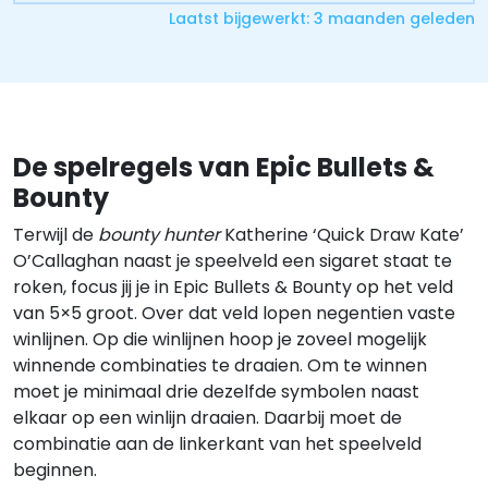
Laatst bijgewerkt: 3 maanden geleden
De spelregels van Epic Bullets &
Bounty
Terwijl de
bounty hunter
Katherine ‘Quick Draw Kate’
O’Callaghan naast je speelveld een sigaret staat te
roken, focus jij je in Epic Bullets & Bounty op het veld
van 5×5 groot. Over dat veld lopen negentien vaste
winlijnen. Op die winlijnen hoop je zoveel mogelijk
winnende combinaties te draaien. Om te winnen
moet je minimaal drie dezelfde symbolen naast
elkaar op een winlijn draaien. Daarbij moet de
combinatie aan de linkerkant van het speelveld
beginnen.