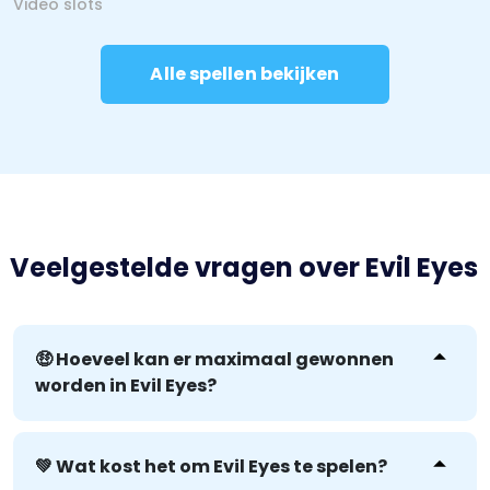
Video slots
Alle spellen bekijken
Veelgestelde vragen over Evil Eyes
🤑 Hoeveel kan er maximaal gewonnen
worden in Evil Eyes?
De maximale winst van deze videoslot is
vastgesteld op 12.500x de inzet. Dat komt
💚 Wat kost het om Evil Eyes te spelen?