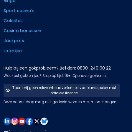
Bingo
Sport casino's
Goksites
Casino bonussen
Jackpots
Loterijen
Hulp bij een gokprobleem? Bel dan: 0800-240 00 22
Wat kost gokken jou? Stop op tijd. 18+. Openovergokken.nl.
Toon mij geen relevante advertenties van kansspelen met
officiële licentie
Deze boodschap mag niet gedeeld worden met minderjarigen