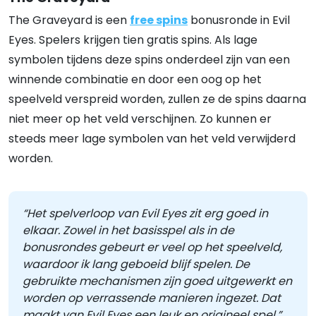
The Graveyard is een
free spins
bonusronde in Evil
Eyes. Spelers krijgen tien gratis spins. Als lage
symbolen tijdens deze spins onderdeel zijn van een
winnende combinatie en door een oog op het
speelveld verspreid worden, zullen ze de spins daarna
niet meer op het veld verschijnen. Zo kunnen er
steeds meer lage symbolen van het veld verwijderd
worden.
“Het spelverloop van Evil Eyes zit erg goed in
elkaar. Zowel in het basisspel als in de
bonusrondes gebeurt er veel op het speelveld,
waardoor ik lang geboeid blijf spelen. De
gebruikte mechanismen zijn goed uitgewerkt en
worden op verrassende manieren ingezet. Dat
maakt van Evil Eyes een leuk en origineel spel.”