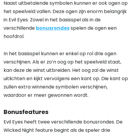
Naast uitbetalende symbolen kunnen er ook ogen op
het speelveld vallen. Deze ogen zijn enorm belangrijk
in Evil Eyes. Zowel in het basisspel als in de
verschillende
bonusrondes
spelen de ogen een
hoofdrol.
In het basisspel kunnen er enkel op rol drie ogen
verschijnen. Als er zo’n oog op het speelveld staat,
kan deze de winst uitbreiden. Het oog zal de winst
uitlichten en kijkt vervolgens een kant op. Die kant op
zullen extra winnende symbolen verschijnen,
waardoor er meer gewonnen wordt.
Bonusfeatures
Evil Eyes heeft twee verschillende bonusrondes. De
Wicked Night feature begint als de speler drie