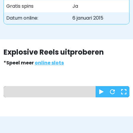
Gratis spins
Ja
Datum online:
6 januari 2015
Explosive Reels uitproberen
*Speel meer
online slots
Speel bij Tonybet en krijg:
100% tot € 260 + 26
free spins
Speel met bonus
of
Start gratis spel