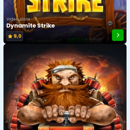
Video slots
Dynamite Strike
9,0