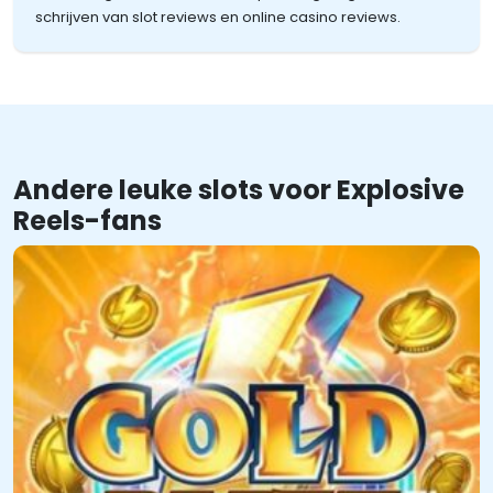
schrijven van slot reviews en online casino reviews.
Andere leuke slots voor Explosive
Reels-fans