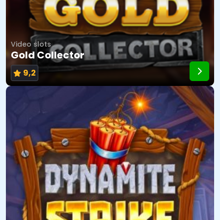
Video slots
Gold Collector
9,2