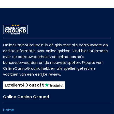
lopen.
OnlineCasinoGround.nl is dé gids met alle betrouwbare en
eerlijke informatie over online gokken. Vind hier informatie
over de betrouwbaarheid van online casino’s,
bonusvoorwaarden en de nieuwste spellen. Experts van
OnlineCasinoGround hebben alle spellen getest en
voorzien van een eerlijke review.
Excellent
4.0
out of 5
Online Casino Ground
Home