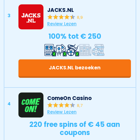
JACKS.NL
3
8,9
Review Lezen
100% tot € 250
JACKS.NL bezoeken
ComeOn Casino
4
8,7
Review Lezen
220 free spins of € 45 aan
coupons