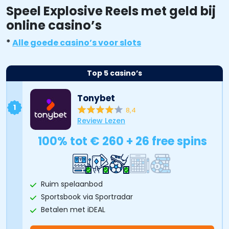
Speel Explosive Reels met geld bij
online casino’s
*
Alle goede casino’s voor slots
Top 5 casino’s
Tonybet
1
8,4
Review Lezen
100% tot € 260 + 26 free spins
Ruim spelaanbod
Sportsbook via Sportradar
Betalen met iDEAL