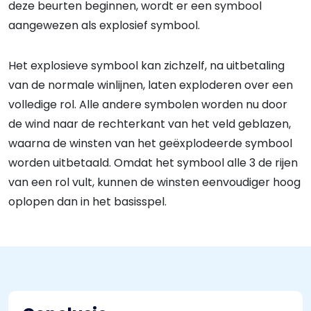
deze beurten beginnen, wordt er een symbool
aangewezen als explosief symbool.
Het explosieve symbool kan zichzelf, na uitbetaling
van de normale winlijnen, laten exploderen over een
volledige rol. Alle andere symbolen worden nu door
de wind naar de rechterkant van het veld geblazen,
waarna de winsten van het geëxplodeerde symbool
worden uitbetaald. Omdat het symbool alle 3 de rijen
van een rol vult, kunnen de winsten eenvoudiger hoog
oplopen dan in het basisspel.