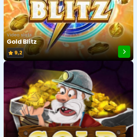
Video slots
Gold Blitz
9,2