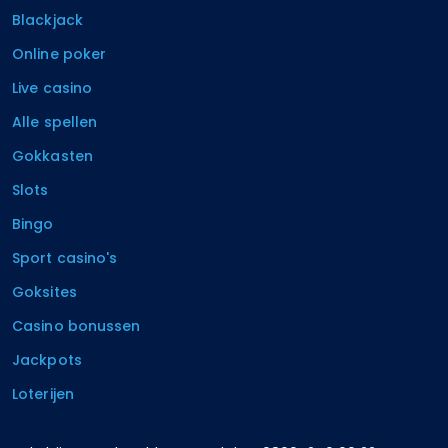
Blackjack
Online poker
Live casino
Alle spellen
Gokkasten
Slots
Bingo
Sport casino's
Goksites
Casino bonussen
Jackpots
Loterijen