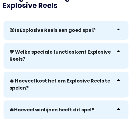
Explosive Reels
🤑 Is Explosive Reels een goed spel?
Deze videoslot van GameArt heeft een lage
RTP en maar weinig speciale features.
💚 Welke speciale functies kent Explosive
Reels?
Hierdoor zullen spelers mogelijk liever een
andere videoslot spelen.
Explosive Reels heeft een wild en scatter
symbool in het basisspel. Daarnaast wordt er
🔥 Hoeveel kost het om Explosive Reels te
spelen?
in de bonusronde een explosief symbool
aangewezen. Dit symbool kan zich over rollen
Deze videoslot kan gespeeld worden met
uitklappen.
een minimale inzet van €0,10 per spin.
🔥Hoeveel winlijnen heeft dit spel?
Maximaal kan er €100 per beurt worden
Explosive Reels heeft 10 vaste winlijnen die
ingezet.
van links naar rechts over het speelveld