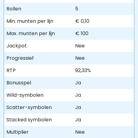
Rollen
5
Min. munten per lijn
€ 0,10
Max. munten per lijn
€ 100
Jackpot
Nee
Progressief
Nee
RTP
92,33%
Bonusspel
Ja
Wild-symbolen
Ja
Scatter-symbolen
Ja
Stacked symbolen
Ja
Multiplier
Nee