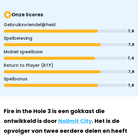
Specificaties
Onze Scores
Spelen met geld
Gebruiksvriendelijkheid
7,6
Spelregels
Spelbeleving
7,8
Bonusfuncties
Mobiel speelbaar
7,4
De Fire in the Hole-serie
Return to Player (RTP)
7,8
Eindoordeel
Spelbonus
FAQ
7,6
Fire in the Hole 3 is een gokkast die
ontwikkeld is door
Nolimit City
. Het is de
opvolger van twee eerdere delen en heeft