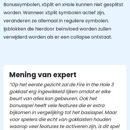
Bonussymbolen, xSplit en xHole kunnen niet gesplitst
worden. Wanneer xSplit symbolen actief zijn,
veranderen ze allemaal in reguliere symbolen.
Ijsblokken die hierdoor beïnvloed worden zullen
verwijderd worden als er een collapse ontstaat.
Mening van expert
“Op het eerste gezicht zal de Fire in the Hole 3
gokkast erg ingewikkeld lijken omdat er elke
beurt van alles kan gebeuren. Ook het
bonusspel heeft vele features die er extra
bijkomen in vergelijking tot het basisspel. Maar
voor spelers die echt van gokkasten houden
waarop veel features te activeren zijn, is dit spel