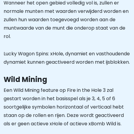
Wanneer het open gebied volledig vol is, zullen er
normale munten met waarden verwijderd worden en
zullen hun waarden toegevoegd worden aan de
muntwaarde van de munt die onderop staat van de
rol.
Lucky Wagon Spins: xHole, dynamiet en vasthoudende
dynamiet kunnen geactiveerd worden met ijsblokken.
Wild Mining
Een Wild Mining feature op Fire in the Hole 3 zal
gestart worden in het basisspel als je 3, 4, 5 of 6
soortgelijke symbolen horizontaal of verticaal hebt
staan op de rollen en rijen. Deze wordt geactiveerd
als er geen actieve xHole of actieve xBomb Wild is.