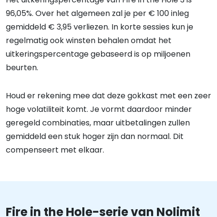
96,05%. Over het algemeen zal je per € 100 inleg
gemiddeld € 3,95 verliezen. In korte sessies kun je
regelmatig ook winsten behalen omdat het
uitkeringspercentage gebaseerd is op miljoenen
beurten.
Houd er rekening mee dat deze gokkast met een zeer
hoge volatiliteit komt. Je vormt daardoor minder
geregeld combinaties, maar uitbetalingen zullen
gemiddeld een stuk hoger zijn dan normaal. Dit
compenseert met elkaar.
Fire in the Hole-serie van Nolimit