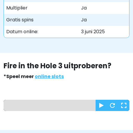
Multiplier
Ja
Gratis spins
Ja
Datum online:
3 juni 2025
Fire in the Hole 3 uitproberen?
*Speel meer
online slots
Speel bij Oranje Palace en
krijg:
100% tot € 250 bonus
Speel met bonus
of