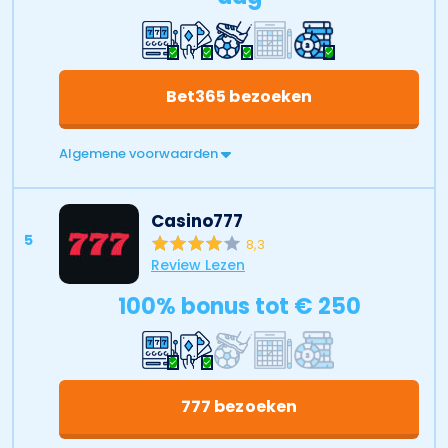
Bet365 bezoeken
Algemene voorwaarden
Casino777
5
8,3
Review Lezen
100% bonus tot € 250
777 bezoeken