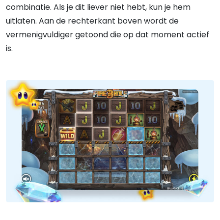
combinatie. Als je dit liever niet hebt, kun je hem
uitlaten. Aan de rechterkant boven wordt de
vermenigvuldiger getoond die op dat moment actief
is.