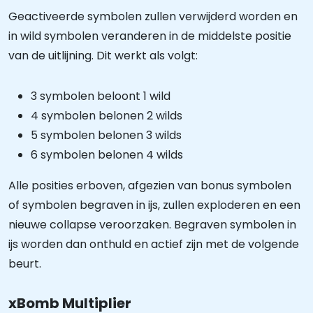
Geactiveerde symbolen zullen verwijderd worden en
in wild symbolen veranderen in de middelste positie
van de uitlijning. Dit werkt als volgt:
3 symbolen beloont 1 wild
4 symbolen belonen 2 wilds
5 symbolen belonen 3 wilds
6 symbolen belonen 4 wilds
Alle posities erboven, afgezien van bonus symbolen
of symbolen begraven in ijs, zullen exploderen en een
nieuwe collapse veroorzaken. Begraven symbolen in
ijs worden dan onthuld en actief zijn met de volgende
beurt.
xBomb Multiplier