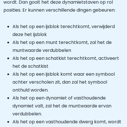
wordt. Dan gooit het deze dynamietstaven op rol
posities. Er kunnen verschillende dingen gebeuren:
Als het op een ijsblok terechtkomt, verwijderd
deze het ijsblok
Als het op een munt terechtkomt, zal het de
muntwaarde verdubbelen
Als het op een schatkist terechtkomt, activeert
het de schatkist
Als het op een ijsblok komt waar een symbool
achter verscholen zit, dan zal het symbool
onthuld worden.
Als het op een dynamiet of vasthoudende
dynamiet valt, zal het de muntwaarde ervan
verdubbelen.
Als het op een vasthoudende dwerg komt, wordt