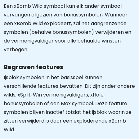
Een xBomb Wild symbool kan elk ander symbool
vervangen afgezien van bonussymbolen. Wanneer
een xBomb Wild explodeert, zal het aangrenzende
symbolen (behalve bonussymbolen) verwijderen en
de vermenigvuldiger voor alle behaalde winsten
verhogen.
Begraven features
Ijsblok symbolen in het basisspel kunnen
verschillende features bevatten. Dit zijn onder andere
wilds, xSplit, Win vermenigvuldigers, xHole,
bonussymbolen of een Max symbool. Deze feature
symbolen blijven inactief totdat het ijsblok waarin ze
zitten verwijderd is door een exploderende xBomb
Wild.