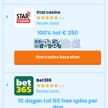
Starcasino
3
8,9
Review Lezen
100% tot € 250
Starcasino bezoeken
Bet365
4
9,2
Review Lezen
10 dagen tot 50 free spins per
dag