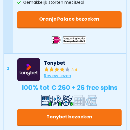
Gemakkelijk storten met iDeal
Oranje Palace bezoeken
Tonybet
2
8,4
Review Lezen
100% tot € 260 + 26 free spins
Tonybet bezoeken