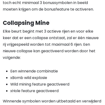
toch echt minimaal 3 bonussymbolen in beeld
moeten krijgen om de bonusfeature te activeren.
Collapsing Mine
Elke beurt begint met 3 actieve rijen en voor elke
keer dat er een collapse ontstaat, zal er één nieuwe
rij vrijgespeeld worden tot maximaal 6 rijen. Een
nieuwe collapse kan geactiveerd worden door het
volgende:
Een winnende combinatie
xBomb wild explosie
Wild mining feature geactiveerd
xHole feature geactiveerd
Winnende symbolen worden uitbetaald en verwijderd