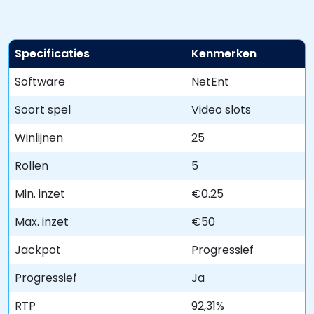
Specificaties
Kenmerken
Software
NetEnt
Soort spel
Video slots
Winlijnen
25
Rollen
5
Min. inzet
€0.25
Max. inzet
€50
Jackpot
Progressief
Progressief
Ja
RTP
92,31%