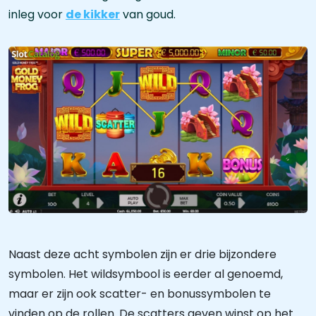
inleg voor
de kikker
van goud.
Naast deze acht symbolen zijn er drie bijzondere
symbolen. Het wildsymbool is eerder al genoemd,
maar er zijn ook scatter- en bonussymbolen te
vinden op de rollen. De scatters geven winst op het