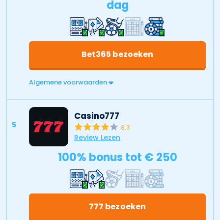
dag
Bet365 bezoeken
Algemene voorwaarden
Casino777
5
8,3
Review Lezen
100% bonus tot € 250
777 bezoeken