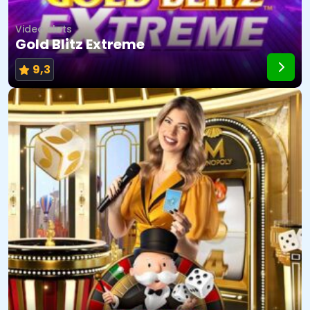
Video slots
Gold Blitz Extreme
9,3