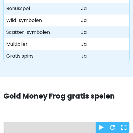
Bonusspel
Ja
Wild-symbolen
Ja
Scatter-symbolen
Ja
Multiplier
Ja
Gratis spins
Ja
Gold Money Frog gratis spelen
Speel bij Oranje Palace en
krijg:
100% tot € 250 bonus
Speel met bonus