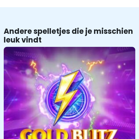
Andere spelletjes die je misschien
leuk vindt