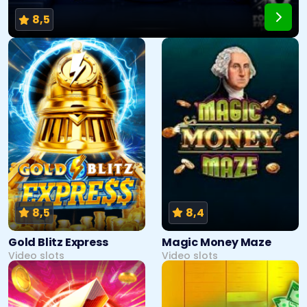
8,5
8,5
8,4
Gold Blitz Express
Magic Money Maze
Video slots
Video slots