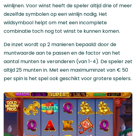
winlijnen. Voor winst heeft de speler altijd drie of meer
dezelfde symbolen op een winlijn nodig. Het
wildsymbool helpt om met een incomplete
combinatie toch nog tot winst te kunnen komen.
De inzet wordt op 2 manieren bepaald: door de
muntwaarde aan te passen en de factor van het
aantal munten te veranderen (van 1-4). De speler zet
altijd 25 munten in. Met een maximuminzet van € 50
per spin is het spel ook geschikt voor grotere spelers.