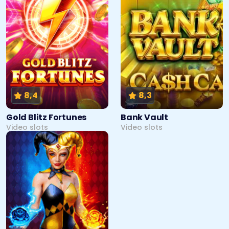
8,4
8,3
Gold Blitz Fortunes
Bank Vault
Video slots
Video slots