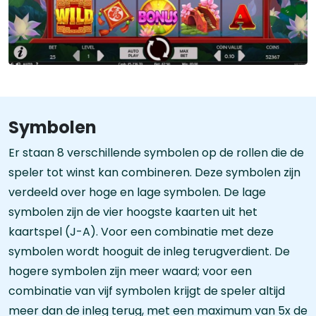
Symbolen
Er staan 8 verschillende symbolen op de rollen die de
speler tot winst kan combineren. Deze symbolen zijn
verdeeld over hoge en lage symbolen. De lage
symbolen zijn de vier hoogste kaarten uit het
kaartspel (J-A). Voor een combinatie met deze
symbolen wordt hooguit de inleg terugverdient. De
hogere symbolen zijn meer waard; voor een
combinatie van vijf symbolen krijgt de speler altijd
meer dan de inleg terug, met een maximum van 5x de