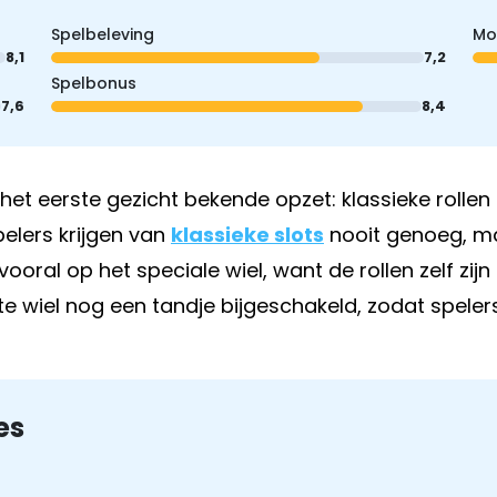
Spelbeleving
Mo
8,1
7,2
Spelbonus
7,6
8,4
 het eerste gezicht bekende opzet: klassieke roll
pelers krijgen van
klassieke slots
nooit genoeg, maa
ooral op het speciale wiel, want de rollen zelf zij
e wiel nog een tandje bijgeschakeld, zodat speler
es