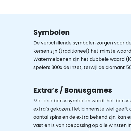
Symbolen
De verschillende symbolen zorgen voor de 
kersen zijn (traditioneel) het minste waar
Watermeloenen zijn het dubbele waard (100
spelers 300x de inzet, terwijl de diamant 5
Extra’s / Bonusgames
Met drie bonussymbolen wordt het bonuswie
extra’s gekozen. Het binnenste wiel geeft a
aantal spins en de extra bekend zijn, kan
vast en is van toepassing op alle winsten 