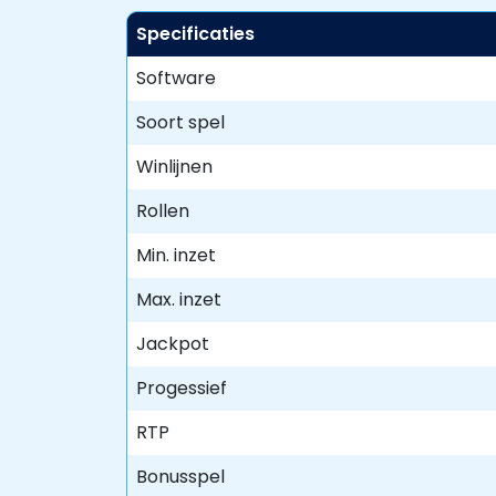
Specificaties
Software
Soort spel
Winlijnen
Rollen
Min. inzet
Max. inzet
Jackpot
Progessief
RTP
Bonusspel