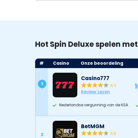
Hot Spin Deluxe spelen met 
#
Casino
Onze beoordeling
Casino777
1
8,3
Review Lezen
Nederlandse vergunning van de KSA
BetMGM
8,8
2