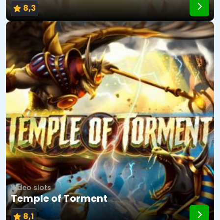
8,3
Video slots
Temple of Torment
8,1