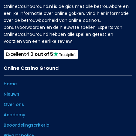
bedrogen uit, want er zit geen echte
OnlineCasinoGround.nl is dé gids met alle betrouwbare en
vergelijking tussen de twee slots.
eerlijke informatie over online gokken. Vind hier informatie
over de betrouwbaarheid van online casino’s,
bonusvoorwaarden en de nieuwste spellen. Experts van
OnlineCasinoGround hebben alle spellen getest en
voorzien van een eerlijke review.
Excellent
4.0
out of 5
Online Casino Ground
Home
Nieuws
Over ons
Academy
Beoordelingscriteria
Privacy policy