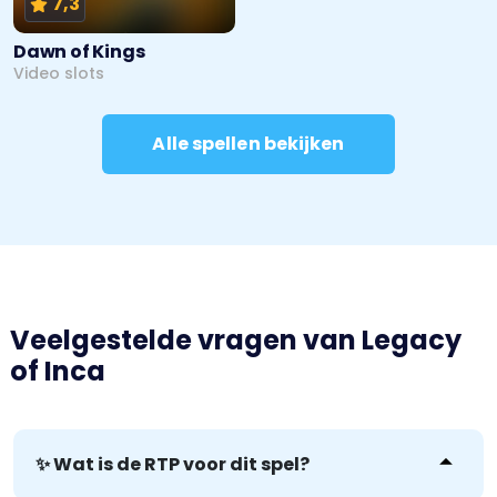
7,3
Dawn of Kings
Video slots
Alle spellen bekijken
Veelgestelde vragen van Legacy
of Inca
✨ Wat is de RTP voor dit spel?