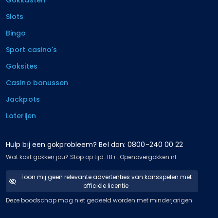
Gokkasten
Slots
Bingo
Sport casino's
Goksites
Casino bonussen
Jackpots
Loterijen
Hulp bij een gokprobleem? Bel dan: 0800-240 00 22
Wat kost gokken jou? Stop op tijd. 18+. Openovergokken.nl.
Toon mij geen relevante advertenties van kansspelen met
officiële licentie
Deze boodschap mag niet gedeeld worden met minderjarigen