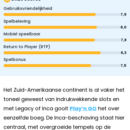
Gebruiksvriendelijkheid
7,9
Spelbeleving
8,0
Mobiel speelbaar
7,8
Return to Player (RTP)
8,3
Spelbonus
7,5
Het Zuid-Amerikaanse continent is al vaker het
toneel geweest van indrukwekkende slots en
met Legacy of Inca gooit
Play’n GO
het over
eenzelfde boeg. De Inca-beschaving staat hier
centraal, met overgroeide tempels op de