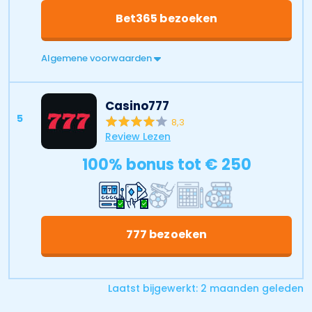
Bet365 bezoeken
Algemene voorwaarden
Casino777
5
8,3
Review Lezen
100% bonus tot € 250
777 bezoeken
Laatst bijgewerkt: 2 maanden geleden