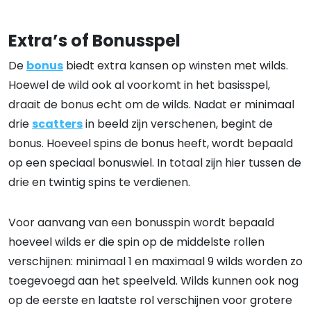
Extra’s of Bonusspel
De
bonus
biedt extra kansen op winsten met wilds.
Hoewel de wild ook al voorkomt in het basisspel,
draait de bonus echt om de wilds. Nadat er minimaal
drie
scatters
in beeld zijn verschenen, begint de
bonus. Hoeveel spins de bonus heeft, wordt bepaald
op een speciaal bonuswiel. In totaal zijn hier tussen de
drie en twintig spins te verdienen.
Voor aanvang van een bonusspin wordt bepaald
hoeveel wilds er die spin op de middelste rollen
verschijnen: minimaal 1 en maximaal 9 wilds worden zo
toegevoegd aan het speelveld. Wilds kunnen ook nog
op de eerste en laatste rol verschijnen voor grotere