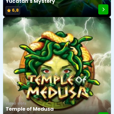
Yucatan’s Mystery
6,8
Video slots
Temple of Medusa