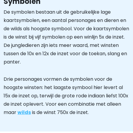
Symbolen
De symbolen bestaan uit de gebruikelijke lage
kaartsymbolen, een aantal personages en dieren en
de wilds als hoogste symbool. Voor de kaartsymbolen
is de winst bij vijf symbolen op een winlijn 5x de inzet.
De jungledieren zijn iets meer waard, met winsten
tussen de 10x en 12x de inzet voor de toekan, slang en
panter.
Drie personages vormen de symbolen voor de
hoogste winsten: het laagste symbool hier levert al
15x de inzet op, terwijl de grote rode indiaan liefst 100x
de inzet oplevert. Voor een combinatie met alleen
maar
wilds
is de winst 750x de inzet.