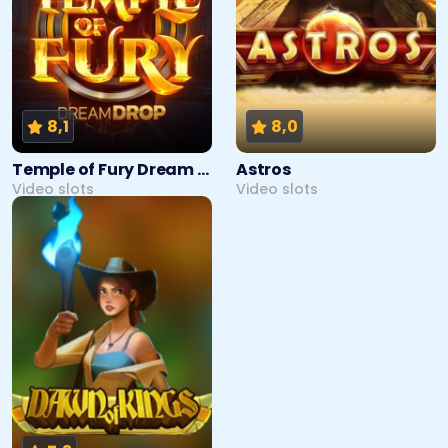
8,1
8,0
Temple of Fury Dream Drop
Astros
Video slots
Video slots