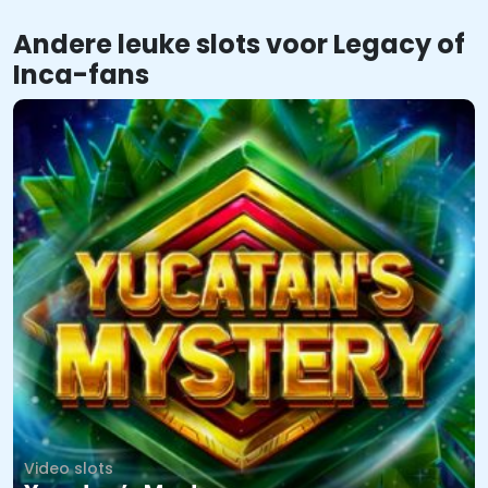
Andere leuke slots voor Legacy of
Inca-fans
Video slots