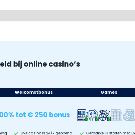
Speel met bonus
of
Start gratis spel
eld bij online casino’s
Welkomstbonus
Games
100% tot € 250 bonus
ming
Live casino is 24/7 geopend
Gemakkelijk storten met iD