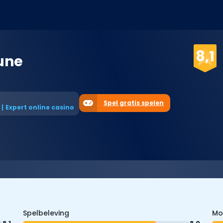
ORANJE PALACE
Bezoek Oranje P
100% tot € 250 bonus
8,1
tune
Spel gratis spelen
|
Expert online casino
Spelbeleving
Mo