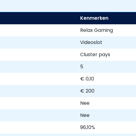
Kenmerken
Relax Gaming
Videoslot
Cluster pays
5
€ 0,10
€ 200
Nee
Nee
96,10%