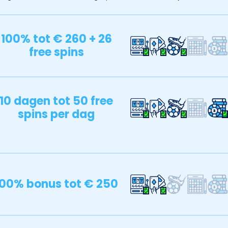
100% tot € 260 + 26
free spins
10 dagen tot 50 free
spins per dag
100% bonus tot € 250