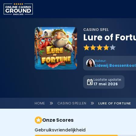
CASINO SPEL
Lure of For
Auteur:
Lidewij Boessenkool
Laatste update:
17 mei 2026
HOME
CASINO SPELLEN
LURE OF FORTUNE
Onze Scores
Gebruiksvriendelijkheid