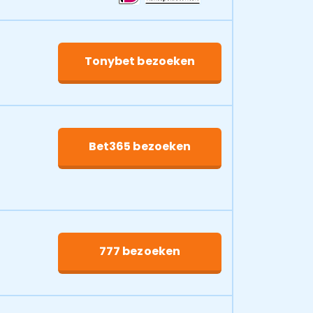
Tonybet bezoeken
Bet365 bezoeken
777 bezoeken