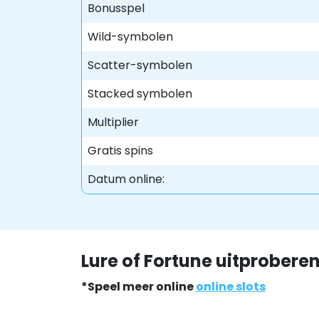
Bonusspel
Wild-symbolen
Scatter-symbolen
Stacked symbolen
Multiplier
Gratis spins
Datum online:
Lure of Fortune uitprobere
*Speel meer online
online slots