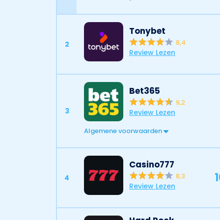
Tonybet
8,4
2
Review Lezen
Bet365
9,2
3
Review Lezen
Algemene voorwaarden
Casino777
8,3
4
Review Lezen