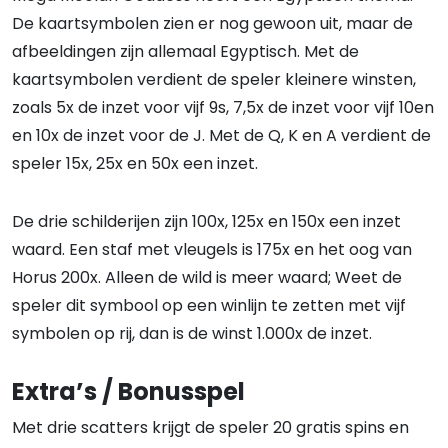
De kaartsymbolen zien er nog gewoon uit, maar de
afbeeldingen zijn allemaal Egyptisch. Met de
kaartsymbolen verdient de speler kleinere winsten,
zoals 5x de inzet voor vijf 9s, 7,5x de inzet voor vijf 10en
en 10x de inzet voor de J. Met de Q, K en A verdient de
speler 15x, 25x en 50x een inzet.
De drie schilderijen zijn 100x, 125x en 150x een inzet
waard. Een staf met vleugels is 175x en het oog van
Horus 200x. Alleen de wild is meer waard; Weet de
speler dit symbool op een winlijn te zetten met vijf
symbolen op rij, dan is de winst 1.000x de inzet.
Extra’s / Bonusspel
Met drie scatters krijgt de speler 20 gratis spins en