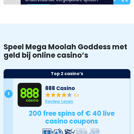
Speel Mega Moolah Goddess met
geld bij online casino’s
Top 2 casino’s
888 Casino
1
8,6
Review Lezen
200 free spins of € 40 live
casino coupons