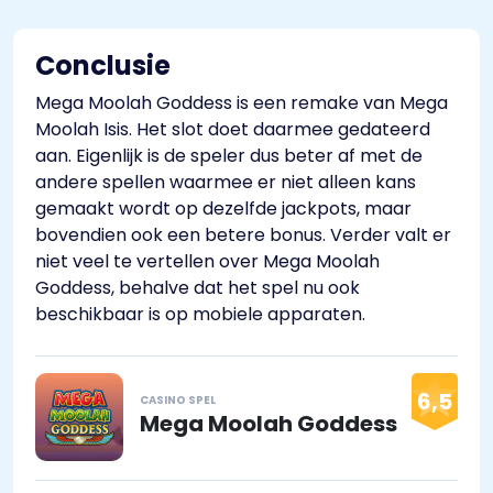
Conclusie
Mega Moolah Goddess is een remake van Mega
Moolah Isis. Het slot doet daarmee gedateerd
aan. Eigenlijk is de speler dus beter af met de
andere spellen waarmee er niet alleen kans
gemaakt wordt op dezelfde jackpots, maar
bovendien ook een betere bonus. Verder valt er
niet veel te vertellen over Mega Moolah
Goddess, behalve dat het spel nu ook
beschikbaar is op mobiele apparaten.
6,5
CASINO SPEL
Mega Moolah Goddess