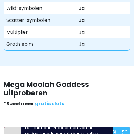
Wild-symbolen
Ja
Scatter-symbolen
Ja
Multiplier
Ja
Gratis spins
Ja
Mega Moolah Goddess
uitproberen
*Speel meer
gratis slots
Geen gratis versie beschikaar
Van dit spel is helaas geen gratis versie
beschikbaar. Probeer één van de
onderstaande vergelijkbare spellen