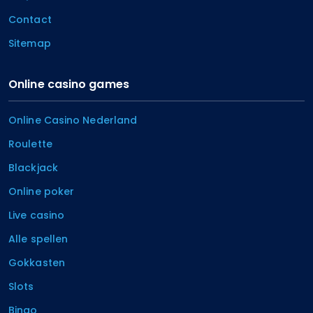
Contact
Sitemap
Online casino games
Online Casino Nederland
Roulette
Blackjack
Online poker
Live casino
Alle spellen
Gokkasten
Slots
Bingo