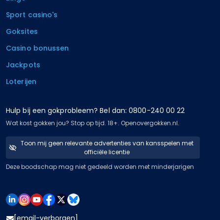
Sport casino's
Goksites
Casino bonussen
Jackpots
Loterijen
Hulp bij een gokprobleem? Bel dan: 0800-240 00 22
Wat kost gokken jou? Stop op tijd. 18+. Openovergokken.nl.
Toon mij geen relevante advertenties van kansspelen met
officiële licentie
Deze boodschap mag niet gedeeld worden met minderjarigen
[email-verborgen]