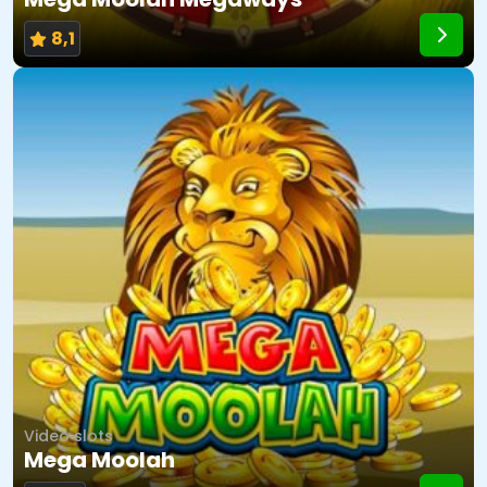
8,1
Video slots
Mega Moolah