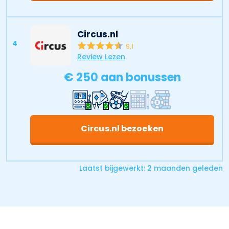
Circus.nl
4
9,1
Review Lezen
€ 250 aan bonussen
Circus.nl bezoeken
Laatst bijgewerkt: 2 maanden geleden