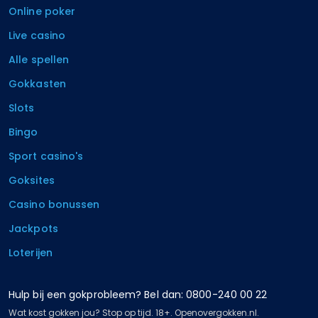
Online poker
Live casino
Alle spellen
Gokkasten
Slots
Bingo
Sport casino's
Goksites
Casino bonussen
Jackpots
Loterijen
Hulp bij een gokprobleem? Bel dan: 0800-240 00 22
Wat kost gokken jou? Stop op tijd. 18+. Openovergokken.nl.