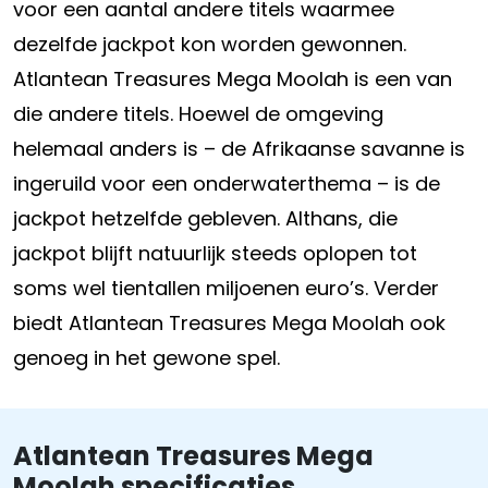
voor een aantal andere titels waarmee
dezelfde jackpot kon worden gewonnen.
Atlantean Treasures Mega Moolah is een van
die andere titels. Hoewel de omgeving
helemaal anders is – de Afrikaanse savanne is
ingeruild voor een onderwaterthema – is de
jackpot hetzelfde gebleven. Althans, die
jackpot blijft natuurlijk steeds oplopen tot
soms wel tientallen miljoenen euro’s. Verder
biedt Atlantean Treasures Mega Moolah ook
genoeg in het gewone spel.
Atlantean Treasures Mega
Moolah specificaties