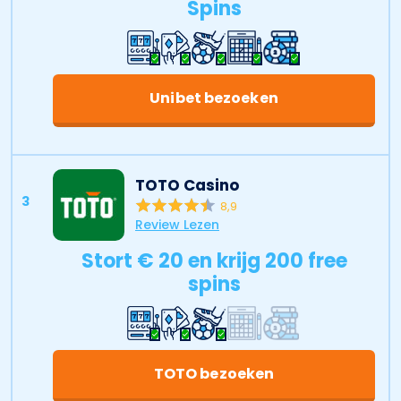
Spins
Unibet bezoeken
TOTO Casino
3
8,9
Review Lezen
Stort € 20 en krijg 200 free
spins
TOTO bezoeken