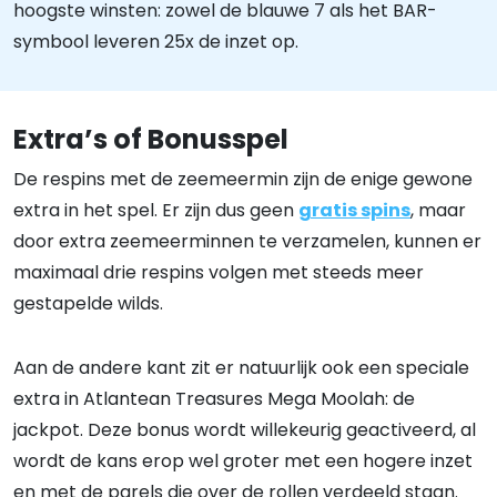
hoogste winsten: zowel de blauwe 7 als het BAR-
symbool leveren 25x de inzet op.
Extra’s of Bonusspel
De respins met de zeemeermin zijn de enige gewone
extra in het spel. Er zijn dus geen
gratis spins
, maar
door extra zeemeerminnen te verzamelen, kunnen er
maximaal drie respins volgen met steeds meer
gestapelde wilds.
Aan de andere kant zit er natuurlijk ook een speciale
extra in Atlantean Treasures Mega Moolah: de
jackpot. Deze bonus wordt willekeurig geactiveerd, al
wordt de kans erop wel groter met een hogere inzet
en met de parels die over de rollen verdeeld staan.