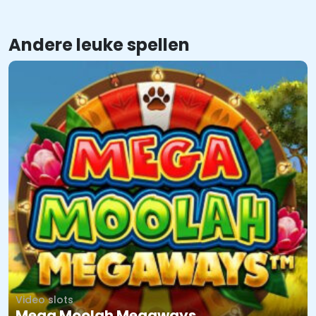
Andere leuke spellen
Video slots
Mega Moolah Megaways