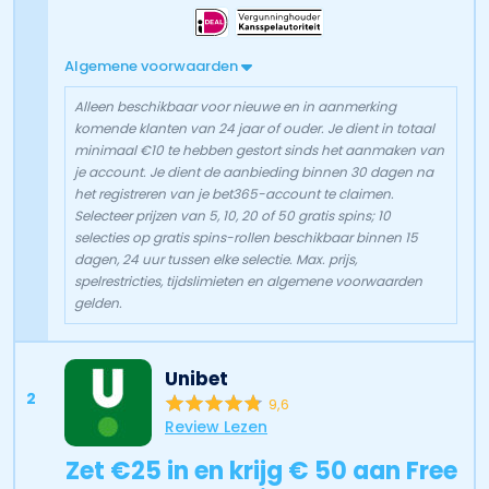
Algemene voorwaarden
Alleen beschikbaar voor nieuwe en in aanmerking
komende klanten van 24 jaar of ouder. Je dient in totaal
minimaal €10 te hebben gestort sinds het aanmaken van
je account. Je dient de aanbieding binnen 30 dagen na
het registreren van je bet365-account te claimen.
Selecteer prijzen van 5, 10, 20 of 50 gratis spins; 10
selecties op gratis spins-rollen beschikbaar binnen 15
dagen, 24 uur tussen elke selectie. Max. prijs,
spelrestricties, tijdslimieten en algemene voorwaarden
gelden.
Unibet
2
9,6
Review Lezen
Zet €25 in en krijg € 50 aan Free