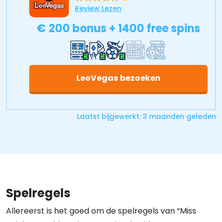
Review Lezen
€ 200 bonus + 1400 free spins
LeoVegas bezoeken
Laatst bijgewerkt: 3 maanden geleden
Spelregels
Allereerst is het goed om de spelregels van “Miss