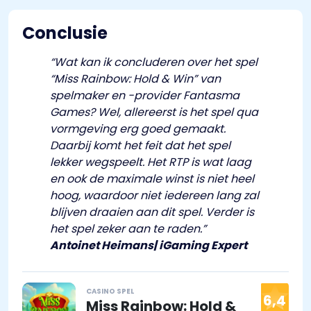
Conclusie
“Wat kan ik concluderen over het spel
“Miss Rainbow: Hold & Win” van
spelmaker en -provider Fantasma
Games? Wel, allereerst is het spel qua
vormgeving erg goed gemaakt.
Daarbij komt het feit dat het spel
lekker wegspeelt. Het RTP is wat laag
en ook de maximale winst is niet heel
hoog, waardoor niet iedereen lang zal
blijven draaien aan dit spel. Verder is
het spel zeker aan te raden.”
Antoinet Heimans| iGaming Expert
CASINO SPEL
6,4
Miss Rainbow: Hold &