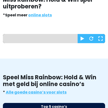
uitproberen?
*Speel meer
online slots
Speel bij Oranje Palace en
krijg:
100% tot € 250 bonus
Speel met bonus
of
Start gratis spel
Speel Miss Rainbow: Hold & Win
met geld bij online casino’s
*
Alle goede casino’s voor slots
Top 5 casino’s