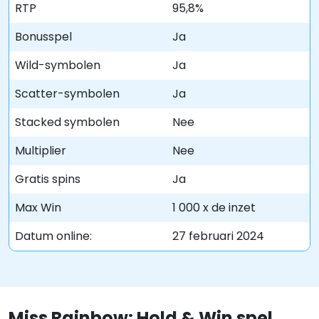
RTP
95,8%
Bonusspel
Ja
Wild-symbolen
Ja
Scatter-symbolen
Ja
Stacked symbolen
Nee
Multiplier
Nee
Gratis spins
Ja
Max Win
1 000 x de inzet
Datum online:
27 februari 2024
Miss Rainbow: Hold & Win spel