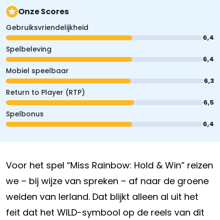
Onze Scores
Gebruiksvriendelijkheid
6,4
Spelbeleving
6,4
Mobiel speelbaar
6,3
Return to Player (RTP)
6,5
Spelbonus
6,4
Voor het spel “Miss Rainbow: Hold & Win” reizen
we – bij wijze van spreken – af naar de groene
weiden van Ierland. Dat blijkt alleen al uit het
feit dat het WILD-symbool op de reels van dit