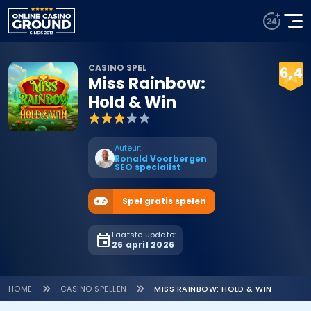
ORANJE PALACE
Bezoek Oranje
100% tot € 250
CASINO SPEL
6,4
Palace
bonus
Miss Rainbow:
Hold & Win
Auteur:
Ronald Voorbergen
SEO specialist
Spel gratis spelen
Laatste update:
26 april 2026
HOME
CASINO SPELLEN
MISS RAINBOW: HOLD & WIN