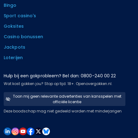
Bingo
Sport casino's
Goksites
Casino bonussen
Jackpots
Loterijen
Hulp bij een gokprobleem? Bel dan: 0800-240 00 22
Wat kost gokken jou? Stop op tijd. 18+. Openovergokken.nl.
Toon mij geen relevante advertenties van kansspelen met
officiële licentie
Deze boodschap mag niet gedeeld worden met minderjarigen