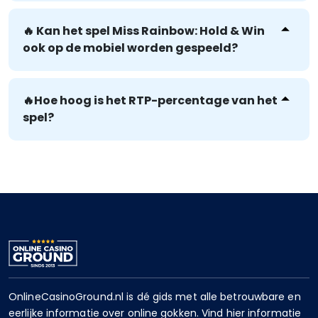
De grootste jackpot die er bij dit spel te
winnen valt is 1 000 keer het inzetbedrag.
🔥 Kan het spel Miss Rainbow: Hold & Win
ook op de mobiel worden gespeeld?
Jazeker, men kan dankzij de HTML5-
technologie altijd gebruik maken van dit spel
🔥Hoe hoog is het RTP-percentage van het
spel?
op de mobiel, tablet en pc. Het belangrijkste
hierbij is het hebben van een
Het RTP van dit spel staat op 95,8 procent.
internetconnectie.
Dat betekent dat ongeveer 4,2 procent van
de inzet in de zakken van het casino belandt.
OnlineCasinoGround.nl is dé gids met alle betrouwbare en
eerlijke informatie over online gokken. Vind hier informatie