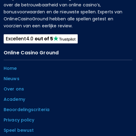
over de betrouwbaarheid van online casino’s,
bonusvoorwaarden en de nieuwste spellen. Experts van
OnlineCasinoGround hebben alle spellen getest en
voorzien van een eerlijke review.
Excellent
4.0
out of 5
Online Casino Ground
Home
Nieuws
Over ons
Academy
Beoordelingscriteria
Privacy policy
Speel bewust