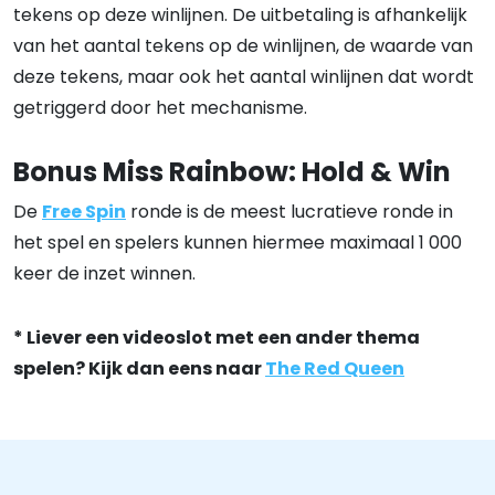
tekens op deze winlijnen. De uitbetaling is afhankelijk
van het aantal tekens op de winlijnen, de waarde van
deze tekens, maar ook het aantal winlijnen dat wordt
getriggerd door het mechanisme.
Bonus Miss Rainbow: Hold & Win
De
Free Spin
ronde is de meest lucratieve ronde in
het spel en spelers kunnen hiermee maximaal 1 000
keer de inzet winnen.
* Liever een videoslot met een ander thema
spelen? Kijk dan eens naar
The Red Queen