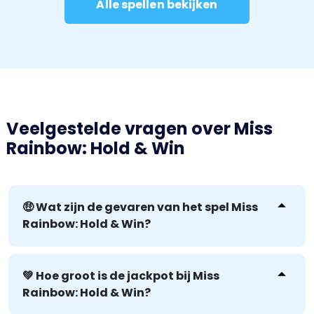
Alle spellen bekijken
Veelgestelde vragen over Miss
Rainbow: Hold & Win
🤑 Wat zijn de gevaren van het spel Miss
Rainbow: Hold & Win?
De risico’s van het online gokken zijn onder
andere dat mensen er verslaafd aan kunnen
💚 Hoe groot is de jackpot bij Miss
Rainbow: Hold & Win?
raken.