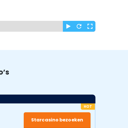
o’s
HOT
Starcasino bezoeken