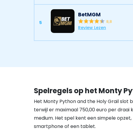
BetMGM
8,8
5
Review Lezen
Spelregels op het Monty Py
Het Monty Python and the Holy Grail slot bes
terwijl er maximaal 750,00 euro per draai
medium. Het spel kent een simpele opzet,
smartphone of een tablet.