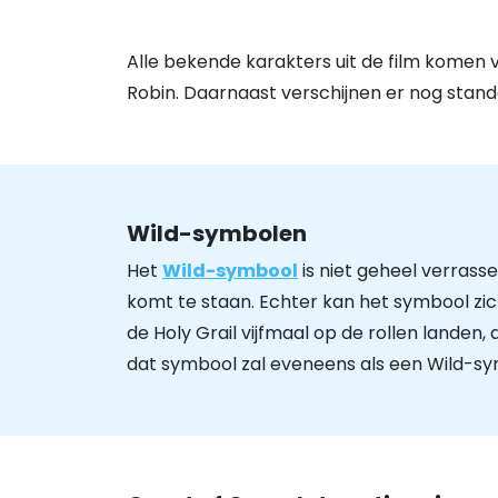
Alle bekende karakters uit de film komen v
Robin. Daarnaast verschijnen er nog stan
Wild-symbolen
Het
Wild-symbool
is niet geheel verrasse
komt te staan. Echter kan het symbool zi
de Holy Grail vijfmaal op de rollen landen,
dat symbool zal eveneens als een Wild-sy