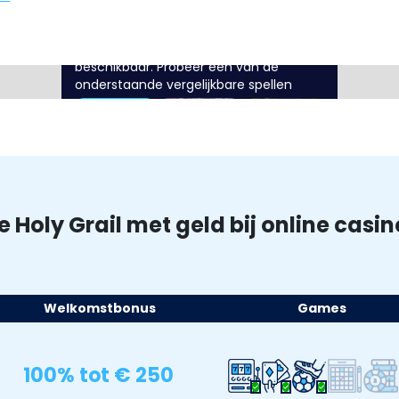
Geen gratis versie beschikaar
Van dit spel is helaas geen gratis versie
beschikbaar. Probeer één van de
onderstaande vergelijkbare spellen
Holy Grail met geld bij online casin
Welkomstbonus
Games
100% tot € 250