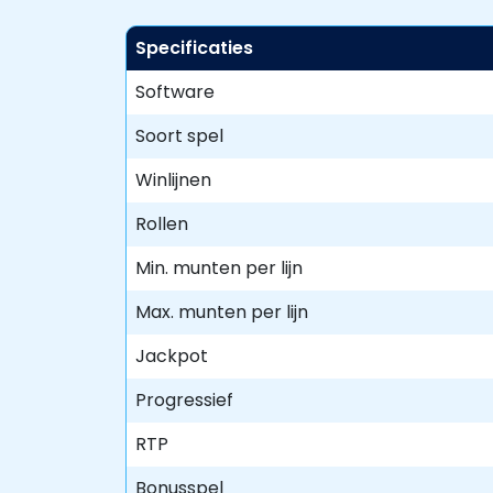
Specificaties
Software
Soort spel
Winlijnen
Rollen
Min. munten per lijn
Max. munten per lijn
Jackpot
Progressief
RTP
Bonusspel