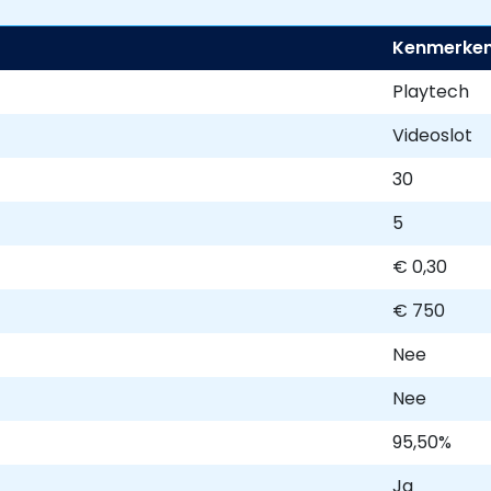
Kenmerke
Playtech
Videoslot
30
5
€ 0,30
€ 750
Nee
Nee
95,50%
Ja