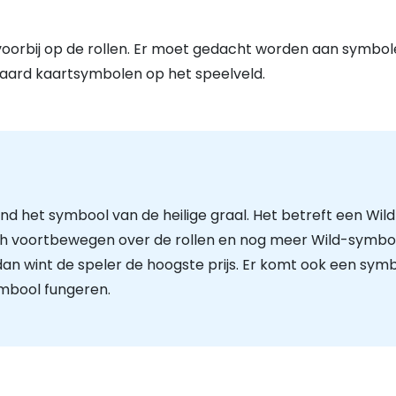
oorbij op de rollen. Er moet gedacht worden aan symbolen
daard kaartsymbolen op het speelveld.
nd het symbool van de heilige graal. Het betreft een Wild
ch voortbewegen over de rollen en nog meer Wild-symbo
 dan wint de speler de hoogste prijs. Er komt ook een symb
mbool fungeren.