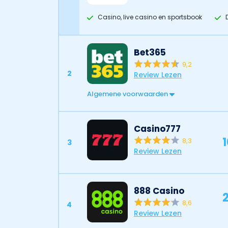
Casino, live casino en sportsbook
Bet365
9,2
2
Review Lezen
Algemene voorwaarden
Casino777
8,3
3
Review Lezen
888 Casino
8,6
4
Review Lezen