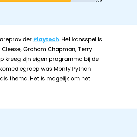
7,6
wareprovider
Playtech
. Het kansspel is
hn Cleese, Graham Chapman, Terry
roep kreeg zijn eigen programma bij de
de komediegroep was Monty Python
als thema. Het is mogelijk om het