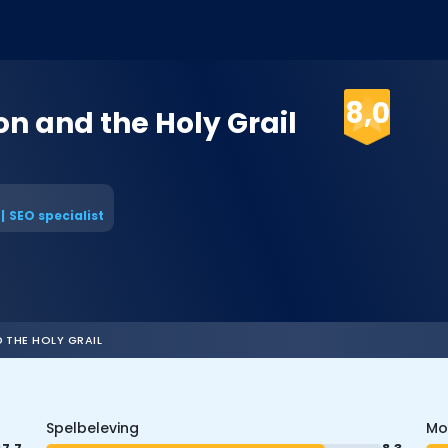
STARCASINO
Bezoek Starcas
100% tot € 250
8,0
n and the Holy Grail
|
SEO specialist
 THE HOLY GRAIL
Spelbeleving
Mo