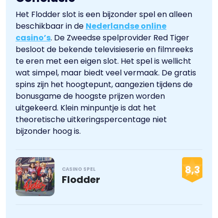
Het Flodder slot is een bijzonder spel en alleen
beschikbaar in de
Nederlandse online
casino’s
. De Zweedse spelprovider Red Tiger
besloot de bekende televisieserie en filmreeks
te eren met een eigen slot. Het spel is wellicht
wat simpel, maar biedt veel vermaak. De gratis
spins zijn het hoogtepunt, aangezien tijdens de
bonusgame de hoogste prijzen worden
uitgekeerd. Klein minpuntje is dat het
theoretische uitkeringspercentage niet
bijzonder hoog is.
8,3
CASINO SPEL
Flodder