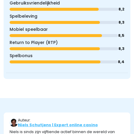
Gebruiksvriendelijkheid
8,2
Spelbeleving
8,3
Mobiel speelbaar
8,5
Return to Player (RTP)
8,3
Spelbonus
8,4
Auteur:
Niels Schutjens | Expert online casino
Niels is sinds zijn vijftiende actief binnen de wereld van