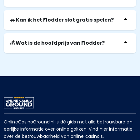
bedraagt 10,00 euro per spin. Er zijn
Opa zwaait met zijn stopbord en kan daarbij
voldoende andere spellen die een veel hoger
tot wel 12 extra Wilds op de rollen plaatsen.
🚗 Kan ik het Flodder slot gratis spelen?
inzetlimiet aanbieden en de high-rollers wel
Hierdoor maak je veel meer kans op
zullen aanspreken.
Ja, er is een gratis demo beschikbaar bij veel
winnende combinaties.
legale casino’s. Zo kun je oefenen zonder
💰 Wat is de hoofdprijs van Flodder?
echt geld in te zetten.
De hoofdprijs op het Flodder slot bedraagt
Op deze pagina kun je het spel ook gratis
7564 keer de inzet. Er kan maximaal 10,00
uitproberen.
euro worden ingezet per draai, waardoor de
hoofdprijs uitkomt op een geldbedrag van
75.640 euro op het spel van Red Tiger.
OnlineCasinoGround.nl is dé gids met alle betrouwbare en
eerlijke informatie over online gokken. Vind hier informatie
over de betrouwbaarheid van online casino’s,