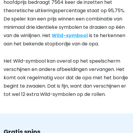
hoofdprijs bedraagt 7564 keer de inzetten het
theoretische uitkeringspercentage staat op 95,75%.
De speler kan een prijs winnen een combinatie van
minimaal drie identieke symbolen te draaien op één
van de winlijnen. Het
Wild-symbool
is te herkennen
aan het bekende stopbordje van de opa.
Het Wild-symbool kan overal op het speelscherm
verschijnen en andere afbeeldingen vervangen. Het
komt ook regelmatig voor dat de opa met het bordje
begint te zwaaien. Dat is fijn, want dan verschijnen er
tot wel 12 extra Wild-symbolen op de rollen.
Gratis spins