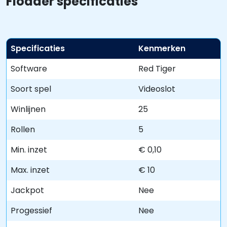
Flodder specificaties
Specificaties
Kenmerken
Software
Red Tiger
Soort spel
Videoslot
Winlijnen
25
Rollen
5
Min. inzet
€ 0,10
Max. inzet
€ 10
Jackpot
Nee
Progessief
Nee