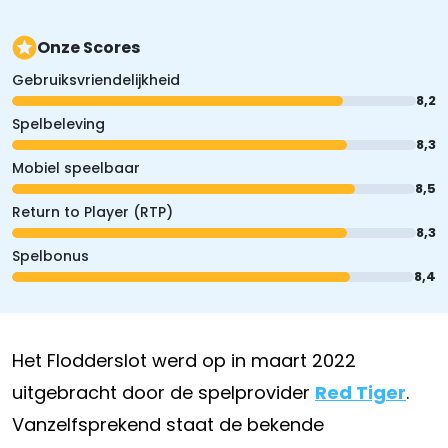
Specificaties
Onze Scores
Spelen met geld
Gebruiksvriendelijkheid
8,2
Spelregels
Spelbeleving
8,3
Conclusie
Mobiel speelbaar
8,5
Veelgestelde vragen
Return to Player (RTP)
8,3
Spelbonus
8,4
Het Flodderslot werd op in maart 2022
uitgebracht door de spelprovider
Red Tiger
.
Vanzelfsprekend staat de bekende