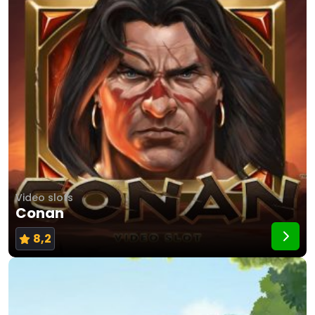
Video slots
Conan
8,2