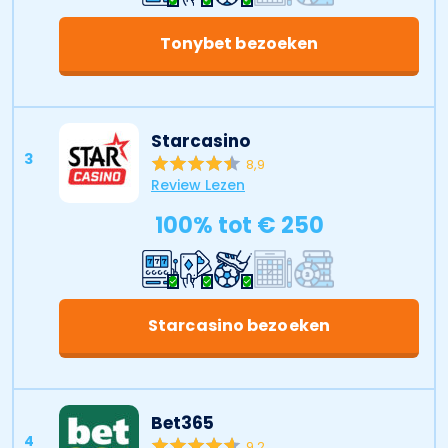
Tonybet bezoeken
Starcasino
3
8,9
Review Lezen
100% tot € 250
Starcasino bezoeken
Bet365
4
9,2