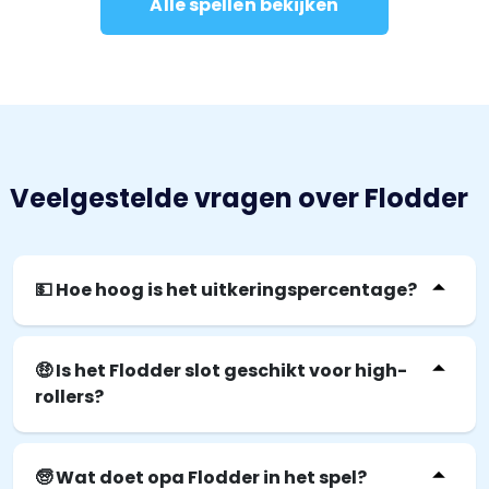
Alle spellen bekijken
Veelgestelde vragen over Flodder
💵 Hoe hoog is het uitkeringspercentage?
Het theoretische uitkeringspercentage op
het Flodder slot bedraagt 95,75%. Dat
🤑 Is het Flodder slot geschikt voor high-
rollers?
betekent dat van iedere 100 euro inzet, er
95,75 euro terugkeert in de prijzenpot. Het
Nee, het Flodder slot is niet geschikt voor de
huisvoordeel bedraagt 4,25%.
ervaren high-roller. De maximale inzet
🧓 Wat doet opa Flodder in het spel?