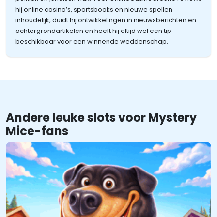
hij online casino’s, sportsbooks en nieuwe spellen
inhoudelijk, duidt hij ontwikkelingen in nieuwsberichten en
achtergrondartikelen en heeft hij altijd wel een tip
beschikbaar voor een winnende weddenschap.
Andere leuke slots voor Mystery
Mice-fans