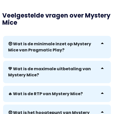
Veelgestelde vragen over Mystery
Mice
🤑 Wat is de minimale inzet op Mystery
Mice van Pragmatic Play?
Spins kunnen op dit spel gekocht worden
vanaf 20 cent. Het maximale bedrag dat op
💚 Wat is de maximale uitbetaling van
Mystery Mice?
een enkele spin ingezet kan worden
bedraagt €240.
De maximale winst die op basis van één spin
uitgekeerd wordt, bedraagt 5.000x de inzet
🔥 Wat is de RTP van Mystery Mice?
van de speler.
Dit spel kent een variabele RTP. Online
casino’s kunnen Mystery Mice aanbieden met
🤑 Wat is het hoogtepunt van Mystery