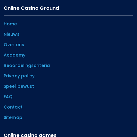
Online Casino Ground
Home
Nieuws
Over ons
Academy
Beoordelingscriteria
Privacy policy
Speel bewust
FAQ
Contact
Sitemap
Online casino games