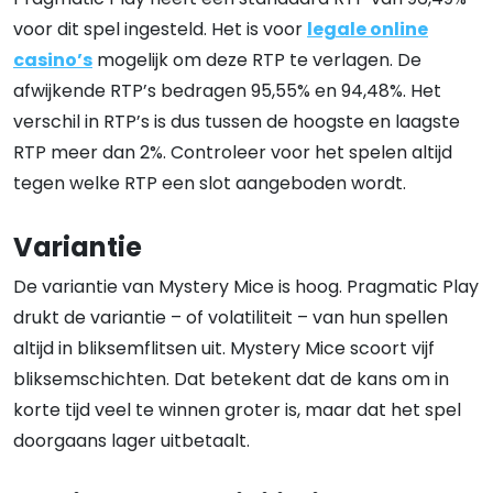
voor dit spel ingesteld. Het is voor
legale online
casino’s
mogelijk om deze RTP te verlagen. De
afwijkende RTP’s bedragen 95,55% en 94,48%. Het
verschil in RTP’s is dus tussen de hoogste en laagste
RTP meer dan 2%. Controleer voor het spelen altijd
tegen welke RTP een slot aangeboden wordt.
Variantie
De variantie van Mystery Mice is hoog. Pragmatic Play
drukt de variantie – of volatiliteit – van hun spellen
altijd in bliksemflitsen uit. Mystery Mice scoort vijf
bliksemschichten. Dat betekent dat de kans om in
korte tijd veel te winnen groter is, maar dat het spel
doorgaans lager uitbetaalt.