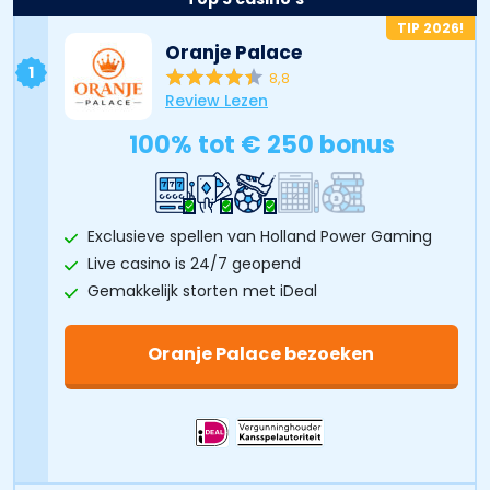
TIP 2026!
Oranje Palace
1
8,8
Review Lezen
100% tot € 250 bonus
Exclusieve spellen van Holland Power Gaming
Live casino is 24/7 geopend
Gemakkelijk storten met iDeal
Oranje Palace bezoeken