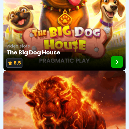
Video slots
The Big Dog House
8,5