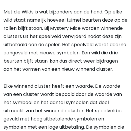
Met die Wilds is wat bijzonders aan de hand. Op elke
wild staat namelijk hoeveel tuimel beurten deze op de
rollen blijft staan. Bij Mystery Mice worden winnende
clusters uit het speelveld verwijderd nadat deze zijn
uitbetaald aan de speler. Het speelveld wordt daarna
aangevuld met nieuwe symbolen. Een wild die drie
beurten blijft staan, kan dus direct weer bijdragen
aan het vormen van een nieuw winnend cluster.
Elke winnend cluster heeft een waarde. De waarde
van een cluster wordt bepaald door de waarde van
het symbool en het aantal symbolen dat deel
uitmaakt van het winnende cluster. Het speelveld is
gevuld met hoog uitbetalende symbolen en
symbolen met een lage uitbetaling. De symbolen die