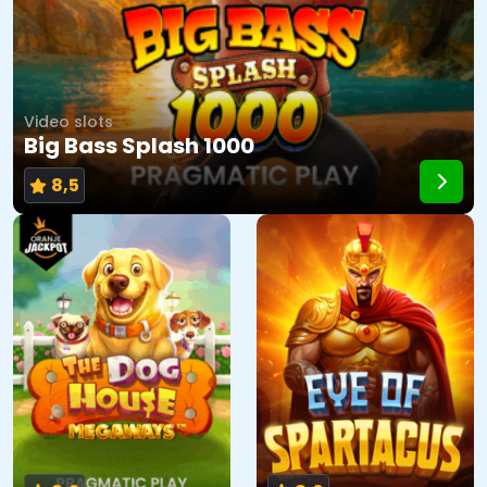
Video slots
Big Bass Splash 1000
8,5