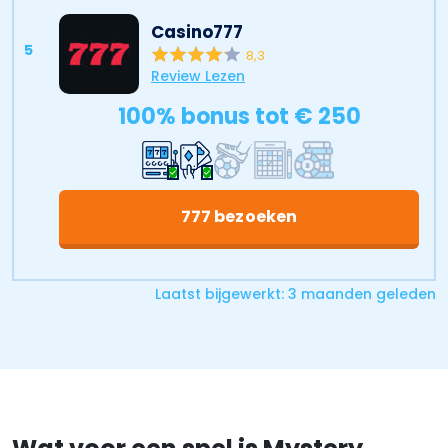
Casino777
5
8,3
Review Lezen
100% bonus tot € 250
777 bezoeken
Laatst bijgewerkt: 3 maanden geleden