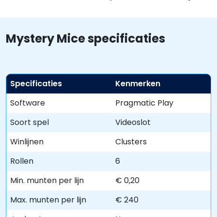
Mystery Mice
specificaties
Specificaties
Kenmerken
Software
Pragmatic Play
Soort spel
Videoslot
Winlijnen
Clusters
Rollen
6
Min. munten per lijn
€ 0,20
Max. munten per lijn
€ 240