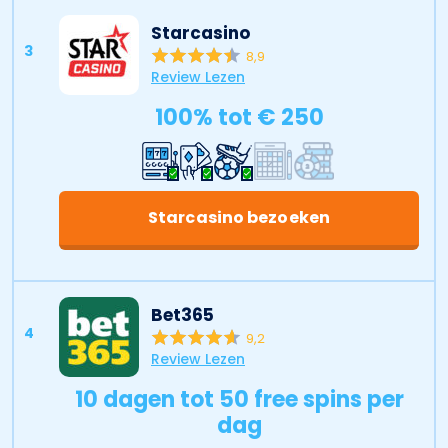
Starcasino
3
8,9
Review Lezen
100% tot € 250
Starcasino bezoeken
Bet365
4
9,2
Review Lezen
10 dagen tot 50 free spins per
dag