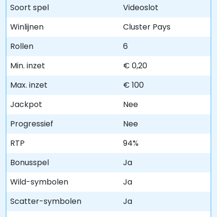
Soort spel
Videoslot
Winlijnen
Cluster Pays
Rollen
6
Min. inzet
€ 0,20
Max. inzet
€ 100
Jackpot
Nee
Progressief
Nee
RTP
94%
Bonusspel
Ja
Wild-symbolen
Ja
Scatter-symbolen
Ja