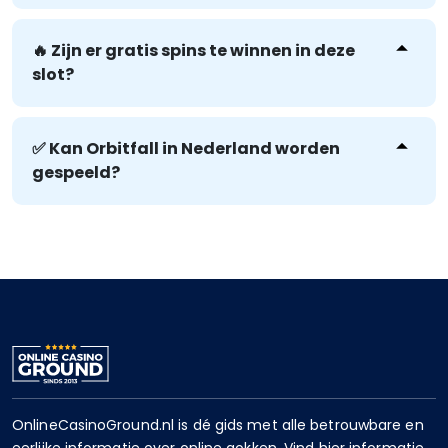
Deze slot werkt niet met winlijnen, maar met
een cluster pays mechanisme. Clusters van
🔥 Zijn er gratis spins te winnen in deze
slot?
minimaal vijf dezelfde symbolen betalen uit.
Ja, Orbitfall heeft een bonusronde met gratis
drops. Dat zijn gratis spins.
✅ Kan Orbitfall in Nederland worden
gespeeld?
Ja, diverse
legale online goksites
bieden
Orbitfall aan. Let erop dat je deze slot van ELK
Studios alleen bij een betrouwbaar online
casino met een vergunning van de
Nederlandse Kansspelautoriteit speelt.
OnlineCasinoGround.nl is dé gids met alle betrouwbare en
eerlijke informatie over online gokken. Vind hier informatie