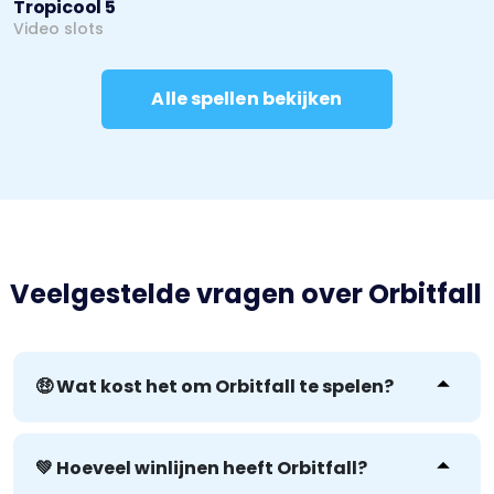
Tropicool 5
Video slots
Alle spellen bekijken
Veelgestelde vragen over Orbitfall
🤑 Wat kost het om Orbitfall te spelen?
Dit spel wordt gespeeld met een inzet tussen
de € 0,20 en € 100 per spin.
💚 Hoeveel winlijnen heeft Orbitfall?