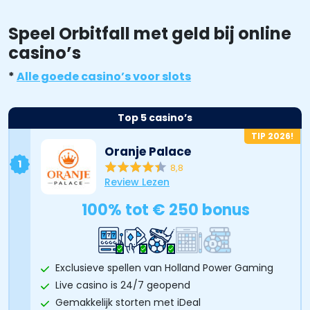
Speel Orbitfall met geld bij online
casino’s
*
Alle goede casino’s voor slots
Top 5 casino’s
TIP 2026!
Oranje Palace
1
8,8
Review Lezen
100% tot € 250 bonus
Exclusieve spellen van Holland Power Gaming
Live casino is 24/7 geopend
Gemakkelijk storten met iDeal