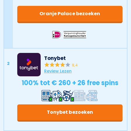
Oranje Palace bezoeken
Tonybet
2
8,4
Review Lezen
100% tot € 260 + 26 free spins
Tonybet bezoeken