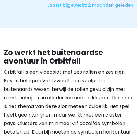
Laatst bijgewerkt: 2 maanden geleden
Zo werkt het buitenaardse
avontuur in Orbitfall
Orbitfall is een videoslot met zes rollen en zes rijen.
Boven het speelveld zweeft een veelpotig
buitenaards wezen, terwijl de rollen gevuld zijn met
ruimteschepen in allerlei vormen en kleuren. Hiermee
is het thema van deze slot meteen duidelijk. Het spel
heeft geen winlijnen, maar werkt met een cluster
pays. Clusters van minimaal vijf dezelfde symbolen
betalen uit. Daarbij moeten de symbolen horizontaal