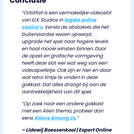
Conclusie
“Orbitfall is een vermakelijke videoslot
van ELK Studios in
legale online
casino’s
. Versla de obstakels die het
buitenaardse wezen opwerpt,
upgrade het spel naar hogere levels
en haal mooie winsten binnen. Door
de opzet en grafische vormgeving
heeft deze slot wel wat weg van een
videospelletje. Ook zijn er hier en daar
wat retro tintje te vinden in deze
gokkast. Dat alles draagt bij aan de
aantrekkelijkheid van dit spel.
“Op zoek naar een andere gokkast
met een Alien thema, probeer dan
eens
Aliens Among Us
.”
– Lidewij Boessenkool | Expert Online