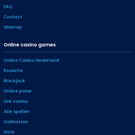
FAQ
Contact
Sitemap
Online casino games
Online Casino Nederland
Roulette
Blackjack
Online poker
Live casino
Alle spellen
Gokkasten
Slots