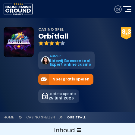
CASINO SPEL
8,3
Orbitfall
ORANJE PALACE
Bezoek Oranje
100% tot € 250
Palace
bonus
Auteur:
Lidewij Boessenkool
Expert online casino
Spel gratis spelen
Laatste update:
25 juni 2026
HOME
CASINO SPELLEN
ORBITFALL
Inhoud