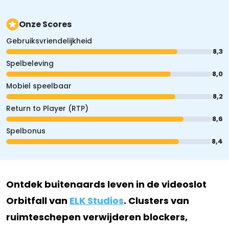
Specificaties
Onze Scores
Spelen met geld
Gebruiksvriendelijkheid
8,3
Zo werkt het spel
Spelbeleving
8,0
Vormgeving
Mobiel speelbaar
8,2
Conclusie
Return to Player (RTP)
8,6
FAQ
Spelbonus
8,4
Ontdek buitenaards leven in de videoslot
Orbitfall van
ELK Studios
. Clusters van
ruimteschepen verwijderen blockers,