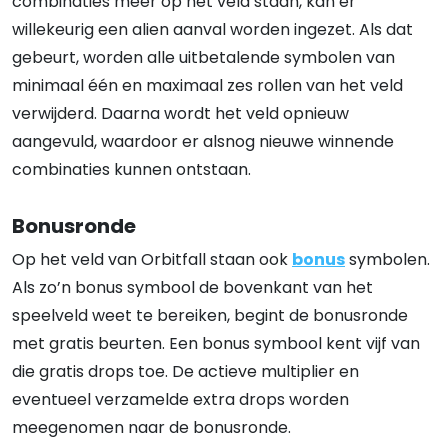
combinaties meer op het veld staan, kan er
willekeurig een alien aanval worden ingezet. Als dat
gebeurt, worden alle uitbetalende symbolen van
minimaal één en maximaal zes rollen van het veld
verwijderd. Daarna wordt het veld opnieuw
aangevuld, waardoor er alsnog nieuwe winnende
combinaties kunnen ontstaan.
Bonusronde
Op het veld van Orbitfall staan ook
bonus
symbolen.
Als zo’n bonus symbool de bovenkant van het
speelveld weet te bereiken, begint de bonusronde
met gratis beurten. Een bonus symbool kent vijf van
die gratis drops toe. De actieve multiplier en
eventueel verzamelde extra drops worden
meegenomen naar de bonusronde.