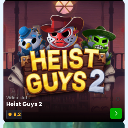
Video slots
Heist Guys 2
8,2