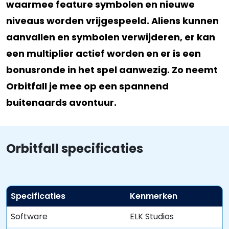
waarmee feature symbolen en nieuwe
niveaus worden vrijgespeeld. Aliens kunnen
aanvallen en symbolen verwijderen, er kan
een multiplier actief worden en er is een
bonusronde in het spel aanwezig. Zo neemt
Orbitfall je mee op een spannend
buitenaards avontuur.
Orbitfall specificaties
Specificaties
Kenmerken
Software
ELK Studios