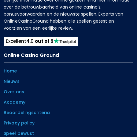
over de betrouwbaarheid van online casino’s,
bonusvoorwaarden en de nieuwste spellen. Experts van
OnlineCasinoGround hebben alle spellen getest en
voorzien van een eerlijke review.
Excellent
4.0
out of 5
Online Casino Ground
Home
Nieuws
Over ons
Academy
Beoordelingscriteria
Privacy policy
Speel bewust