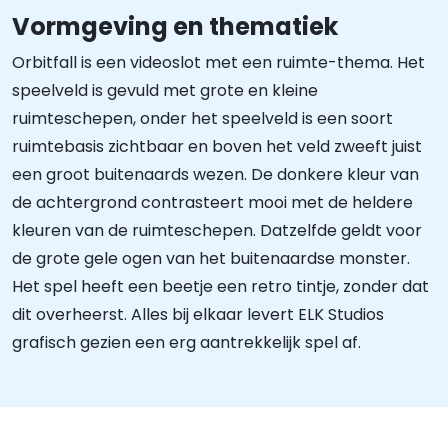
Vormgeving en thematiek
Orbitfall is een videoslot met een ruimte-thema. Het
speelveld is gevuld met grote en kleine
ruimteschepen, onder het speelveld is een soort
ruimtebasis zichtbaar en boven het veld zweeft juist
een groot buitenaards wezen. De donkere kleur van
de achtergrond contrasteert mooi met de heldere
kleuren van de ruimteschepen. Datzelfde geldt voor
de grote gele ogen van het buitenaardse monster.
Het spel heeft een beetje een retro tintje, zonder dat
dit overheerst. Alles bij elkaar levert ELK Studios
grafisch gezien een erg aantrekkelijk spel af.