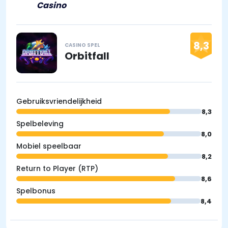
Casino
8,3
CASINO SPEL
Orbitfall
Gebruiksvriendelijkheid
8,3
Spelbeleving
8,0
Mobiel speelbaar
8,2
Return to Player (RTP)
8,6
Spelbonus
8,4