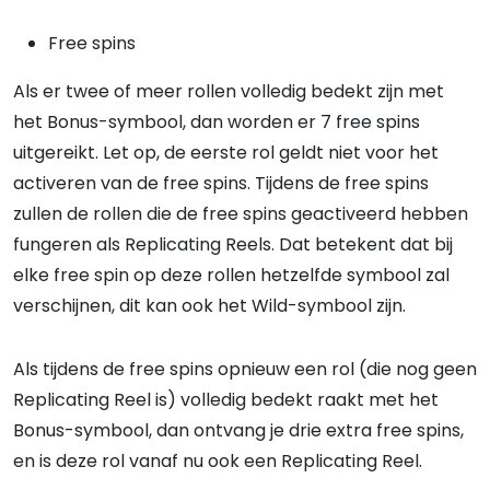
Free spins
Als er twee of meer rollen volledig bedekt zijn met
het Bonus-symbool, dan worden er 7 free spins
uitgereikt. Let op, de eerste rol geldt niet voor het
activeren van de free spins. Tijdens de free spins
zullen de rollen die de free spins geactiveerd hebben
fungeren als Replicating Reels. Dat betekent dat bij
elke free spin op deze rollen hetzelfde symbool zal
verschijnen, dit kan ook het Wild-symbool zijn.
Als tijdens de free spins opnieuw een rol (die nog geen
Replicating Reel is) volledig bedekt raakt met het
Bonus-symbool, dan ontvang je drie extra free spins,
en is deze rol vanaf nu ook een Replicating Reel.