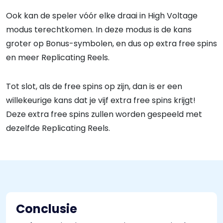
Ook kan de speler vóór elke draai in High Voltage
modus terechtkomen. In deze modus is de kans
groter op Bonus-symbolen, en dus op extra free spins
en meer Replicating Reels.
Tot slot, als de free spins op zijn, dan is er een
willekeurige kans dat je vijf extra free spins krijgt!
Deze extra free spins zullen worden gespeeld met
dezelfde Replicating Reels.
Conclusie