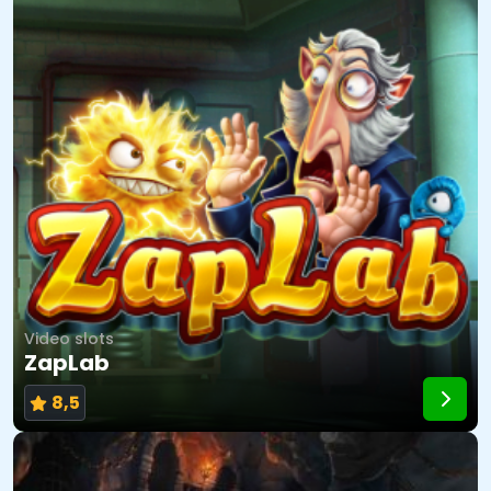
Video slots
ZapLab
8,5