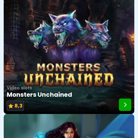
Video slots
Monsters Unchained
8,3