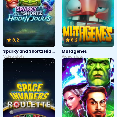
8,2
8,2
Sparky and Shortz Hidden Joules
Mutagenes
Video slots
Video slots