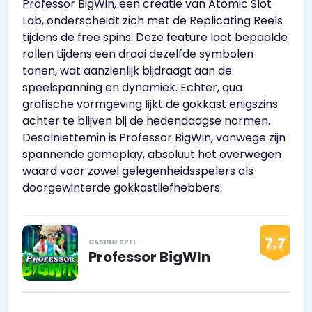
Professor BigWin, een creatie van Atomic Slot
Lab, onderscheidt zich met de Replicating Reels
tijdens de free spins. Deze feature laat bepaalde
rollen tijdens een draai dezelfde symbolen
tonen, wat aanzienlijk bijdraagt aan de
speelspanning en dynamiek. Echter, qua
grafische vormgeving lijkt de gokkast enigszins
achter te blijven bij de hedendaagse normen.
Desalniettemin is Professor BigWin, vanwege zijn
spannende gameplay, absoluut het overwegen
waard voor zowel gelegenheidsspelers als
doorgewinterde gokkastliefhebbers.
7,7
CASINO SPEL
Professor BigWIn