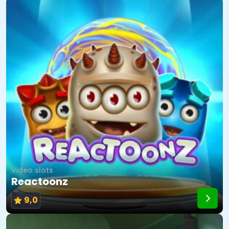
Video slots
Reactoonz
9,0