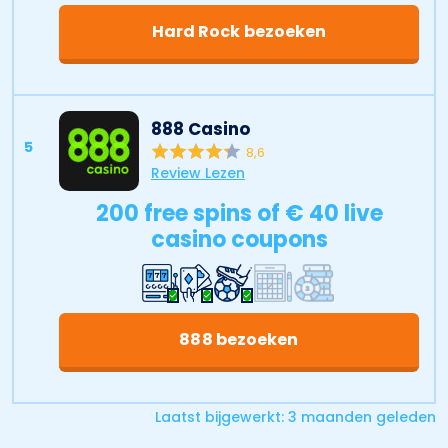
Hard Rock bezoeken
888 Casino
5
8,6
Review Lezen
200 free spins of € 40 live
casino coupons
888 bezoeken
Laatst bijgewerkt: 3 maanden geleden