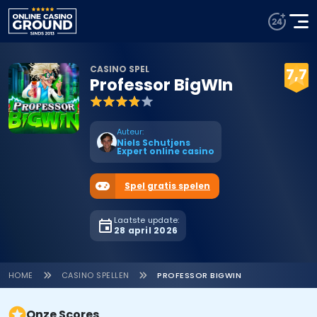
TONYBET
Bezoek
100% tot € 260 + 26
CASINO SPEL
7,7
Tonybet
free spins
Professor BigWIn
Auteur:
Niels Schutjens
Expert online casino
Spel gratis spelen
Laatste update:
28 april 2026
HOME
CASINO SPELLEN
PROFESSOR BIGWIN
Onze Scores