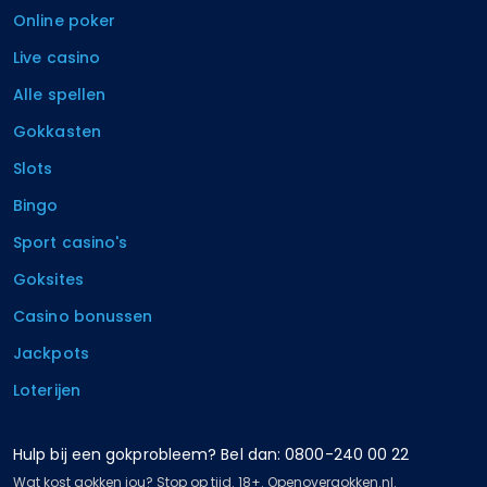
Online poker
Live casino
Alle spellen
Gokkasten
Slots
Bingo
Sport casino's
Goksites
Casino bonussen
Jackpots
Loterijen
Hulp bij een gokprobleem? Bel dan: 0800-240 00 22
Wat kost gokken jou? Stop op tijd. 18+. Openovergokken.nl.