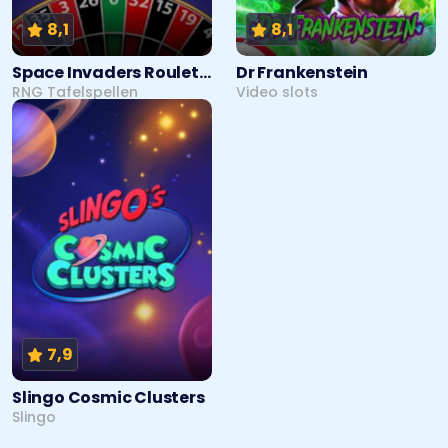
8,1
8,1
Space Invaders Roulette
Dr Frankenstein
RNG Tafelspellen
Video slots
7,9
Slingo Cosmic Clusters
Slingo