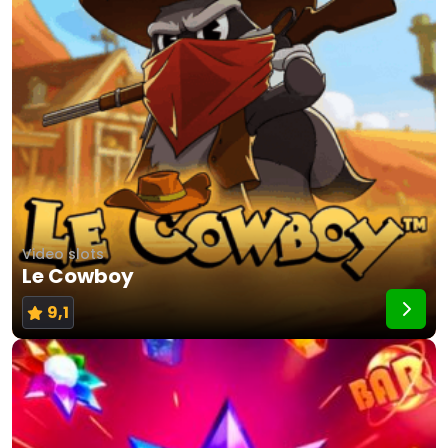
Video slots
Le Cowboy
9,1