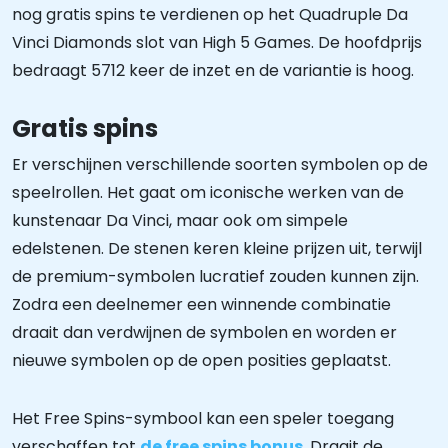
nog gratis spins te verdienen op het Quadruple Da
Vinci Diamonds slot van High 5 Games. De hoofdprijs
bedraagt 5712 keer de inzet en de variantie is hoog.
Gratis spins
Er verschijnen verschillende soorten symbolen op de
speelrollen. Het gaat om iconische werken van de
kunstenaar Da Vinci, maar ook om simpele
edelstenen. De stenen keren kleine prijzen uit, terwijl
de premium-symbolen lucratief zouden kunnen zijn.
Zodra een deelnemer een winnende combinatie
draait dan verdwijnen de symbolen en worden er
nieuwe symbolen op de open posities geplaatst.
Het Free Spins-symbool kan een speler toegang
verschaffen tot
de free spins bonus
. Draait de