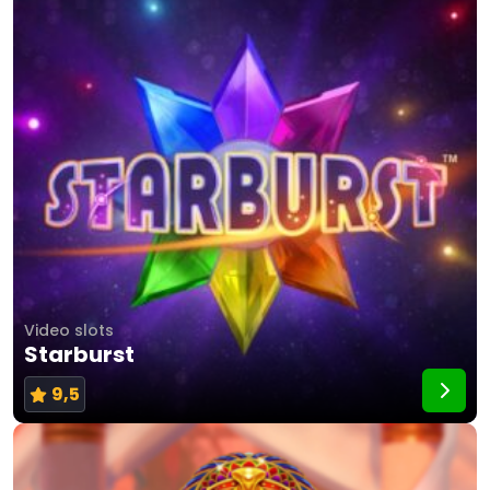
Video slots
Starburst
9,5