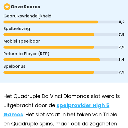
Onze Scores
Gebruiksvriendelijkheid
8,2
Spelbeleving
7,9
Mobiel speelbaar
7,9
Return to Player (RTP)
8,4
Spelbonus
7,9
Het Quadruple Da Vinci Diamonds slot werd is
uitgebracht door de
spelprovider High 5
Games
. Het slot staat in het teken van Triple
en Quadruple spins, maar ook de zogeheten