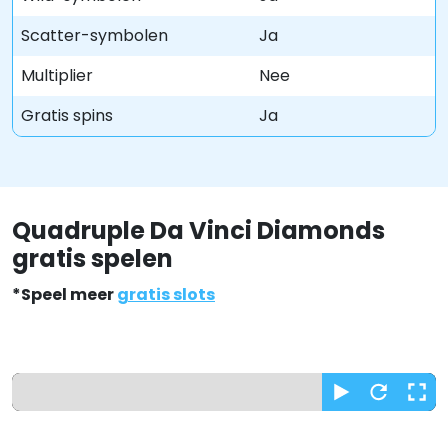
Scatter-symbolen
Ja
Multiplier
Nee
Gratis spins
Ja
Quadruple Da Vinci Diamonds
gratis spelen
*Speel meer
gratis slots
Speel bij Oranje Palace en
krijg:
100% tot € 250 bonus
Speel met bonus
of