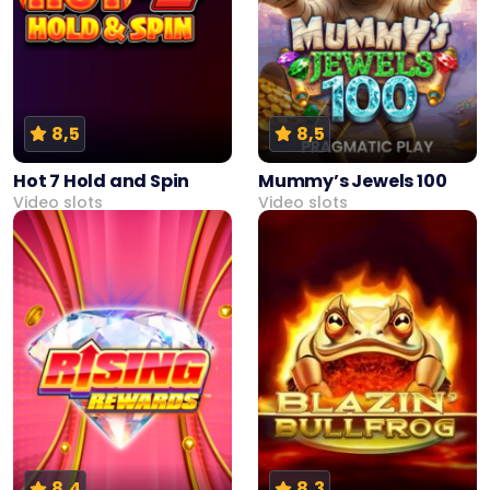
8,5
8,5
Hot 7 Hold and Spin
Mummy’s Jewels 100
Video slots
Video slots
8,4
8,3