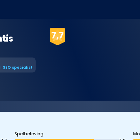
STARCASINO
Bezoek Starcas
100% tot € 250
7,7
ntis
|
SEO specialist
Spelbeleving
Mo