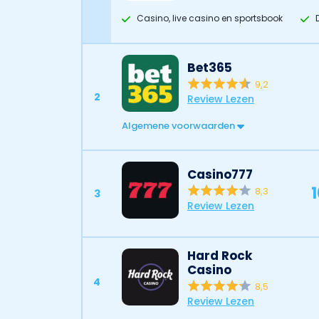
Casino, live casino en sportsbook
Bet365
9,2
2
Review Lezen
Algemene voorwaarden
Casino777
8,3
3
Review Lezen
Hard Rock
Casino
4
8,5
Review Lezen