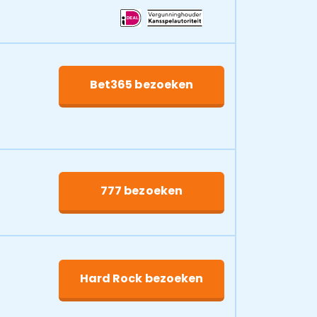
Bet365 bezoeken
777 bezoeken
Hard Rock bezoeken