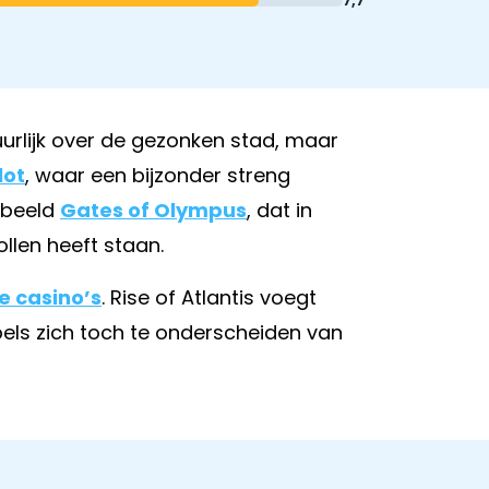
7,7
urlijk over de gezonken stad, maar
lot
, waar een bijzonder streng
orbeeld
Gates of Olympus
, dat in
llen heeft staan.
ne casino’s
. Rise of Atlantis voegt
ls zich toch te onderscheiden van