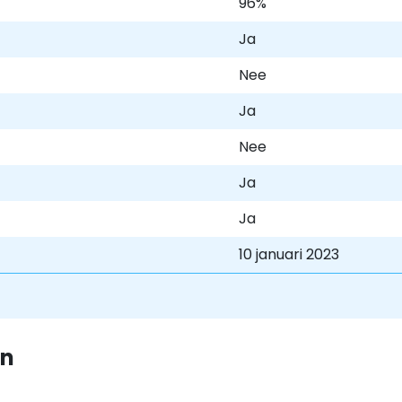
96%
Ja
Nee
Ja
Nee
Ja
Ja
10 januari 2023
en