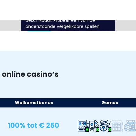
Geen gratis versie beschikaar
Van dit spel is helaas geen gratis versie
beschikbaar. Probeer één van de
onderstaande vergelijkbare spellen
j online casino’s
Welkomstbonus
Games
100% tot € 250