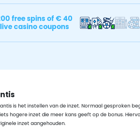
200 free spins of € 40
live casino coupons
ntis
antis is het instellen van de inzet. Normaal gesproken beg
 iets hogere inzet die meer kans geeft op de bonus. Hier
iginele inzet aangehouden.