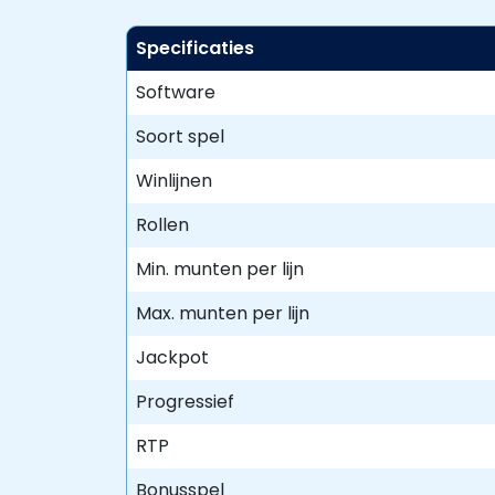
Specificaties
Software
Soort spel
Winlijnen
Rollen
Min. munten per lijn
Max. munten per lijn
Jackpot
Progressief
RTP
Bonusspel