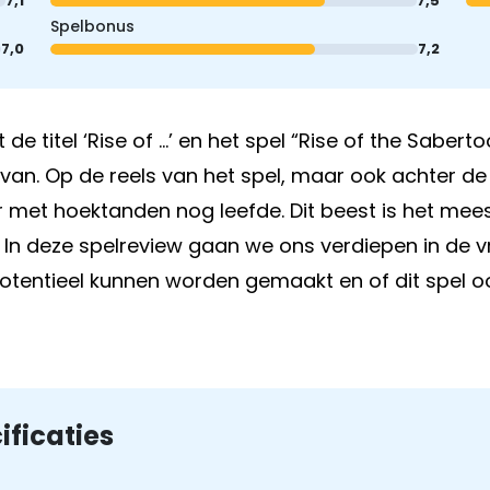
7,1
7,5
Spelbonus
7,0
7,2
et de titel ‘Rise of …’ en het spel “Rise of the Sabe
an. Op de reels van het spel, maar ook achter de
er met hoektanden nog leefde. Dit beest is het me
. In deze spelreview gaan we ons verdiepen in de 
 potentieel kunnen worden gemaakt en of dit spel
ificaties