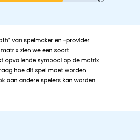
6,7
rtooth” van spelmaker en -provider
 matrix zien we een soort
est opvallende symbool op de matrix
vraag hoe dit spel moet worden
 ook aan andere spelers kan worden