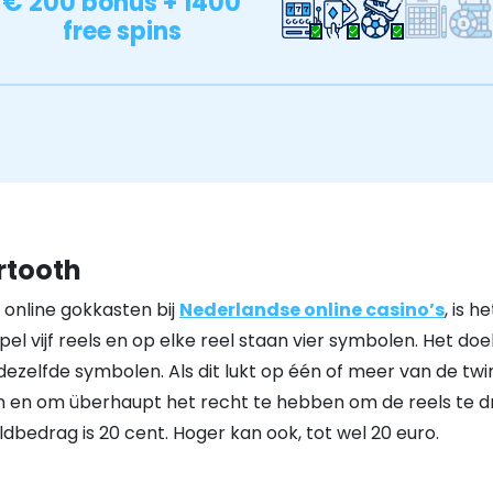
€ 200 bonus + 1400
free spins
rtooth
 online gokkasten bij
Nederlandse online casino’s
, is 
it spel vijf reels en op elke reel staan vier symbolen. Het 
 dezelfde symbolen. Als dit lukt op één of meer van de twin
 en om überhaupt het recht te hebben om de reels te d
eldbedrag is 20 cent. Hoger kan ook, tot wel 20 euro.