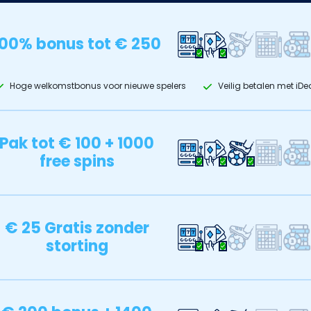
100% bonus tot € 250
Hoge welkomstbonus voor nieuwe spelers
Veilig betalen met iDe
Pak tot € 100 + 1000
free spins
€ 25 Gratis zonder
storting