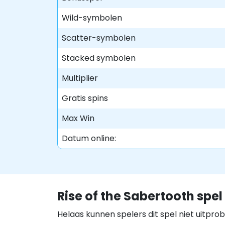
Wild-symbolen
Scatter-symbolen
Stacked symbolen
Multiplier
Gratis spins
Max Win
Datum online:
Rise of the Sabertooth spel
Helaas kunnen spelers dit spel niet uitpro