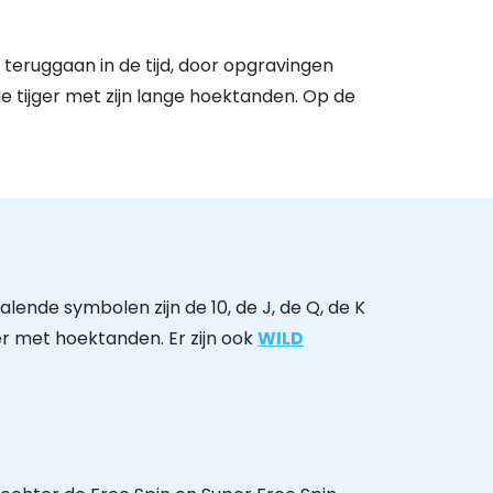
 teruggaan in de tijd, door opgravingen
de tijger met zijn lange hoektanden. Op de
lende symbolen zijn de 10, de J, de Q, de K
r met hoektanden. Er zijn ook
WILD