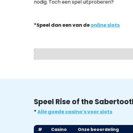
nodig. Toch een spel uitproberen?
*Speel dan een van de
online slots
Speel Rise of the Sabertoot
*
Alle goede casino’s voor slots
#
Casino
Onze beoordeling