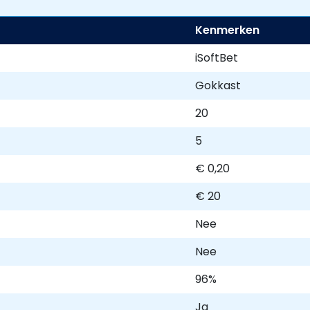
Kenmerken
iSoftBet
Gokkast
20
5
€ 0,20
€ 20
Nee
Nee
96%
Ja