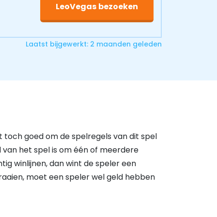
LeoVegas bezoeken
Laatst bijgewerkt: 2 maanden geleden
het toch goed om de spelregels van dit spel
doel van het spel is om één of meerdere
tig winlijnen, dan wint de speler een
raaien, moet een speler wel geld hebben