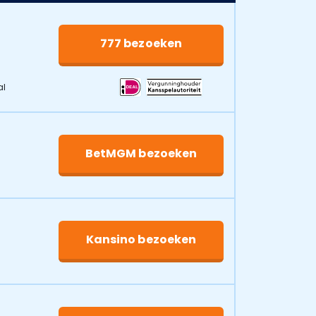
777 bezoeken
al
BetMGM bezoeken
Kansino bezoeken