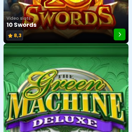
Video slots
10 Swords
8,3