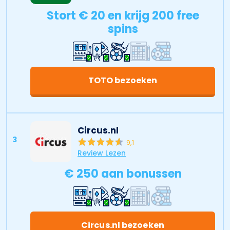
Stort € 20 en krijg 200 free
spins
TOTO bezoeken
Circus.nl
3
9,1
Review Lezen
€ 250 aan bonussen
Circus.nl bezoeken