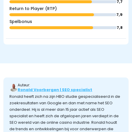
7,7
Return to Player (RTP)
7,9
Spelbonus
7,8
Auteur:
Ronald Voorbergen | SEO specialist
Ronald heeft zich na zijn HBO studie gespecialiseerd in de
zoekresultaten van Google en dan met name het SEO
onderdeel. Hij is al meer dan 15 jaar actief als SEO
specialist en heeft zich de afgelopen jaren verdiept in de
SEO wereld van de online casino industrie. Ronald houdt
de trends en ontwikkelingen bij voor onderwerpen die