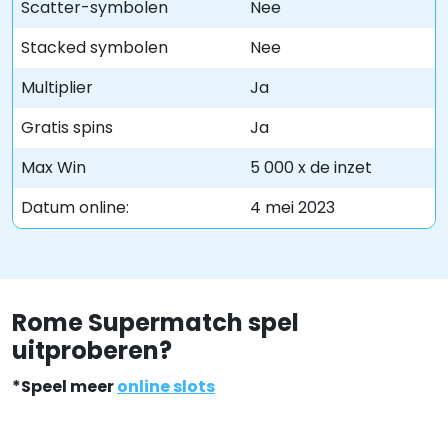
Scatter-symbolen
Nee
Stacked symbolen
Nee
Multiplier
Ja
Gratis spins
Ja
Max Win
5 000 x de inzet
Datum online:
4 mei 2023
Rome Supermatch spel
uitproberen?
*Speel meer
online slots
Speel bij Unibet en krijg:
Zet €25 in en krijg €
50 aan Free Spins