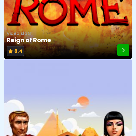
Video slots
Reign of Rome
8,4