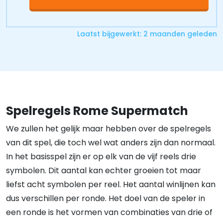
Laatst bijgewerkt: 2 maanden geleden
Spelregels Rome Supermatch
We zullen het gelijk maar hebben over de spelregels
van dit spel, die toch wel wat anders zijn dan normaal.
In het basisspel zijn er op elk van de vijf reels drie
symbolen. Dit aantal kan echter groeien tot maar
liefst acht symbolen per reel. Het aantal winlijnen kan
dus verschillen per ronde. Het doel van de speler in
een ronde is het vormen van combinaties van drie of