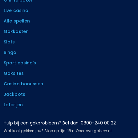
Online poker
Live casino
Alle spellen
Gokkasten
Slots
Bingo
Sport casino's
Goksites
Casino bonussen
Jackpots
Loterijen
Hulp bij een gokprobleem? Bel dan: 0800-240 00 22
Wat kost gokken jou? Stop op tijd. 18+. Openovergokken.nl.