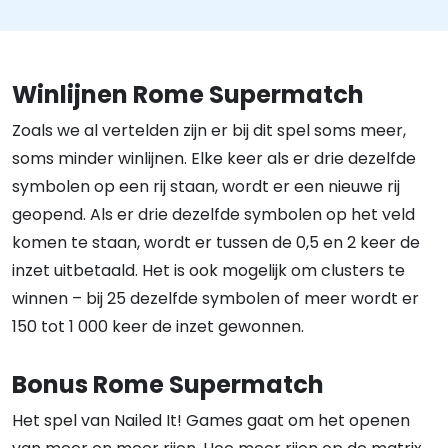
Winlijnen Rome Supermatch
Zoals we al vertelden zijn er bij dit spel soms meer,
soms minder winlijnen. Elke keer als er drie dezelfde
symbolen op een rij staan, wordt er een nieuwe rij
geopend. Als er drie dezelfde symbolen op het veld
komen te staan, wordt er tussen de 0,5 en 2 keer de
inzet uitbetaald. Het is ook mogelijk om clusters te
winnen – bij 25 dezelfde symbolen of meer wordt er
150 tot 1 000 keer de inzet gewonnen.
Bonus Rome Supermatch
Het spel van Nailed It! Games gaat om het openen