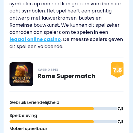
symbolen op een reel kan groeien van drie naar
acht symbolen. Het spel heeft een prachtig
ontwerp met lauwerkransen, bustes en
Romeinse bouwkunst. We kunnen dit spel zeker
aanraden aan spelers om te spelen in een
legaal online casino
. De meeste spelers geven
dit spel een voldoende.
7,8
CASINO SPEL
Rome Supermatch
Gebruiksvriendelijkheid
7,8
Spelbeleving
7,8
Mobiel speelbaar