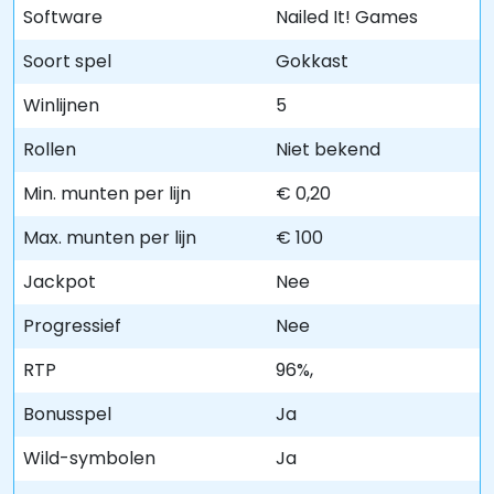
Software
Nailed It! Games
Soort spel
Gokkast
Winlijnen
5
Rollen
Niet bekend
Min. munten per lijn
€ 0,20
Max. munten per lijn
€ 100
Jackpot
Nee
Progressief
Nee
RTP
96%,
Bonusspel
Ja
Wild-symbolen
Ja