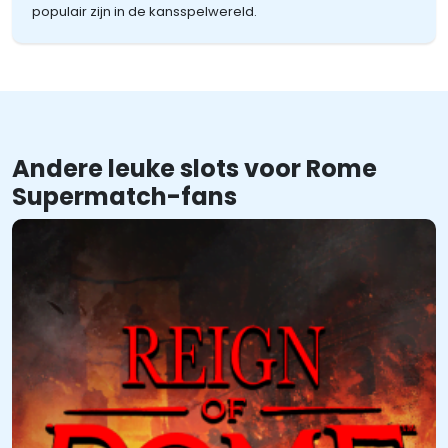
populair zijn in de kansspelwereld.
Andere leuke slots voor Rome
Supermatch-fans