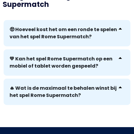
Supermatch
🤑 Hoeveel kost het om een ronde te spelen
van het spel Rome Supermatch?
Op zichzelf kost het geen geld om dit spel te
spelen. Er is alleen een inzet vereist. De inzet
💚 Kan het spel Rome Supermatch op een
mobiel of tablet worden gespeeld?
kan worden teruggewonnen. Het minimale
bedrag is 20 eurocent. Maximaal kan een
Jazeker, dit spel kan zowel op een tablet, als
speler 100 euro inzetten.
een mobiel, laptop of computer worden
🔥 Wat is de maximaal te behalen winst bij
het spel Rome Supermatch?
gespeeld. Wat hierbij niet mag ontbreken is
het internet. Zonder internet kan er namelijk
De hoogste multiplier die de speler kan
niet worden gespeeld.
behalen bij het spelen van dit spel is 5 000
keer de inzet. Bij een inzet van 100 euro, wordt