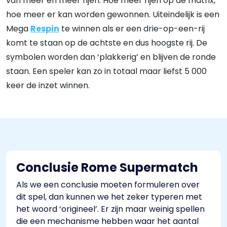
van meer en meer rijen. Hoe meer rijen op de matrix,
hoe meer er kan worden gewonnen. Uiteindelijk is een
Mega
Respin
te winnen als er een drie-op-een-rij
komt te staan op de achtste en dus hoogste rij. De
symbolen worden dan ‘plakkerig’ en blijven de ronde
staan. Een speler kan zo in totaal maar liefst 5 000
keer de inzet winnen.
Conclusie Rome Supermatch
Als we een conclusie moeten formuleren over
dit spel, dan kunnen we het zeker typeren met
het woord ‘origineel’. Er zijn maar weinig spellen
die een mechanisme hebben waar het aantal