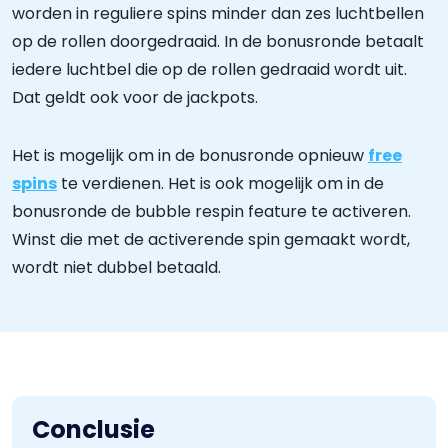
worden in reguliere spins minder dan zes luchtbellen
op de rollen doorgedraaid. In de bonusronde betaalt
iedere luchtbel die op de rollen gedraaid wordt uit.
Dat geldt ook voor de jackpots.
Het is mogelijk om in de bonusronde opnieuw
free
spins
te verdienen. Het is ook mogelijk om in de
bonusronde de bubble respin feature te activeren.
Winst die met de activerende spin gemaakt wordt,
wordt niet dubbel betaald.
Conclusie