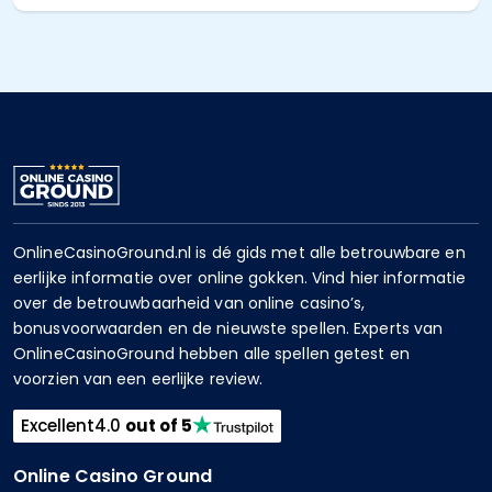
RTP hetzelfde.
Wanneer er in de bonusronde een bubble
respin feature vrijgespeeld wordt, levert dat
extra winst op. Ook het winnen van de Grand
Jackpot van €1.500 is een hoogtepunt van dit
spel.
OnlineCasinoGround.nl is dé gids met alle betrouwbare en
eerlijke informatie over online gokken. Vind hier informatie
over de betrouwbaarheid van online casino’s,
bonusvoorwaarden en de nieuwste spellen. Experts van
OnlineCasinoGround hebben alle spellen getest en
voorzien van een eerlijke review.
Excellent
4.0
out of 5
Online Casino Ground