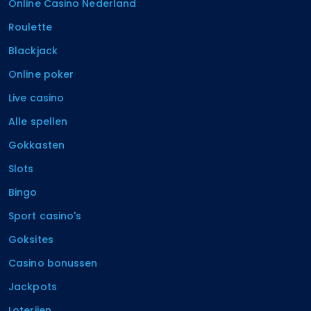
Online Casino Nederland
Roulette
Blackjack
Online poker
Live casino
Alle spellen
Gokkasten
Slots
Bingo
Sport casino's
Goksites
Casino bonussen
Jackpots
Loterijen