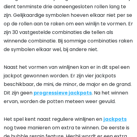
dient tenminste drie aaneengesloten rollen lang te
zijn. Gelijkaardige symbolen hoeven elkaar niet per se
op de rollen aan te raken om een winlijn te vormen. Er
zijn 30 vastgestelde combinaties die tellen als
winnende combinatie. Bij sommige combinaties raken
de symbolen elkaar wel, bij andere niet.
Naast het vormen van winlijnen kan er in dit spel een
jackpot gewonnen worden. Er zijn vier jackpots
beschikbaar, de mini, de minor, de major en de grand.
Dit zijn geen
progressieve jackpots
. Na het winnen
ervan, worden de potten meteen weer gevuld.
Het spel kent naast reguliere winlijnen en
jackpots
nog twee manieren om extra te winnen. De eerste is
de bubble respin feature. Hierbij wordt er een extra