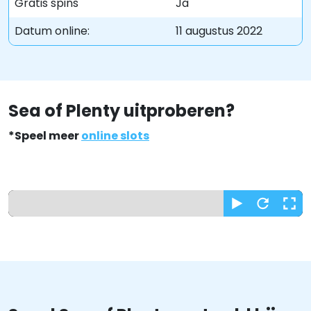
Gratis spins
Ja
Datum online:
11 augustus 2022
Sea of Plenty uitproberen?
*Speel meer
online slots
Speel bij Bet365 en krijg:
10 dagen tot 50 free
spins per dag
Speel met bonus
of
Start gratis spel