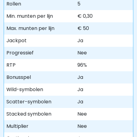
Rollen
5
Min. munten per lijn
€ 0,30
Max. munten per lijn
€ 50
Jackpot
Ja
Progressief
Nee
RTP
96%
Bonusspel
Ja
Wild-symbolen
Ja
Scatter-symbolen
Ja
Stacked symbolen
Nee
Multiplier
Nee