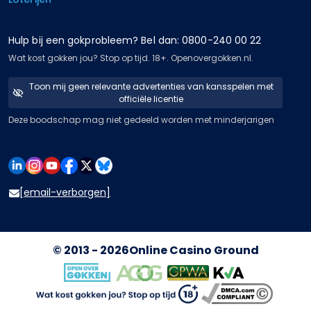
Hulp bij een gokprobleem? Bel dan: 0800-240 00 22
Wat kost gokken jou? Stop op tijd. 18+. Openovergokken.nl.
Toon mij geen relevante advertenties van kansspelen met
officiële licentie
Deze boodschap mag niet gedeeld worden met minderjarigen
[email-verborgen]
© 2013 - 2026
Online Casino Ground