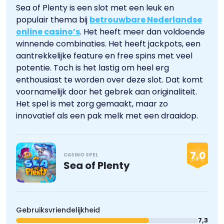
Sea of Plenty is een slot met een leuk en
populair thema bij
betrouwbare Nederlandse
online casino’s
. Het heeft meer dan voldoende
winnende combinaties. Het heeft jackpots, een
aantrekkelijke feature en free spins met veel
potentie. Toch is het lastig om heel erg
enthousiast te worden over deze slot. Dat komt
voornamelijk door het gebrek aan originaliteit.
Het spel is met zorg gemaakt, maar zo
innovatief als een pak melk met een draaidop.
7,0
CASINO SPEL
Sea of Plenty
Gebruiksvriendelijkheid
7,3