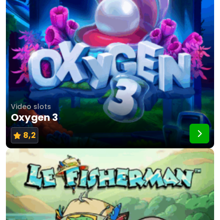
Video slots
Oxygen 3
8,2