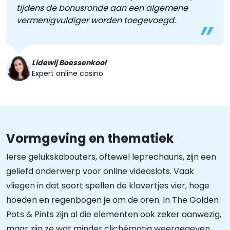
tijdens de bonusronde aan een algemene
vermenigvuldiger worden toegevoegd.
Lidewij Boessenkool
Expert online casino
Vormgeving en thematiek
Ierse gelukskabouters, oftewel leprechauns, zijn een
geliefd onderwerp voor online videoslots. Vaak
vliegen in dat soort spellen de klavertjes vier, hoge
hoeden en regenbogen je om de oren. In The Golden
Pots & Pints zijn al die elementen ook zeker aanwezig,
maar zijn ze wat minder clichématig weergegeven