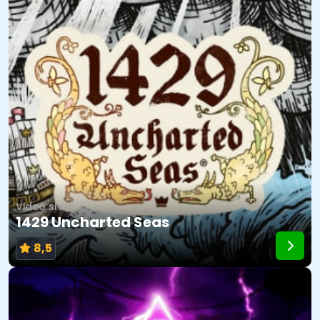
Video slots
1429 Uncharted Seas
8,5