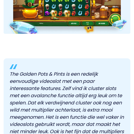
The Golden Pots & Pints is een redelijk
eenvoudige videoslot met een paar
interessante features. Zelf vind ik cluster slots
met een avalanche functie altijd erg leuk om te
spelen. Dat elk verdwijnend cluster ook nog een
wild met multiplier achterlaat, is extra mooi
meegenomen. Het is een functie die wel vaker in
videoslots gebruikt wordt, maar dat maakt het
niet minder leuk. Ook is het fijn dat de multipliers