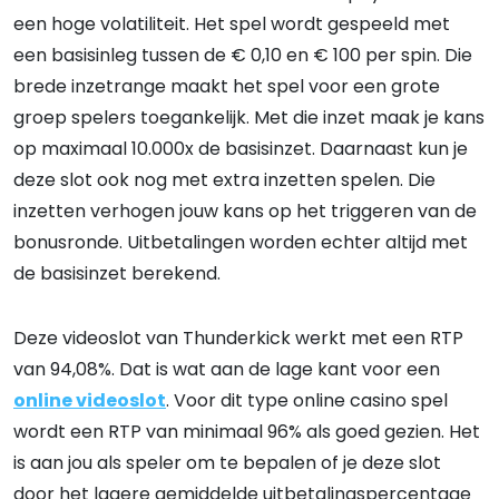
een hoge volatiliteit. Het spel wordt gespeeld met
een basisinleg tussen de € 0,10 en € 100 per spin. Die
brede inzetrange maakt het spel voor een grote
groep spelers toegankelijk. Met die inzet maak je kans
op maximaal 10.000x de basisinzet. Daarnaast kun je
deze slot ook nog met extra inzetten spelen. Die
inzetten verhogen jouw kans op het triggeren van de
bonusronde. Uitbetalingen worden echter altijd met
de basisinzet berekend.
Deze videoslot van Thunderkick werkt met een RTP
van 94,08%. Dat is wat aan de lage kant voor een
online videoslot
. Voor dit type online casino spel
wordt een RTP van minimaal 96% als goed gezien. Het
is aan jou als speler om te bepalen of je deze slot
door het lagere gemiddelde uitbetalingspercentage