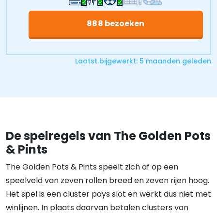
888 bezoeken
Laatst bijgewerkt: 5 maanden geleden
De spelregels van The Golden Pots
& Pints
The Golden Pots & Pints speelt zich af op een
speelveld van zeven rollen breed en zeven rijen hoog.
Het spel is een cluster pays slot en werkt dus niet met
winlijnen. In plaats daarvan betalen clusters van