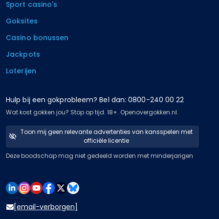
Sport casino's
Goksites
Casino bonussen
Jackpots
Loterijen
Hulp bij een gokprobleem? Bel dan: 0800-240 00 22
Wat kost gokken jou? Stop op tijd. 18+. Openovergokken.nl.
Toon mij geen relevante advertenties van kansspelen met
officiële licentie
Deze boodschap mag niet gedeeld worden met minderjarigen
[email-verborgen]