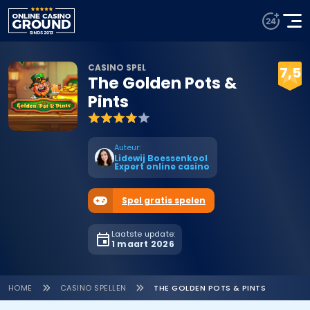
CASINO SPEL
7,5
The Golden Pots &
ORANJE PALACE
Pints
Bezoek Oranje
100% tot € 250
Palace
bonus
Auteur:
Lidewij Boessenkool
Expert online casino
Spel gratis spelen
Laatste update:
1 maart 2026
HOME
CASINO SPELLEN
THE GOLDEN POTS & PINTS