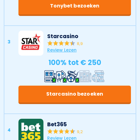
Tonybet bezoeken
Starcasino
3
8,9
Review Lezen
100% tot € 250
Starcasino bezoeken
Bet365
4
9,2
Review Lezen