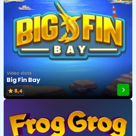
Video slots
Big Fin Bay
8,4