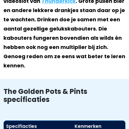
videoslot van
Thunderkick
. Grote pullen bier
en andere lekkere drankjes staan daar op je
te wachten. Drinken doe je samen met een
aantal gezellige gelukskabouters. Die
kabouters fungeren bovendien als wilds én
hebben ook nog een multiplier bij zich.
Genoeg reden om ze eens wat beter te leren
kennen.
The Golden Pots & Pints
specificaties
Specifiacties
Kenmerken