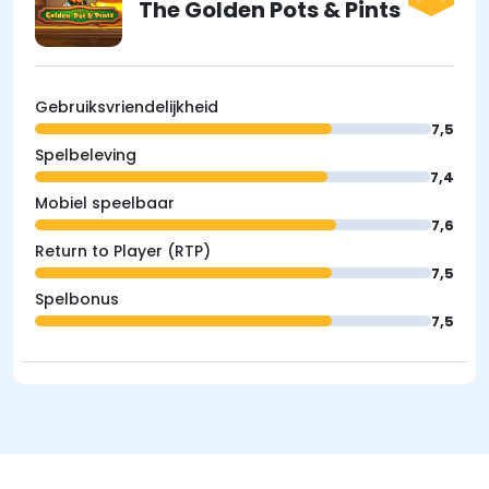
The Golden Pots & Pints
Gebruiksvriendelijkheid
7,5
Spelbeleving
7,4
Mobiel speelbaar
7,6
Return to Player (RTP)
7,5
Spelbonus
7,5