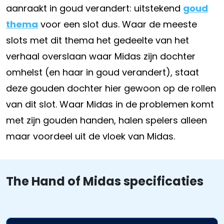
aanraakt in goud verandert: uitstekend
goud
thema
voor een slot dus. Waar de meeste
slots met dit thema het gedeelte van het
verhaal overslaan waar Midas zijn dochter
omhelst (en haar in goud verandert), staat
deze gouden dochter hier gewoon op de rollen
van dit slot. Waar Midas in de problemen komt
met zijn gouden handen, halen spelers alleen
maar voordeel uit de vloek van Midas.
The Hand of Midas specificaties