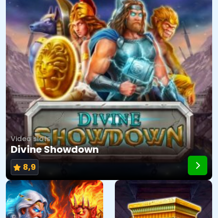
Video slots
Divine Showdown
8,9