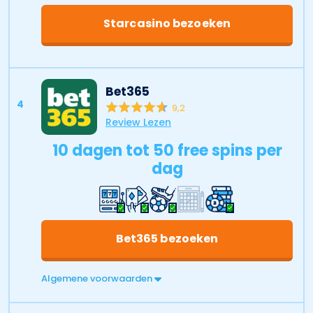
Starcasino bezoeken
Bet365
4
9,2
Review Lezen
10 dagen tot 50 free spins per
dag
Bet365 bezoeken
Algemene voorwaarden