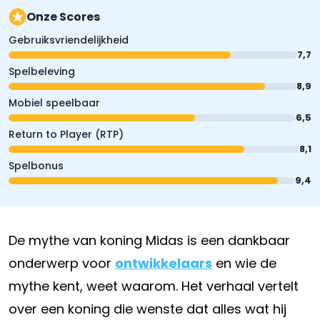
Onze Scores
Gebruiksvriendelijkheid
7,7
Spelbeleving
8,9
Mobiel speelbaar
6,5
Return to Player (RTP)
8,1
Spelbonus
9,4
De mythe van koning Midas is een dankbaar
onderwerp voor
ontwikkelaars
en wie de
mythe kent, weet waarom. Het verhaal vertelt
over een koning die wenste dat alles wat hij