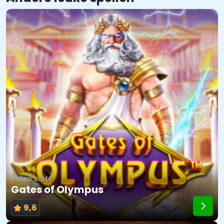
Video slots
Gates of Olympus
9,6