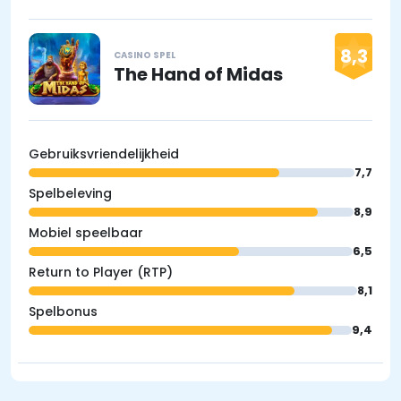
8,3
CASINO SPEL
The Hand of Midas
Gebruiksvriendelijkheid
7,7
Spelbeleving
8,9
Mobiel speelbaar
6,5
Return to Player (RTP)
8,1
Spelbonus
9,4