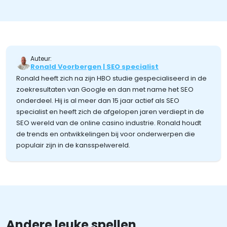
Auteur:
Ronald Voorbergen | SEO specialist
Ronald heeft zich na zijn HBO studie gespecialiseerd in de
zoekresultaten van Google en dan met name het SEO
onderdeel. Hij is al meer dan 15 jaar actief als SEO
specialist en heeft zich de afgelopen jaren verdiept in de
SEO wereld van de online casino industrie. Ronald houdt
de trends en ontwikkelingen bij voor onderwerpen die
populair zijn in de kansspelwereld.
Andere leuke spellen