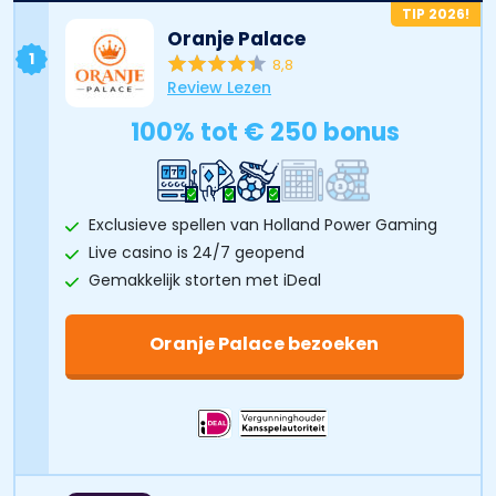
TIP 2026!
Oranje Palace
1
8,8
Review Lezen
100% tot € 250 bonus
Exclusieve spellen van Holland Power Gaming
Live casino is 24/7 geopend
Gemakkelijk storten met iDeal
Oranje Palace bezoeken