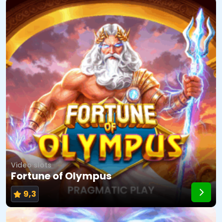
Video slots
Fortune of Olympus
9,3