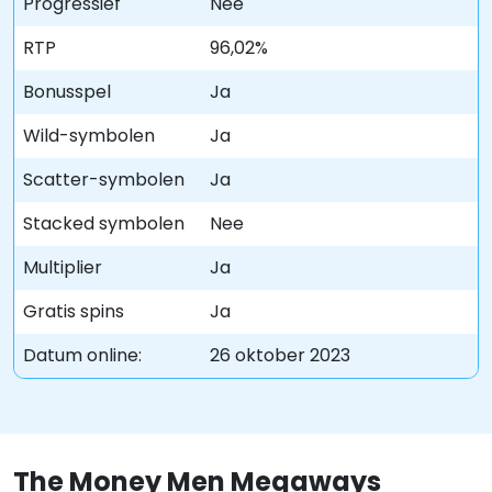
Progressief
Nee
RTP
96,02%
Bonusspel
Ja
Wild-symbolen
Ja
Scatter-symbolen
Ja
Stacked symbolen
Nee
Multiplier
Ja
Gratis spins
Ja
Datum online:
26 oktober 2023
The Money Men Megaways