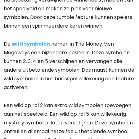
het speelveld en maken ze plek voor nieuwe
symbolen. Door deze tumble feature kunnen spelers
binnen één spin meerdere keren winnen.
De
wild symbolen
nemen in The Money Men
Megaways een bijzondere positie in. Deze symbolen
kunnen 2, 3, 4 en 5 verschijnen en vervangen alle
andere uitbetalende symbolen. Daarnaast kunnen de
wild symbolen in het basisspel willekeurig een feature
activeren.
Een wild op rol 2 kan extra wild symbolen toevoegen
aan het speelveld. Een wild op rol 5 kan willekeurig
mystery symbolen laten verschijnen. Deze symbolen
onthullen allemaal hetzelfde uitbetalende symbool.