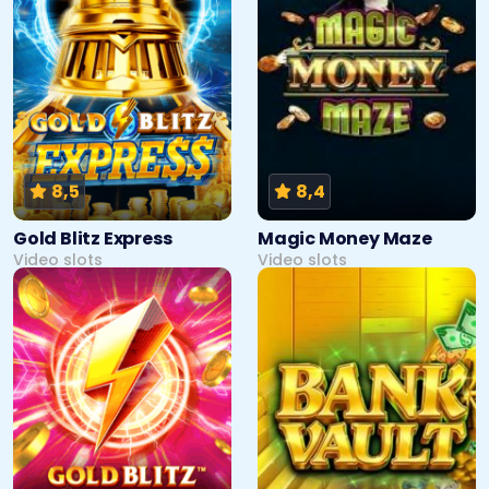
8,5
8,4
Gold Blitz Express
Magic Money Maze
Video slots
Video slots