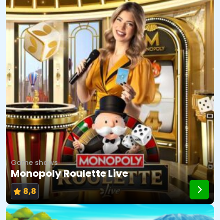
Game shows
Monopoly Roulette Live
8,8