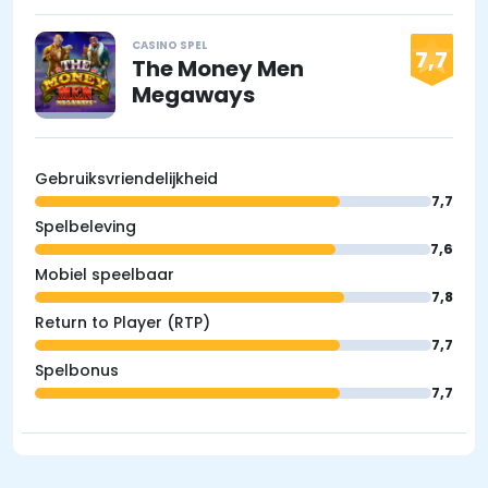
CASINO SPEL
7,7
The Money Men
Megaways
Gebruiksvriendelijkheid
7,7
Spelbeleving
7,6
Mobiel speelbaar
7,8
Return to Player (RTP)
7,7
Spelbonus
7,7