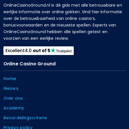
OnlineCasinoGround.nl is dé gids met alle betrouwbare en
eerlijke informatie over online gokken. Vind hier informatie
over de betrouwbaarheid van online casino’s,
bonusvoorwaarden en de nieuwste spellen. Experts van
OnlineCasinoGround hebben alle spellen getest en
voorzien van een eerlijke review.
Excellent
4.0
out of 5
Online Casino Ground
Home
Nieuws
Over ons
Academy
Beoordelingscriteria
Privacy policy