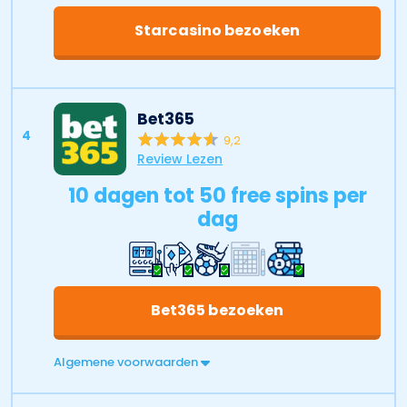
Starcasino bezoeken
Bet365
4
9,2
Review Lezen
10 dagen tot 50 free spins per
dag
Bet365 bezoeken
Algemene voorwaarden