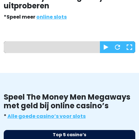
uitproberen
*Speel meer
online slots
Speel bij Oranje Palace en
krijg:
100% tot € 250 bonus
Speel met bonus
of
Start gratis spel
Speel The Money Men Megaways
met geld bij online casino’s
*
Alle goede casino’s voor slots
Top 5 casino’s