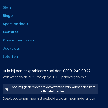
Slots
Bingo
Sport casino's
Goksites
Casino bonussen
Jackpots
Loterijen
Hulp bij een gokprobleem? Bel dan: 0800-240 00 22
Wat kost gokken jou? Stop op tijd. 18+. Openovergokken.nl.
Toon mij geen relevante advertenties van kansspelen met
officiële licentie
Deze boodschap mag niet gedeeld worden met minderjarigen