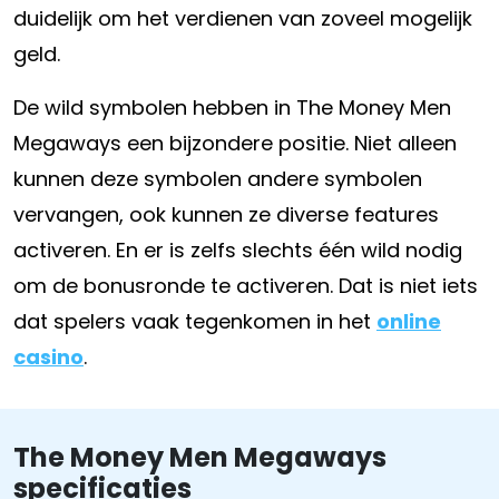
duidelijk om het verdienen van zoveel mogelijk
geld.
De wild symbolen hebben in The Money Men
Megaways een bijzondere positie. Niet alleen
kunnen deze symbolen andere symbolen
vervangen, ook kunnen ze diverse features
activeren. En er is zelfs slechts één wild nodig
om de bonusronde te activeren. Dat is niet iets
dat spelers vaak tegenkomen in het
online
casino
.
The Money Men Megaways
specificaties