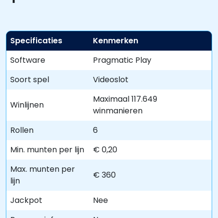
Specificaties
Kenmerken
Software
Pragmatic Play
Soort spel
Videoslot
Maximaal 117.649
Winlijnen
winmanieren
Rollen
6
Min. munten per lijn
€ 0,20
Max. munten per
€ 360
lijn
Jackpot
Nee