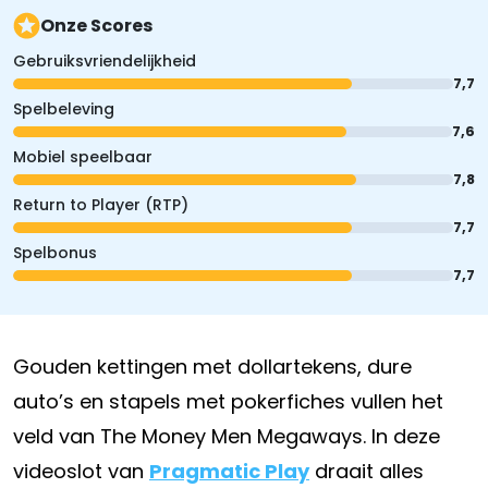
Onze Scores
Gebruiksvriendelijkheid
7,7
Spelbeleving
7,6
Mobiel speelbaar
7,8
Return to Player (RTP)
7,7
Spelbonus
7,7
Gouden kettingen met dollartekens, dure
auto’s en stapels met pokerfiches vullen het
veld van The Money Men Megaways. In deze
videoslot van
Pragmatic Play
draait alles