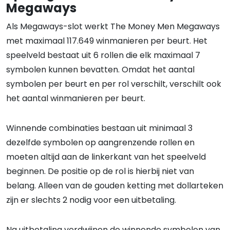
Megaways
Als Megaways-slot werkt The Money Men Megaways
met maximaal 117.649 winmanieren per beurt. Het
speelveld bestaat uit 6 rollen die elk maximaal 7
symbolen kunnen bevatten. Omdat het aantal
symbolen per beurt en per rol verschilt, verschilt ook
het aantal winmanieren per beurt.
Winnende combinaties bestaan uit minimaal 3
dezelfde symbolen op aangrenzende rollen en
moeten altijd aan de linkerkant van het speelveld
beginnen. De positie op de rol is hierbij niet van
belang. Alleen van de gouden ketting met dollarteken
zijn er slechts 2 nodig voor een uitbetaling.
Na uitbetaling verdwijnen de winnende symbolen van