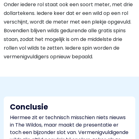
Onder iedere rol staat ook een soort meter, met drie
dollartekens. Iedere keer dat er een wild op een rol
verschijnt, wordt de meter met een plekje opgevuld.
Bovendien blijven wilds gedurende alle gratis spins
staan, zodat het mogelijk is om de middelste drie
rollen vol wilds te zetten. Iedere spin worden de
vermenigvuldigers opnieuw bepaald.
Conclusie
Hiermee zit er technisch misschien niets nieuws
in The Wildos, maar maakt de presentatie er
toch een bijzonder slot van. Vermenigvuldigende