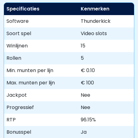
Specificaties
Kenmerken
Software
Thunderkick
Soort spel
Video slots
Winlijnen
15
Rollen
5
Min. munten per lijn
€ 0.10
Max. munten per lijn
€ 100
Jackpot
Nee
Progressief
Nee
RTP
96.15%
Bonusspel
Ja