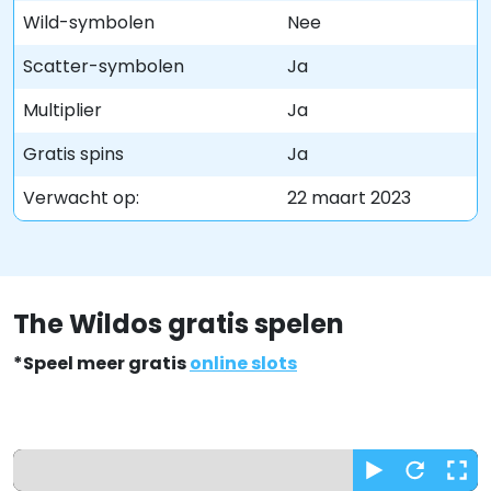
Wild-symbolen
Nee
Scatter-symbolen
Ja
Multiplier
Ja
Gratis spins
Ja
Verwacht op:
22 maart 2023
The Wildos gratis spelen
*Speel meer gratis
online slots
Speel bij Oranje Palace en
krijg:
100% tot € 250 bonus
Speel met bonus