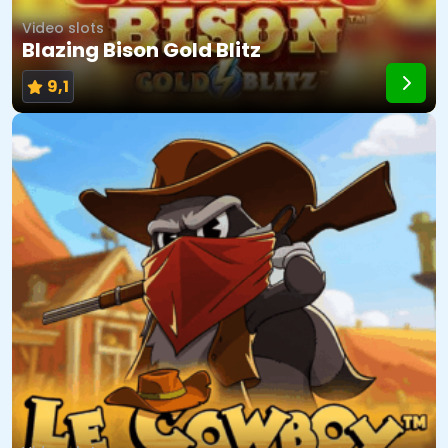
Video slots
Blazing Bison Gold Blitz
9,1