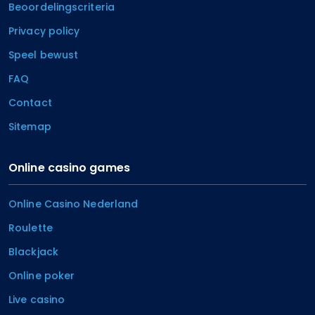
Beoordelingscriteria
Privacy policy
Speel bewust
FAQ
Contact
Sitemap
Online casino games
Online Casino Nederland
Roulette
Blackjack
Online poker
Live casino