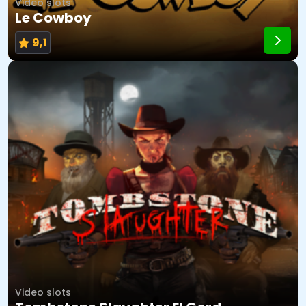
Video slots
Le Cowboy
9,1
Video slots