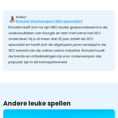
Auteur:
Ronald Voorbergen | SEO specialist
Ronald heeft zich na zijn HBO studie gespecialiseerd in de
zoekresultaten van Google en dan met name het SEO
onderdeel. Hij is al meer dan 15 jaar actief als SEO
specialist en heeft zich de afgelopen jaren verdiept in de
SEO wereld van de online casino industrie. Ronald houdt
de trends en ontwikkelingen bij voor onderwerpen die
populair zijn in de kansspelwereld.
Andere leuke spellen