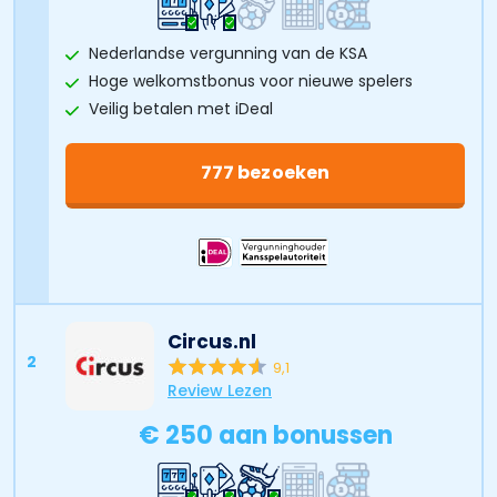
Nederlandse vergunning van de KSA
Hoge welkomstbonus voor nieuwe spelers
Veilig betalen met iDeal
777 bezoeken
Circus.nl
2
9,1
Review Lezen
€ 250 aan bonussen