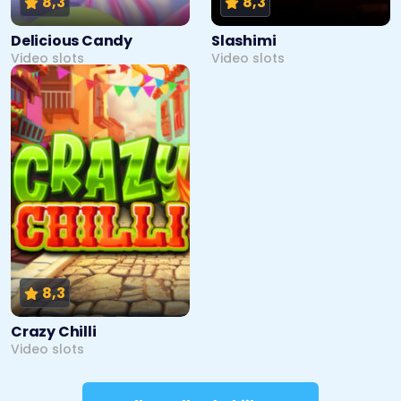
8,3
8,3
Delicious Candy
Slashimi
Video slots
Video slots
8,3
Crazy Chilli
Video slots