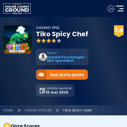
CASINO777
Bezoek
100% bonus tot €
CASINO SPEL
7,4
Casino777
250
Tiko Spicy Chef
Auteur:
Ronald Voorbergen
SEO specialist
Spel gratis spelen
Laatste update:
19 mei 2026
HOME
CASINO SPELLEN
TIKO SPICY CHEF
Onze Scores