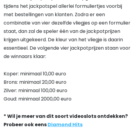
tijdens het jackpotspel allerlei formuliertjes voorbij
met bestellingen van klanten. Zodra er een
combinatie van vier dezelfde vliegjes op een formulier
staat, dan zal de speler één van de jackpotprijzen
krijgen uitgekeerd. De kleur van het vliegje is daarin
essentieel. De volgende vier jackpotprijzen staan voor
de winnaars klaar:
Koper: minimaal 10,00 euro
Brons: minimaal 20,00 euro
Zilver: minimaal 100,00 euro
Goud: minimaal 2000,00 euro
* Wil je meer van dit soort videoslots ontdekken?
Probeer ook eens
Diamond Hits