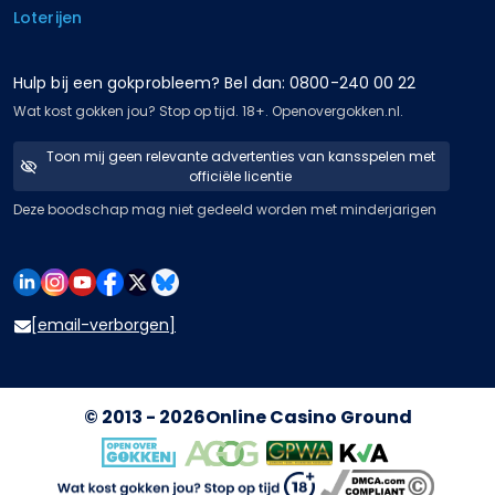
Loterijen
Hulp bij een gokprobleem? Bel dan: 0800-240 00 22
Wat kost gokken jou? Stop op tijd. 18+. Openovergokken.nl.
Toon mij geen relevante advertenties van kansspelen met
officiële licentie
Deze boodschap mag niet gedeeld worden met minderjarigen
[email-verborgen]
© 2013 - 2026
Online Casino Ground