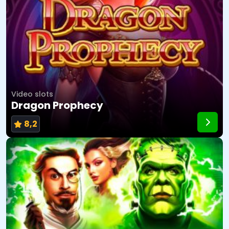
Video slots
Dragon Prophecy
8,2