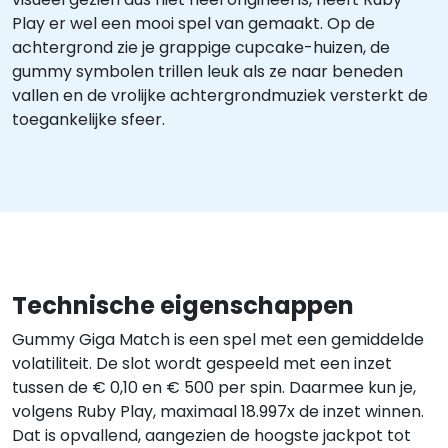
Play er wel een mooi spel van gemaakt. Op de
achtergrond zie je grappige cupcake-huizen, de
gummy symbolen trillen leuk als ze naar beneden
vallen en de vrolijke achtergrondmuziek versterkt de
toegankelijke sfeer.
Technische eigenschappen
Gummy Giga Match is een spel met een gemiddelde
volatiliteit. De slot wordt gespeeld met een inzet
tussen de € 0,10 en € 500 per spin. Daarmee kun je,
volgens Ruby Play, maximaal 18.997x de inzet winnen.
Dat is opvallend, aangezien de hoogste jackpot tot