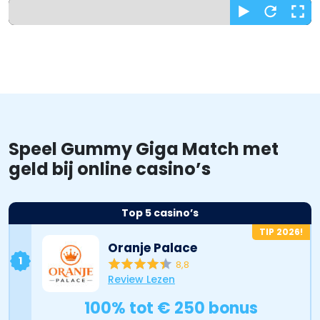
Speel met bonus
of
Start gratis spel
Speel Gummy Giga Match met
geld bij online casino’s
Top 5 casino’s
TIP 2026!
Oranje Palace
1
8,8
Review Lezen
100% tot € 250 bonus