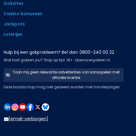
Goksites
Casino bonussen
Jackpots
Loterijen
Hulp bij een gokprobleem? Bel dan: 0800-240 00 22
Wat kost gokken jou? Stop op tijd. 18+. Openovergokken.nl.
Toon mij geen relevante advertenties van kansspelen met
officiële licentie
Deze boodschap mag niet gedeeld worden met minderjarigen
[email-verborgen]