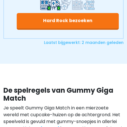
Hard Rock bezoeken
Laatst bijgewerkt: 2 maanden geleden
De spelregels van Gummy Giga
Match
Je speelt Gummy Giga Match in een mierzoete
wereld met cupcake-huizen op de achtergrond. Het
speelveld is gevuld met gummy-snoepjes in allerlei