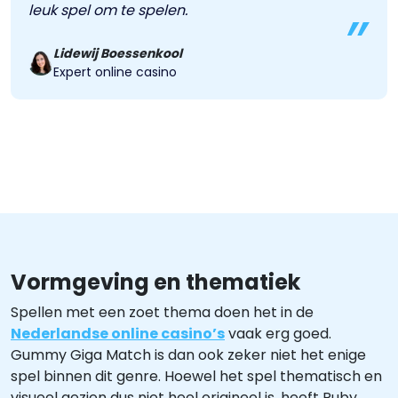
leuk spel om te spelen.
Lidewij Boessenkool
Expert online casino
Vormgeving en thematiek
Spellen met een zoet thema doen het in de
Nederlandse online casino’s
vaak erg goed.
Gummy Giga Match is dan ook zeker niet het enige
spel binnen dit genre. Hoewel het spel thematisch en
visueel gezien dus niet heel origineel is, heeft Ruby