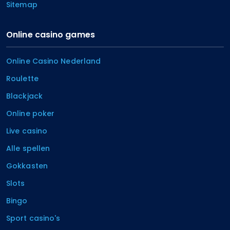
Sitemap
Online casino games
Online Casino Nederland
Roulette
Blackjack
Online poker
Live casino
Alle spellen
Gokkasten
Slots
Bingo
Sport casino's