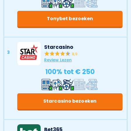
Tonybet bezoeken
Starcasino
3
8,9
Review Lezen
100% tot € 250
Starcasino bezoeken
Bet365