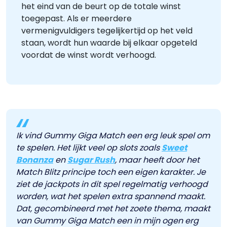
het eind van de beurt op de totale winst
toegepast. Als er meerdere
vermenigvuldigers tegelijkertijd op het veld
staan, wordt hun waarde bij elkaar opgeteld
voordat de winst wordt verhoogd.
Ik vind Gummy Giga Match een erg leuk spel om
te spelen. Het lijkt veel op slots zoals
Sweet
Bonanza
en
Sugar Rush
, maar heeft door het
Match Blitz principe toch een eigen karakter. Je
ziet de jackpots in dit spel regelmatig verhoogd
worden, wat het spelen extra spannend maakt.
Dat, gecombineerd met het zoete thema, maakt
van Gummy Giga Match een in mijn ogen erg