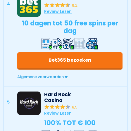
4
9,2
Review Lezen
10 dagen tot 50 free spins per
dag
Bet365 bezoeken
Algemene voorwaarden
Hard Rock
Casino
5
8,5
Review Lezen
100% TOT € 100