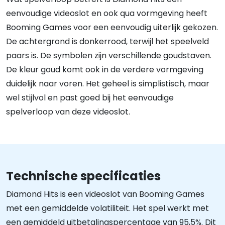
eenvoudige videoslot en ook qua vormgeving heeft
Booming Games voor een eenvoudig uiterlijk gekozen.
De achtergrond is donkerrood, terwijl het speelveld
paars is. De symbolen zijn verschillende goudstaven.
De kleur goud komt ook in de verdere vormgeving
duidelijk naar voren. Het geheel is simplistisch, maar
wel stijlvol en past goed bij het eenvoudige
spelverloop van deze videoslot.
Technische specificaties
Diamond Hits is een videoslot van Booming Games
met een gemiddelde volatiliteit. Het spel werkt met
een gemiddeld uitbetalingspercentage van 95,5%. Dit