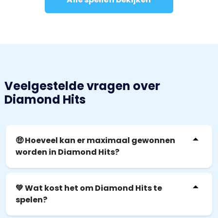
Veelgestelde vragen over
Diamond Hits
🤑 Hoeveel kan er maximaal gewonnen
worden in Diamond Hits?
De maximale winst is door Booming Games
ingesteld op 2150x de inzet. Dit komt neer op
💚 Wat kost het om Diamond Hits te
spelen?
een bedrag van maximaal € 430.000 als er
met de maximale inzet gespeeld wordt.