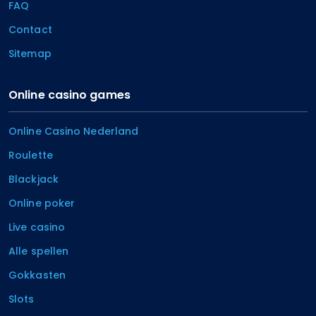
FAQ
Contact
Sitemap
Online casino games
Online Casino Nederland
Roulette
Blackjack
Online poker
Live casino
Alle spellen
Gokkasten
Slots