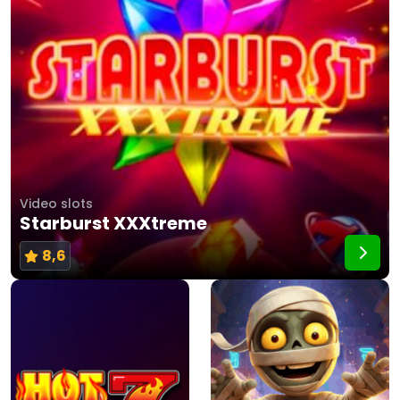
Video slots
Starburst XXXtreme
8,6