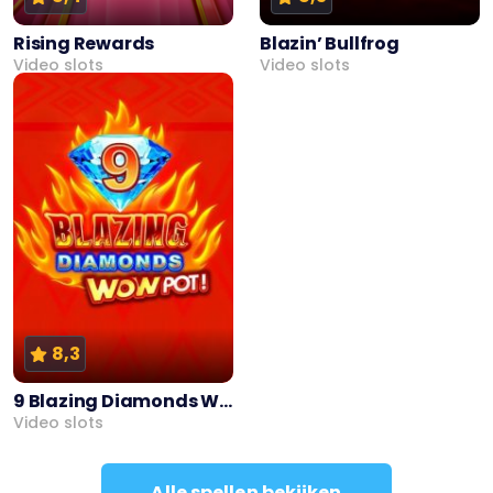
Rising Rewards
Blazin’ Bullfrog
Video slots
Video slots
8,3
9 Blazing Diamonds Wowpot
Video slots
Alle spellen bekijken