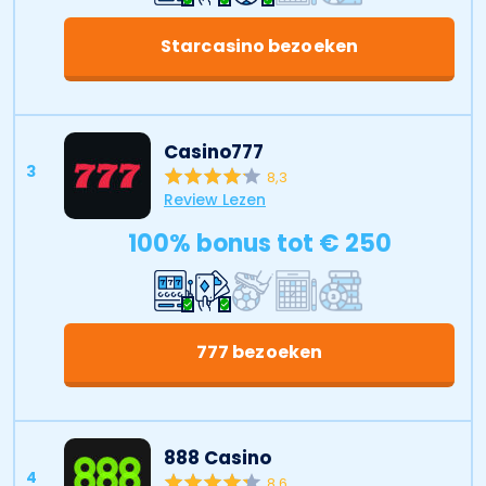
Starcasino bezoeken
Casino777
3
8,3
Review Lezen
100% bonus tot € 250
777 bezoeken
888 Casino
4
8,6