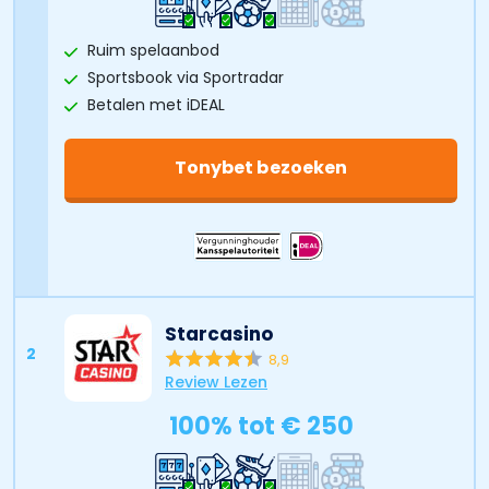
Ruim spelaanbod
Sportsbook via Sportradar
Betalen met iDEAL
Tonybet bezoeken
Starcasino
2
8,9
Review Lezen
100% tot € 250