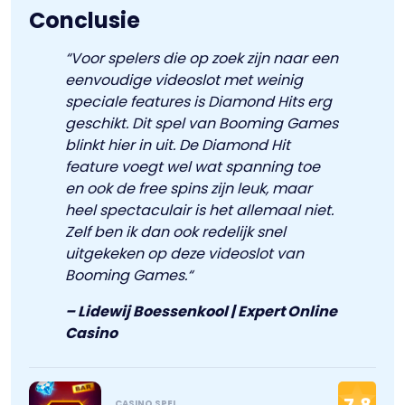
Conclusie
“
Voor spelers die op zoek zijn naar een
eenvoudige videoslot met weinig
speciale features is Diamond Hits erg
geschikt. Dit spel van Booming Games
blinkt hier in uit. De Diamond Hit
feature voegt wel wat spanning toe
en ook de free spins zijn leuk, maar
heel spectaculair is het allemaal niet.
Zelf ben ik dan ook redelijk snel
uitgekeken op deze videoslot van
Booming Games.
“
– Lidewij Boessenkool | Expert Online
Casino
CASINO SPEL