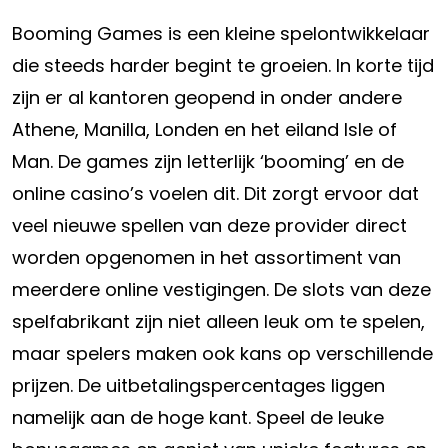
Spelen met geld
Booming Games is een kleine spelontwikkelaar
Meer over Booming Games
die steeds harder begint te groeien. In korte tijd
Top 3 spellen van Booming Games
zijn er al kantoren geopend in onder andere
Athene, Manilla, Londen en het eiland Isle of
Conclusie
Man. De games zijn letterlijk ‘booming’ en de
online casino’s voelen dit. Dit zorgt ervoor dat
veel nieuwe spellen van deze provider direct
worden opgenomen in het assortiment van
meerdere online vestigingen. De slots van deze
spelfabrikant zijn niet alleen leuk om te spelen,
maar spelers maken ook kans op verschillende
prijzen. De uitbetalingspercentages liggen
namelijk aan de hoge kant. Speel de leuke