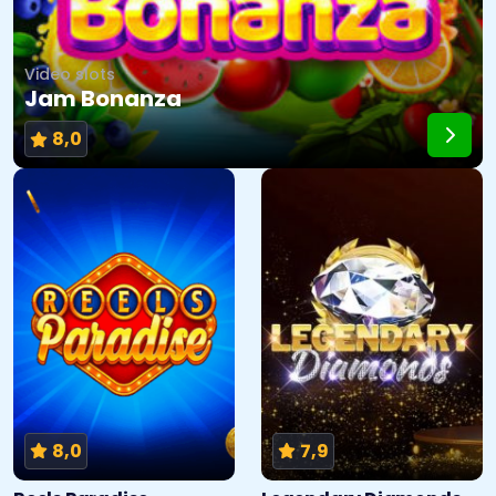
Video slots
Jam Bonanza
8,0
8,0
7,9