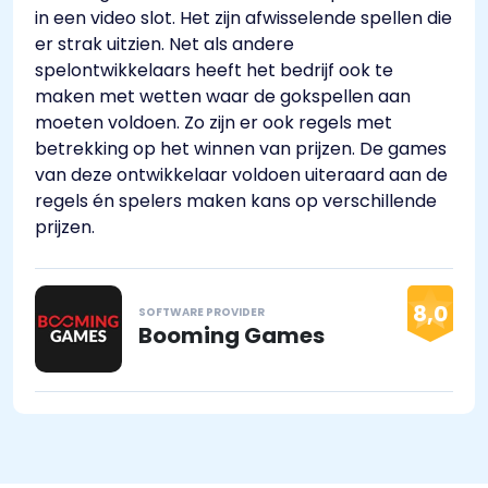
in een video slot. Het zijn afwisselende spellen die
er strak uitzien. Net als andere
spelontwikkelaars heeft het bedrijf ook te
maken met wetten waar de gokspellen aan
moeten voldoen. Zo zijn er ook regels met
betrekking op het winnen van prijzen. De games
van deze ontwikkelaar voldoen uiteraard aan de
regels én spelers maken kans op verschillende
prijzen.
8,0
SOFTWARE PROVIDER
Booming Games