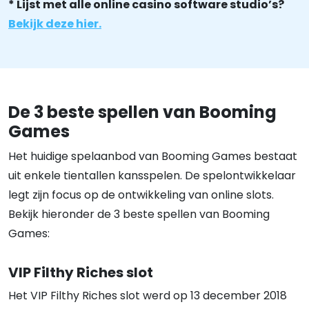
* Lijst met alle online casino software studio’s?
Bekijk deze hier.
De 3 beste spellen van Booming
Games
Het huidige spelaanbod van Booming Games bestaat
uit enkele tientallen kansspelen. De spelontwikkelaar
legt zijn focus op de ontwikkeling van online slots.
Bekijk hieronder de 3 beste spellen van Booming
Games:
VIP Filthy Riches slot
Het VIP Filthy Riches slot werd op 13 december 2018