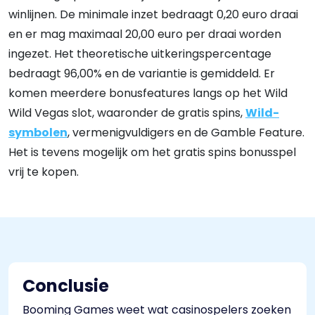
winlijnen. De minimale inzet bedraagt 0,20 euro draai
en er mag maximaal 20,00 euro per draai worden
ingezet. Het theoretische uitkeringspercentage
bedraagt 96,00% en de variantie is gemiddeld. Er
komen meerdere bonusfeatures langs op het Wild
Wild Vegas slot, waaronder de gratis spins,
Wild-
symbolen
, vermenigvuldigers en de Gamble Feature.
Het is tevens mogelijk om het gratis spins bonusspel
vrij te kopen.
Conclusie
Booming Games weet wat casinospelers zoeken