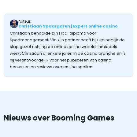
Auteur:
Christiaan Spaargaren | Expert online casino
Christiaan behaalde zijn Hbo-diploma voor
Sportmanagement. Via zijn partner heeft hij uiteindelijk de
stap gezet richting de online casino wereld. Inmiddels
werkt Christiaan al enkele jaren in de casino branche en is
hij verantwoordelijk voor het publiceren van casino
bonussen en reviews over casino spellen.
Nieuws over Booming Games