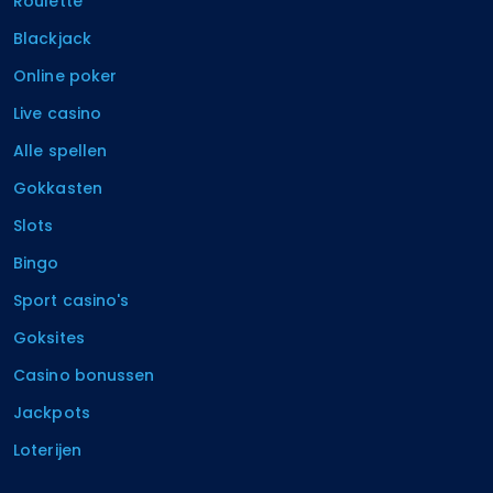
Roulette
Blackjack
Online poker
Live casino
Alle spellen
Gokkasten
Slots
Bingo
Sport casino's
Goksites
Casino bonussen
Jackpots
Loterijen