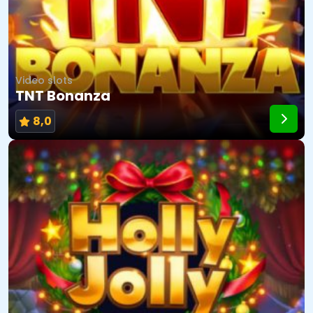
Video slots
TNT Bonanza
8,0