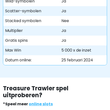
Wild-symbolen
Ja
Scatter-symbolen
Ja
Stacked symbolen
Nee
Multiplier
Ja
Gratis spins
Ja
Max Win
5 000 x de inzet
Datum online:
25 februari 2024
Treasure Trawler spel
uitproberen?
*Speel meer
online slots
Speel bij Oranje Palace en
krijg: