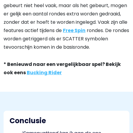
gebeurt niet heel vaak, maar als het gebeurt, mogen
er gelijk een aantal rondes extra worden gedraaid,
zonder dat er hoeft te worden ingelegd. Vaak zijn alle
features actief tijdens de
Free Spin
rondes. De rondes
worden getriggerd als er SCATTER symbolen
tevoorschijn komen in de basisronde.
* Benieuwd naar een vergelijkbaar spel? Bekijk
ook eens
Bucking Rider
Conclusie