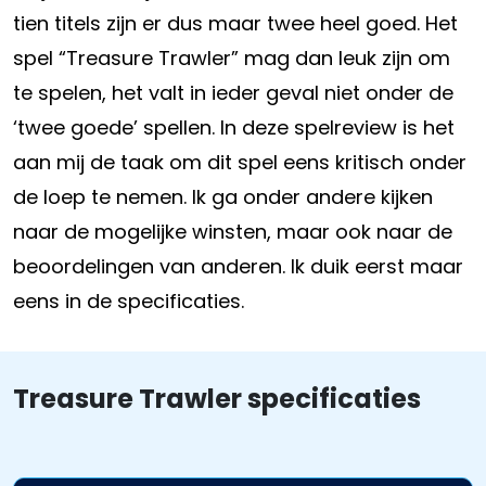
tien titels zijn er dus maar twee heel goed. Het
spel “Treasure Trawler” mag dan leuk zijn om
te spelen, het valt in ieder geval niet onder de
‘twee goede’ spellen. In deze spelreview is het
aan mij de taak om dit spel eens kritisch onder
de loep te nemen. Ik ga onder andere kijken
naar de mogelijke winsten, maar ook naar de
beoordelingen van anderen. Ik duik eerst maar
eens in de specificaties.
Treasure Trawler specificaties