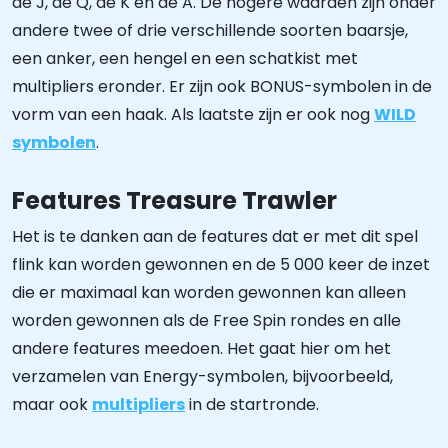
de J, de Q, de K en de A. De hogere waarden zijn onder
andere twee of drie verschillende soorten baarsje,
een anker, een hengel en een schatkist met
multipliers eronder. Er zijn ook BONUS-symbolen in de
vorm van een haak. Als laatste zijn er ook nog
WILD
symbolen
.
Features Treasure Trawler
Het is te danken aan de features dat er met dit spel
flink kan worden gewonnen en de 5 000 keer de inzet
die er maximaal kan worden gewonnen kan alleen
worden gewonnen als de Free Spin rondes en alle
andere features meedoen. Het gaat hier om het
verzamelen van Energy-symbolen, bijvoorbeeld,
maar ook
multipliers
in de startronde.