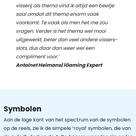
visserij als thema vind ik altijd een beetje
saai omdat dit thema enorm vaak
voorkomt. Te vaak als men het me zou
vragen. Verder is het thema wel mooi
uitgewerkt, beter dan veel andere vissers-
slots, dus daar dan weer wel een
compliment voor.’
Antoinet Heimans| iGaming Expert
Symbolen
Aan de lage kant van het spectrum van de symbolen
op de reels, zie ik de simpele ‘royal’ symbolen, die van