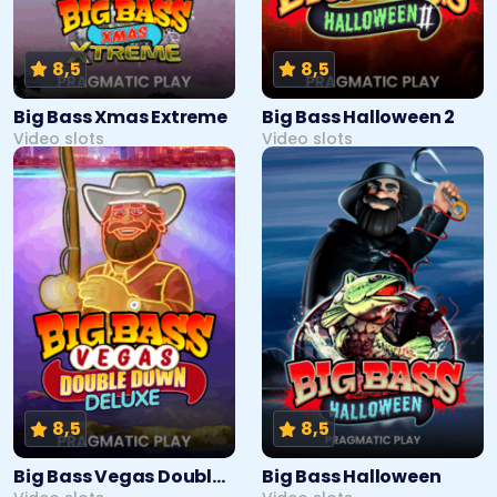
8,5
8,5
Big Bass Xmas Extreme
Big Bass Halloween 2
Video slots
Video slots
8,5
8,5
Big Bass Vegas Double Down Deluxe
Big Bass Halloween