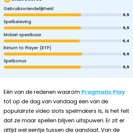
Gebruiksvriendelijkheid
6,5
Spelbeleving
6,5
Mobiel speelbaar
6,4
Return to Player (RTP)
6,6
Spelbonus
6,5
Eén van de redenen waarom
Pragmatic Play
tot op de dag van vandaag een van de
populairste video slots spelmakers is, is het feit
dat ze maar spellen blijven uitspuwen. Er zit er
altijd wel eentje tussen die aanslaat. Van de