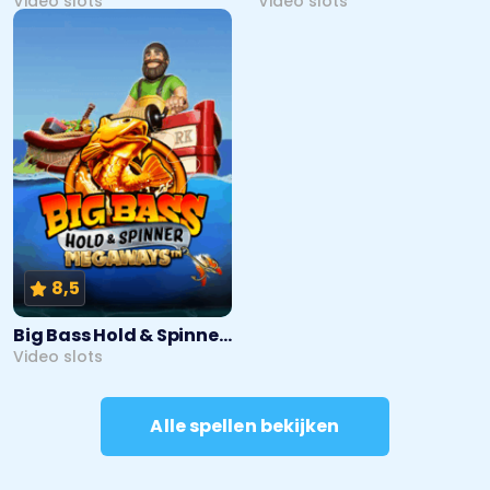
Video slots
Video slots
8,5
Big Bass Hold & Spinner Megaways
Video slots
Alle spellen bekijken