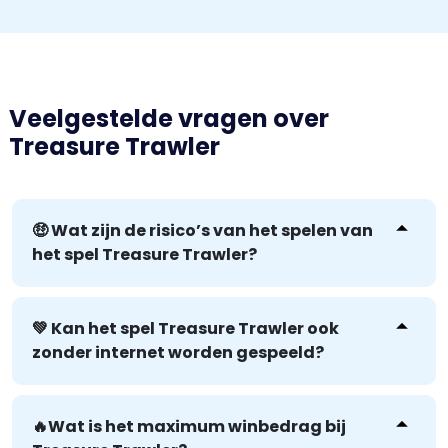
Veelgestelde vragen over
Treasure Trawler
🤑 Wat zijn de risico’s van het spelen van
het spel Treasure Trawler?
Spelers kunnen verslaafd raken aan gokken
en dat is een van de risico’s van het spelen
💚 Kan het spel Treasure Trawler ook
zonder internet worden gespeeld?
van online gokspellen. Wees dus altijd bewust
van de gevaren.
Nee, het is niet mogelijk om dit soort spellen
zonder internet te spelen. Als het internet er
🔥Wat is het maximum winbedrag bij