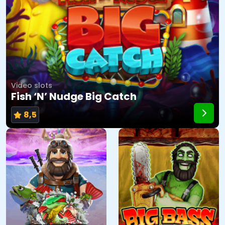
Video slots
Fish ‘N’ Nudge Big Catch
8,5