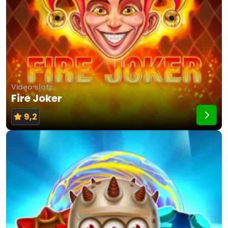
Video slots
Fire Joker
9,2