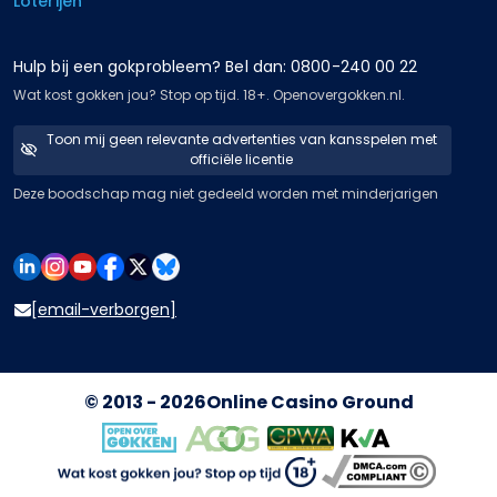
Loterijen
Hulp bij een gokprobleem? Bel dan: 0800-240 00 22
Wat kost gokken jou? Stop op tijd. 18+. Openovergokken.nl.
Toon mij geen relevante advertenties van kansspelen met
officiële licentie
Deze boodschap mag niet gedeeld worden met minderjarigen
[email-verborgen]
© 2013 - 2026
Online Casino Ground