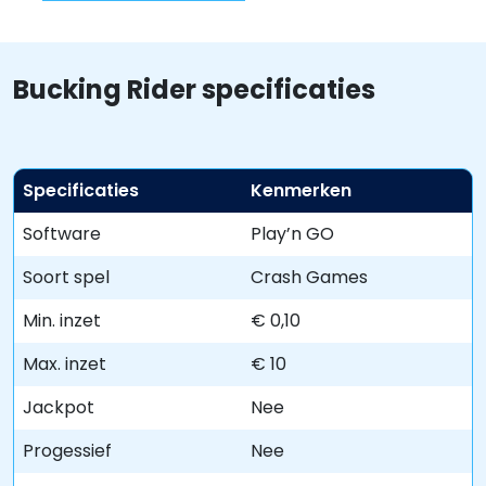
Bucking Rider specificaties
Specificaties
Kenmerken
Software
Play’n GO
Soort spel
Crash Games
Min. inzet
€ 0,10
Max. inzet
€ 10
Jackpot
Nee
Progessief
Nee