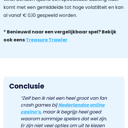
komt met een gemiddelde tot hoge volatiliteit en kan
al vanaf € 0,10 gespeeld worden.
* Benieuwd naar een vergelijkbaar spel? Bekijk
ook eens
Treasure Trawler
Conclusie
“Zelf ben ik niet een heel groot van fan
crash games bij
Nederlandse online
casino’s
, maar ik begrijp heel goed
waarom sommige spelers dat wel zijn.
Er zijn niet veel opties om uit te kiezen