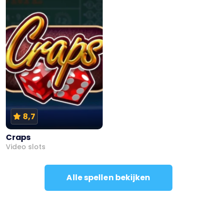
8,7
Craps
Video slots
Alle spellen bekijken