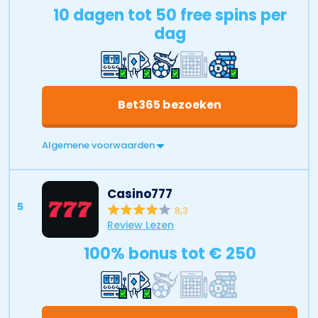
10 dagen tot 50 free spins per
dag
Bet365 bezoeken
Algemene voorwaarden
Casino777
5
8,3
Review Lezen
100% bonus tot € 250