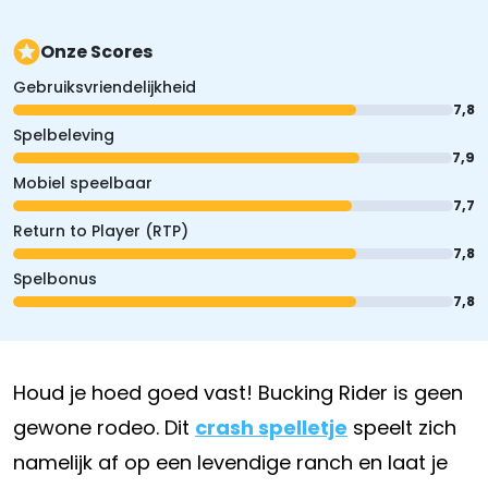
Specificaties
Onze Scores
Spelen met geld
Gebruiksvriendelijkheid
7,8
Hoe werkt het?
Spelbeleving
7,9
Uitkeringspercentage
Mobiel speelbaar
7,7
Conclusie
Return to Player (RTP)
7,8
FAQ
Spelbonus
7,8
Houd je hoed goed vast! Bucking Rider is geen
gewone rodeo. Dit
crash spelletje
speelt zich
namelijk af op een levendige ranch en laat je