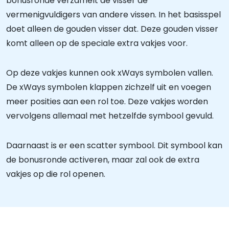
bonusronde verzamelt de visser de
vermenigvuldigers van andere vissen. In het basisspel
doet alleen de gouden visser dat. Deze gouden visser
komt alleen op de speciale extra vakjes voor.
Op deze vakjes kunnen ook xWays symbolen vallen.
De xWays symbolen klappen zichzelf uit en voegen
meer posities aan een rol toe. Deze vakjes worden
vervolgens allemaal met hetzelfde symbool gevuld.
Daarnaast is er een scatter symbool. Dit symbool kan
de bonusronde activeren, maar zal ook de extra
vakjes op die rol openen.