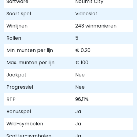
Software
NoLimit City
Soort spel
Videoslot
Winlijnen
243 winmanieren
Rollen
5
Min. munten per lijn
€ 0,20
Max. munten per lijn
€ 100
Jackpot
Nee
Progressief
Nee
RTP
96,11%
Bonusspel
Ja
Wild-symbolen
Ja
Scatter-symbolen
Ja