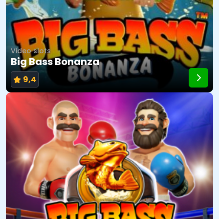
Video slots
Big Bass Bonanza
9,4