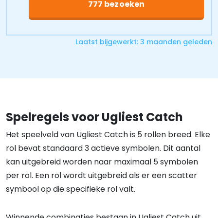
777 bezoeken
Laatst bijgewerkt: 3 maanden geleden
Spelregels voor Ugliest Catch
Het speelveld van Ugliest Catch is 5 rollen breed. Elke
rol bevat standaard 3 actieve symbolen. Dit aantal
kan uitgebreid worden naar maximaal 5 symbolen
per rol. Een rol wordt uitgebreid als er een scatter
symbool op die specifieke rol valt.
Winnende combinaties bestaan in Ugliest Catch uit