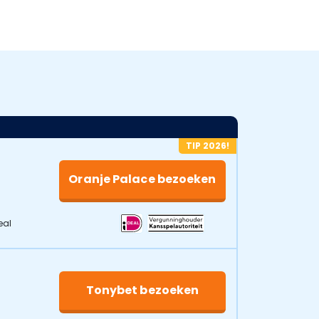
TIP 2026!
Oranje Palace bezoeken
eal
Tonybet bezoeken