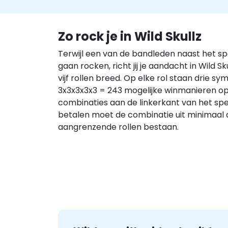
Zo rock je in Wild Skullz
Terwijl een van de bandleden naast het sp
gaan rocken, richt jij je aandacht in Wild S
vijf rollen breed. Op elke rol staan drie sy
3x3x3x3x3 = 243 mogelijke winmanieren o
combinaties aan de linkerkant van het spe
betalen moet de combinatie uit minimaal 
aangrenzende rollen bestaan.