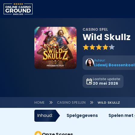
CASINO SPEL
Wild Skullz
Auteur:
Lidewij Boessenkool
Laatste update:
20 mei 2026
HOME
CASINO SPELLEN
WILD SKULLZ
Inhoud:
Spelgegevens
Spelen met 
Onze Scores