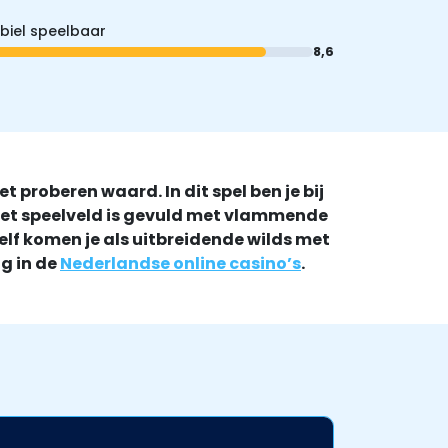
biel speelbaar
8,6
 proberen waard. In dit spel ben je bij
Het speelveld is gevuld met vlammende
f komen je als uitbreidende wilds met
g in de
Nederlandse online casino’s
.