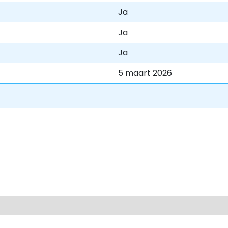
Ja
Ja
Ja
5 maart 2026
Speel bij Oranje Palace en
krijg:
100% tot € 250
bonus
Speel met bonus