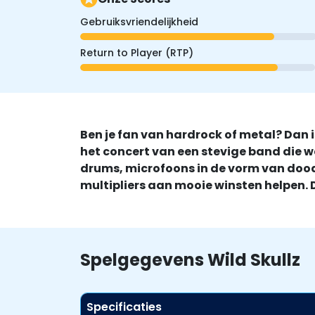
Gebruiksvriendelijkheid
Return to Player (RTP)
Ben je fan van hardrock of metal? Dan is
het concert van een stevige band die 
drums, microfoons in de vorm van dood
multipliers aan mooie winsten helpen. 
Spelgegevens Wild Skullz
Specificaties