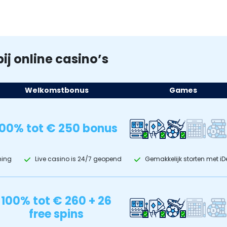
of
Start gratis spel
ij online casino’s
Welkomstbonus
Games
100% tot € 250 bonus
ming
Live casino is 24/7 geopend
Gemakkelijk storten met iD
100% tot € 260 + 26
free spins