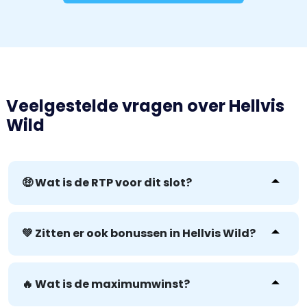
Veelgestelde vragen over Hellvis
Wild
🤑 Wat is de RTP voor dit slot?
De RTP is 96,01%.
💚 Zitten er ook bonussen in Hellvis Wild?
Ja, er zijn gratis spins met vermenigvuldigers.
🔥 Wat is de maximumwinst?