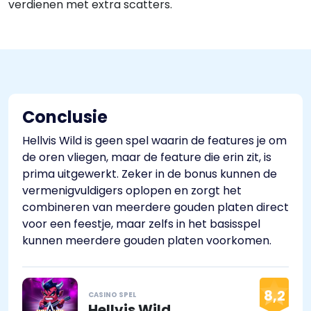
verdienen met extra scatters.
Conclusie
Hellvis Wild is geen spel waarin de features je om
de oren vliegen, maar de feature die erin zit, is
prima uitgewerkt. Zeker in de bonus kunnen de
vermenigvuldigers oplopen en zorgt het
combineren van meerdere gouden platen direct
voor een feestje, maar zelfs in het basisspel
kunnen meerdere gouden platen voorkomen.
8,2
CASINO SPEL
Hellvis Wild