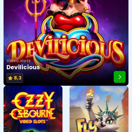
Video slots
Devilicious
8,3