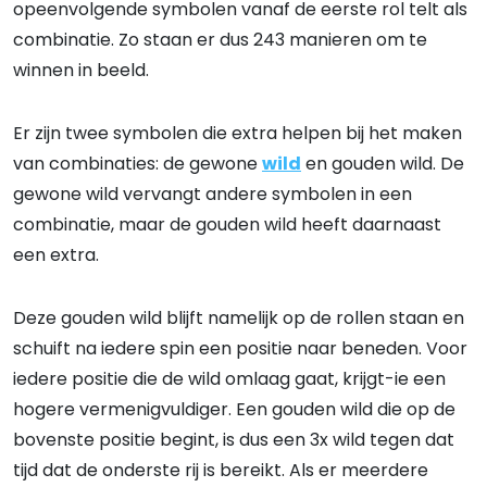
opeenvolgende symbolen vanaf de eerste rol telt als
combinatie. Zo staan er dus 243 manieren om te
winnen in beeld.
Er zijn twee symbolen die extra helpen bij het maken
van combinaties: de gewone
wild
en gouden wild. De
gewone wild vervangt andere symbolen in een
combinatie, maar de gouden wild heeft daarnaast
een extra.
Deze gouden wild blijft namelijk op de rollen staan en
schuift na iedere spin een positie naar beneden. Voor
iedere positie die de wild omlaag gaat, krijgt-ie een
hogere vermenigvuldiger. Een gouden wild die op de
bovenste positie begint, is dus een 3x wild tegen dat
tijd dat de onderste rij is bereikt. Als er meerdere