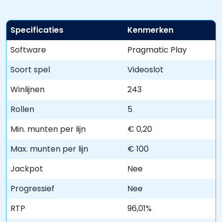
Specificaties
Kenmerken
Software
Pragmatic Play
Soort spel
Videoslot
Winlijnen
243
Rollen
5
Min. munten per lijn
€ 0,20
Max. munten per lijn
€ 100
Jackpot
Nee
Progressief
Nee
RTP
96,01%