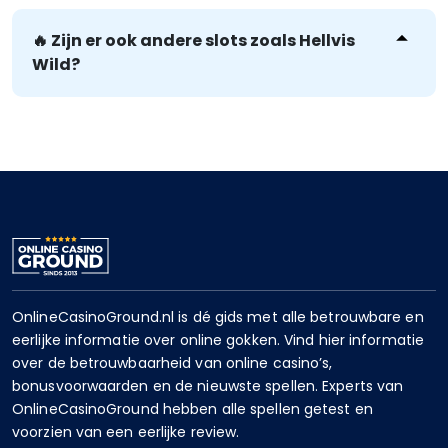
De maximumwinst is 5.000x de inzet.
🔥 Zijn er ook andere slots zoals Hellvis
Wild?
De precieze manier van spelen is vrij uniek,
maar andere games met oplopende
vermenigvuldigers zijn bijvoorbeeld:
Gonzo’s
Quest
en Esqueleto Explosivo.
OnlineCasinoGround.nl is dé gids met alle betrouwbare en
eerlijke informatie over online gokken. Vind hier informatie
over de betrouwbaarheid van online casino’s,
bonusvoorwaarden en de nieuwste spellen. Experts van
OnlineCasinoGround hebben alle spellen getest en
voorzien van een eerlijke review.