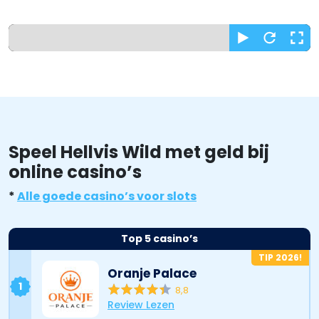
Speel met bonus
of
Start gratis spel
Speel Hellvis Wild met geld bij
online casino’s
*
Alle goede casino’s voor slots
Top 5 casino’s
TIP 2026!
Oranje Palace
1
8,8
Review Lezen