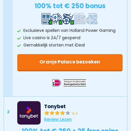
100% tot € 250 bonus
Exclusieve spellen van Holland Power Gaming
Live casino is 24/7 geopend
Gemakkelijk storten met iDeal
Oranje Palace bezoeken
Tonybet
2
8,4
Review Lezen