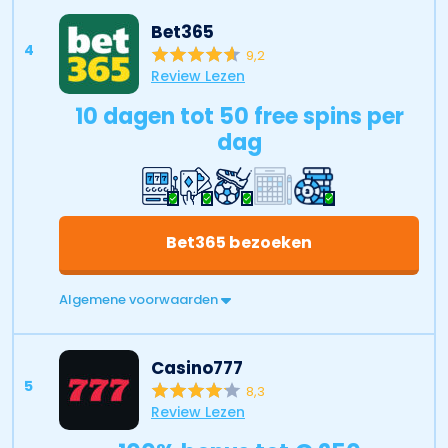
Bet365
4
9,2
Review Lezen
10 dagen tot 50 free spins per
dag
Bet365 bezoeken
Algemene voorwaarden
Casino777
5
8,3
Review Lezen