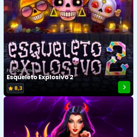
Fruitautomaten
Esqueleto Explosivo 2
8,3