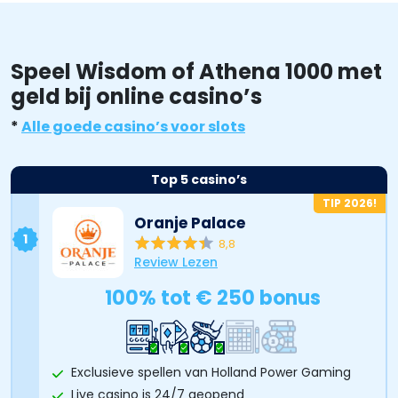
Start gratis spel
Speel
Wisdom of Athena 1000 m
et
geld bij online casino’s
*
Alle goede casino’s voor slots
Top 5 casino’s
TIP 2026!
Oranje Palace
1
8,8
Review Lezen
100% tot € 250 bonus
Exclusieve spellen van Holland Power Gaming
Live casino is 24/7 geopend