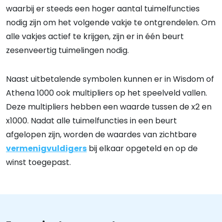
waarbij er steeds een hoger aantal tuimelfuncties
nodig zijn om het volgende vakje te ontgrendelen. Om
alle vakjes actief te krijgen, zijn er in één beurt
zesenveertig tuimelingen nodig.
Naast uitbetalende symbolen kunnen er in Wisdom of
Athena 1000 ook multipliers op het speelveld vallen.
Deze multipliers hebben een waarde tussen de x2 en
x1000. Nadat alle tuimelfuncties in een beurt
afgelopen zijn, worden de waardes van zichtbare
vermenigvuldigers
bij elkaar opgeteld en op de
winst toegepast.