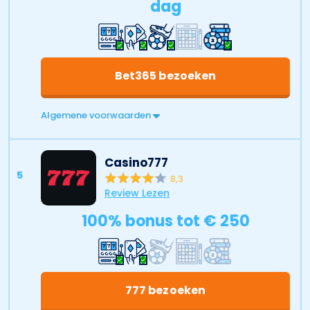
dag
Bet365 bezoeken
Algemene voorwaarden
Casino777
5
8,3
Review Lezen
100% bonus tot € 250
777 bezoeken