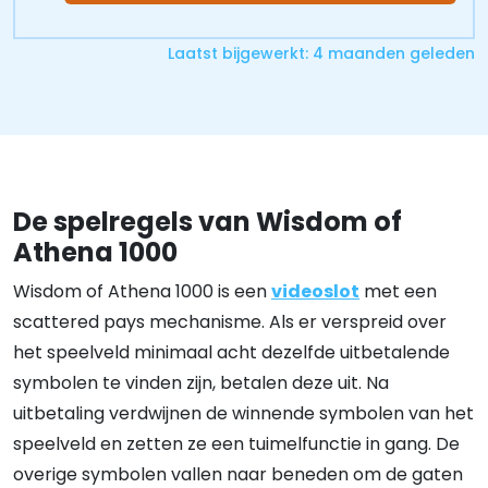
Laatst bijgewerkt: 4 maanden geleden
De spelregels van Wisdom of
Athena 1000
Wisdom of Athena 1000 is een
videoslot
met een
scattered pays mechanisme. Als er verspreid over
het speelveld minimaal acht dezelfde uitbetalende
symbolen te vinden zijn, betalen deze uit. Na
uitbetaling verdwijnen de winnende symbolen van het
speelveld en zetten ze een tuimelfunctie in gang. De
overige symbolen vallen naar beneden om de gaten