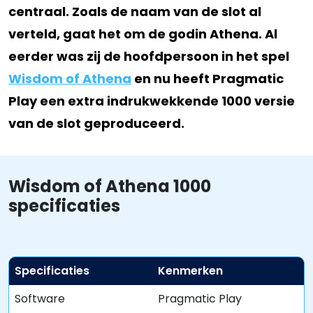
centraal. Zoals de naam van de slot al
verteld, gaat het om de godin Athena. Al
eerder was zij de hoofdpersoon in het spel
Wisdom of Athena
en nu heeft Pragmatic
Play een extra indrukwekkende 1000 versie
van de slot geproduceerd.
Wisdom of Athena 1000
specificaties
Specificaties
Kenmerken
Software
Pragmatic Play