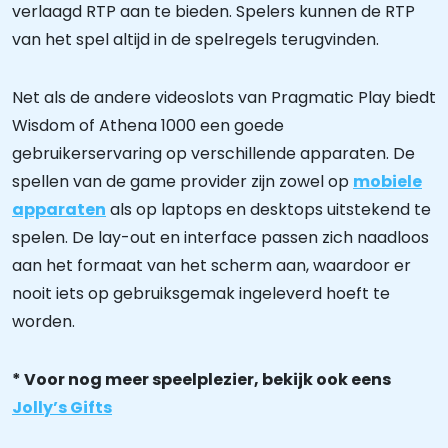
verlaagd RTP aan te bieden. Spelers kunnen de RTP
van het spel altijd in de spelregels terugvinden.
Net als de andere videoslots van Pragmatic Play biedt
Wisdom of Athena 1000 een goede
gebruikerservaring op verschillende apparaten. De
spellen van de game provider zijn zowel op
mobiele
apparaten
als op laptops en desktops uitstekend te
spelen. De lay-out en interface passen zich naadloos
aan het formaat van het scherm aan, waardoor er
nooit iets op gebruiksgemak ingeleverd hoeft te
worden.
* Voor nog meer speelplezier, bekijk ook eens
Jolly’s Gifts