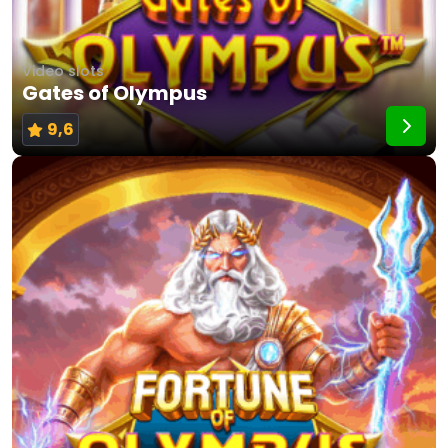
Video slots
Gates of Olympus
9,6