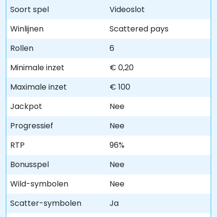
Soort spel
Videoslot
Winlijnen
Scattered pays
Rollen
6
Minimale inzet
€ 0,20
Maximale inzet
€ 100
Jackpot
Nee
Progressief
Nee
RTP
96%
Bonusspel
Nee
Wild-symbolen
Nee
Scatter-symbolen
Ja