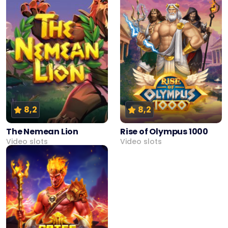
8,2
8,2
The Nemean Lion
Rise of Olympus 1000
Video slots
Video slots