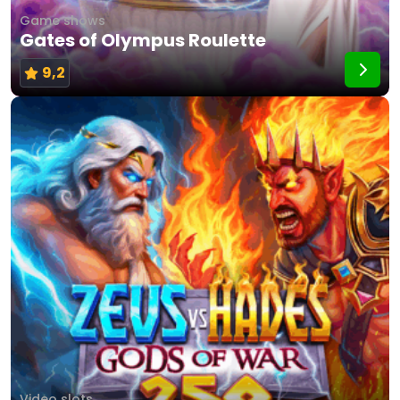
Game shows
Gates of Olympus Roulette
9,2
Video slots