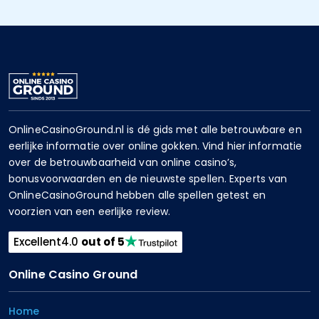
winlijnen, maar met een scattered pays
mechanisme. Als er verspreid over het
speelveld minimaal acht dezelfde symbolen
staan, betalen deze uit.
OnlineCasinoGround.nl is dé gids met alle betrouwbare en
eerlijke informatie over online gokken. Vind hier informatie
over de betrouwbaarheid van online casino’s,
bonusvoorwaarden en de nieuwste spellen. Experts van
OnlineCasinoGround hebben alle spellen getest en
voorzien van een eerlijke review.
Excellent
4.0
out of 5
Online Casino Ground
Home