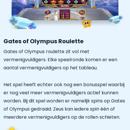
Gates of Olympus Roulette
Gates of Olympus roulette zit vol met
vermenigvuldigers. Elke speelronde komen er een
aantal vermenigvuldigers op het tableau.
Het spel heeft echter ook nog een bonusspel waarbij
er nog veel meer vermenigvuldigers actief kunnen
worden. Bij dit spel worden er namelijk spins op Gates
of Olympus gedraaid. Zeus kan iedere spin één of
meerdere vermenigvuldigers op de rollen schieten.