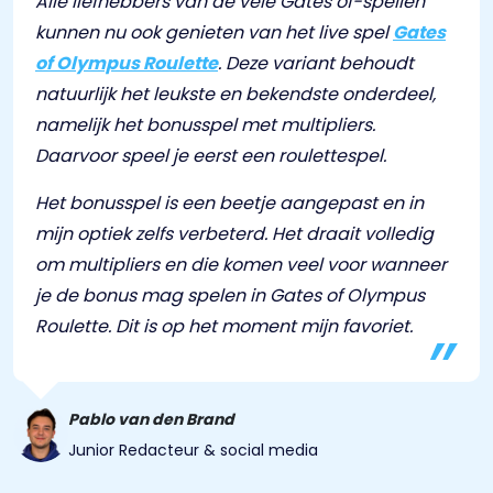
Alle liefhebbers van de vele Gates of-spellen
kunnen nu ook genieten van het live spel
Gates
of Olympus Roulette
. Deze variant behoudt
natuurlijk het leukste en bekendste onderdeel,
namelijk het bonusspel met multipliers.
Daarvoor speel je eerst een roulettespel.
Het bonusspel is een beetje aangepast en in
mijn optiek zelfs verbeterd. Het draait volledig
om multipliers en die komen veel voor wanneer
je de bonus mag spelen in Gates of Olympus
Roulette. Dit is op het moment mijn favoriet.
Pablo van den Brand
Junior Redacteur & social media