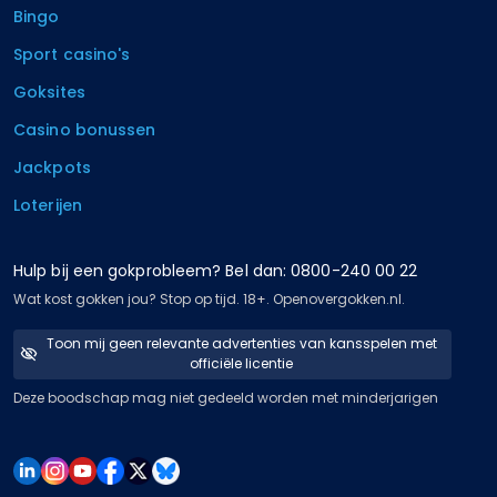
Bingo
Sport casino's
Goksites
Casino bonussen
Jackpots
Loterijen
Hulp bij een gokprobleem? Bel dan: 0800-240 00 22
Wat kost gokken jou? Stop op tijd. 18+. Openovergokken.nl.
Toon mij geen relevante advertenties van kansspelen met
officiële licentie
Deze boodschap mag niet gedeeld worden met minderjarigen