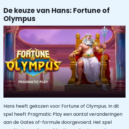
De keuze van Hans: Fortune of
Olympus
Hans heeft gekozen voor Fortune of Olympus. In dit
spel heeft Pragmatic Play een aantal veranderingen
aan de Gates of-formule doorgevoerd. Het spel