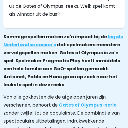
uit de Gates of Olympus-reeks. Welk spel komt
als winnaar uit de bus?
Sommige spellen maken zo'n impact bij de
legale
Nederlandse casino's
dat spelmakers meerdere
vervolgspellen maken. Gates of Olympus is zo'n
spel. Spelmaker Pragmatic Play heeft inmiddels
een hele familie aan GoO-spellen gemaakt.
Antoinet, Pablo en Hans gaan op zoek naar het
leukste spel in deze reeks
Van alle gokkasten die de afgelopen jaren zijn
verschenen, behoort de
Gates of Olympus-serie
zonder twijfel tot de populairste. De combinatie van
spectaculaire uitbetalingen, indrukwekkende