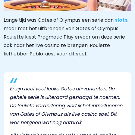
Lange tijd was Gates of Olympus een serie aan
slots
,
maar met het uitbrengen van Gates of Olympus
Roulette kiest Pragmatic Play ervoor om deze serie
ook naar het live casino te brengen. Roulette
liefhebber Pablo kiest voor dit spel.
Er zijn heel veel leuke Gates of-varianten. De
gehele serie is uiteraard geslaagd te noemen.
De leukste verandering vind ik het introduceren
van Gates of Olympus als live casino spel. Dit
was hetgeen wat nog ontbrak.