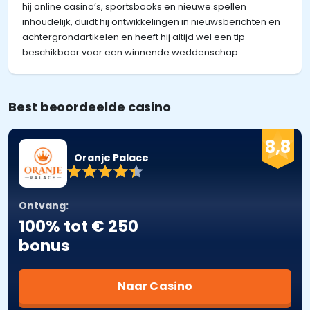
hij online casino’s, sportsbooks en nieuwe spellen
inhoudelijk, duidt hij ontwikkelingen in nieuwsberichten en
achtergrondartikelen en heeft hij altijd wel een tip
beschikbaar voor een winnende weddenschap.
Best beoordeelde casino
8,8
Oranje Palace
Ontvang:
100% tot € 250
bonus
Naar Casino