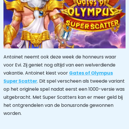
Antoinet neemt ook deze week de honneurs waar
voor Evi. Zij geniet nog altijd van een welverdiende
vakantie. Antoinet kiest voor
Gates of Olympus
Super Scatter
. Dit spel verscheen als tweede variant
op het originele spel nadat eerst een 1000-versie was
uitgebracht. Met Super Scatters kan er meer geld bij
het ontgrendelen van de bonusronde gewonnen
worden.