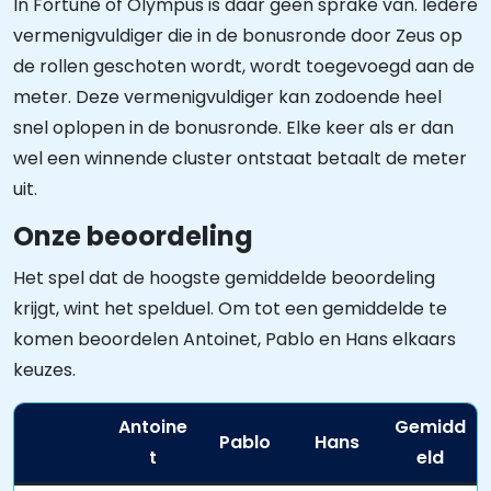
In Fortune of Olympus is daar geen sprake van. Iedere
vermenigvuldiger die in de bonusronde door Zeus op
de rollen geschoten wordt, wordt toegevoegd aan de
meter. Deze vermenigvuldiger kan zodoende heel
snel oplopen in de bonusronde. Elke keer als er dan
wel een winnende cluster ontstaat betaalt de meter
uit.
Onze beoordeling
Het spel dat de hoogste gemiddelde beoordeling
krijgt, wint het spelduel. Om tot een gemiddelde te
komen beoordelen Antoinet, Pablo en Hans elkaars
keuzes.
Antoine
Gemidd
Pablo
Hans
t
eld