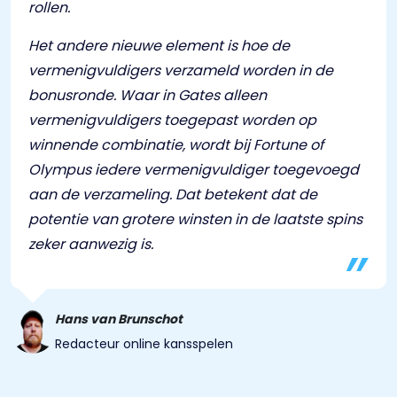
rollen.
Het andere nieuwe element is hoe de
vermenigvuldigers verzameld worden in de
bonusronde. Waar in Gates alleen
vermenigvuldigers toegepast worden op
winnende combinatie, wordt bij Fortune of
Olympus iedere vermenigvuldiger toegevoegd
aan de verzameling. Dat betekent dat de
potentie van grotere winsten in de laatste spins
zeker aanwezig is.
Hans van Brunschot
Redacteur online kansspelen